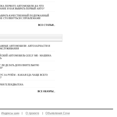
КА ПЕРВОГО АВТОМОБИЛЯ. НА ЧТО
АНИЕ И КАК ВЫБРАТЬ ПЕРВЫЙ АВТО?
ВЫБРАТЬ КАЧЕСТВЕННЫЙ ПОДЕРЖАННЫЙ
НЕ СТОЛКНУТЬСЯ С ПРОБЛЕМАМИ
ВСЕ СТАТЬИ...
АЖНЫЕ АВТОМОБИЛИ: АВТОЗАПЧАСТИ И
ОБСЛУЖИВАНИЯ
ЙСКИЙ АВТОМОБИЛЬ GEELY МК - МАШИНА
Ь
Т ЛИ ДЕЛАТЬ ДОПОЛНИТЕЛЬНУЮ
Ю?
УС ЗА РУЛЁМ – КАКАЯ ЕДА ЧАЩЕ ВСЕГО
П?
РИЯ ГЕЛЕНДВАГЕНА
ВСЕ ОБЗОРЫ...
|
Индексы шин
|
О проекте
|
Объявления Сочи