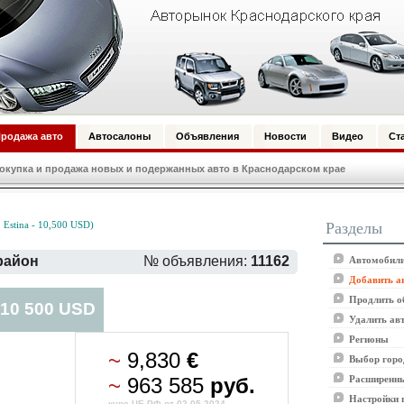
родажа авто
Автосалоны
Объявления
Новости
Видео
Ст
купка и продажа новых и подержанных авто в Краснодарском крае
Разделы
stina - 10,500 USD)
 район
№ объявления:
11162
Автомобили
Добавить а
Продлить о
 10 500 USD
Удалить ав
Регионы
~
9,830
€
Выбор горо
~
963 585
руб.
Расширенны
Настройки 
курс ЦБ РФ от 02.05.2024