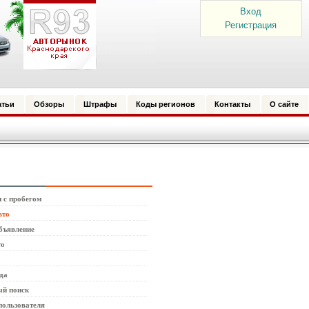
Вход
Регистрация
атьи
Обзоры
Штрафы
Коды регионов
Контакты
О сайте
 с пробегом
вто
бъявление
то
да
й поиск
пользователя