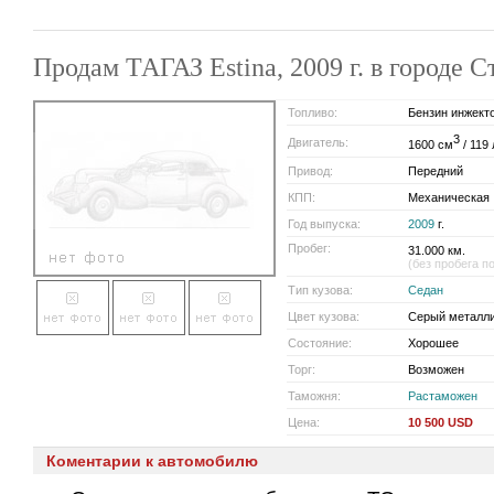
Продам ТАГАЗ Estina, 2009 г. в городе 
Топливо:
Бензин инжект
3
Двигатель:
1600 см
/ 119 
Привод:
Передний
КПП:
Механическая
Год выпуска:
2009
г.
Пробег:
31.000 км.
(без пробега п
Тип кузова:
Седан
Цвет кузова:
Серый металл
Состояние:
Хорошее
Торг:
Возможен
Таможня:
Растаможен
Цена:
10 500 USD
Коментарии к автомобилю