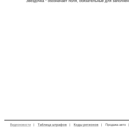
Звездочка * обозначает поля, обязательные для заполнен
Видеоновости
|
Таблица штрафов
|
Коды регионов
|
Продажа авто