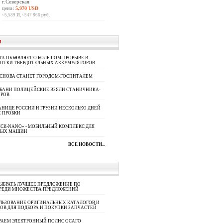
г.Северская
цена:
5,970 USD
~5,589
И
, ~547 866
руб.
И
A ОБЪЯВЛЯЕТ О БОЛЬШОМ ПРОРЫВЕ В
БОТКИ ТВЕРДОТЕЛЬНЫХ АККУМУЛЯТОРОВ
 СНОВА СТАНЕТ ГОРОДОМ-ГОСПИТАЛЕМ
УБАНИ ПОЛИЦЕЙСКИЕ ВЗЯЛИ СТАНИЧНИКА-
ОРОВ
АНИЦЕ РОССИИ И ГРУЗИИ НЕСКОЛЬКО ДНЕЙ
 ПРОБКИ
СК-NANO» - МОБИЛЬНЫЙ КОМПЛЕКС ДЛЯ
НЫХ МАШИН
ВСЕ НОВОСТИ...
ЫБРАТЬ ЛУЧШЕЕ ПРЕДЛОЖЕНИЕ ПО
СРЕДИ МНОЖЕСТВА ПРЕДЛОЖЕНИЙ
ЛЬЗОВАНИЕ ОРИГИНАЛЬНЫХ КАТАЛОГОВ И
ОВ ДЛЯ ПОДБОРА И ПОКУПКИ ЗАПЧАСТЕЙ
РАЕМ ЭЛЕКТРОННЫЙ ПОЛИС ОСАГО