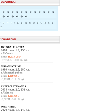
ВТОСАЛОНОВ
�
�
�
�
�
�
�
�
�
�
�
�
�
�
�
�
�
�
�
�
F
G
H
I
J
K
L
M
N
O
P
Q
R
S
T
Z
С ПРОБЕГОМ
HYUNDAI ELANTRA
2018 г.вып. 1.9, 150 л.с.
г.Лабинск
цена:
18,333 USD
~17,164
И
, ~1 682 419
руб.
NISSAN SKYLINE
1990 г.вып. 2.5, 280 л.с.
г.Абинский район
цена:
1,200 USD
~1,123
И
, ~110 124
руб.
CHEVROLET EVANDA
2004 г.вып. 2.0, 131 л.с.
г.Лабинск
цена:
3,805 USD
~3,562
И
, ~349 184
руб.
OPEL ASTRA
2020 г.вып. 1.7, 140 л.с.