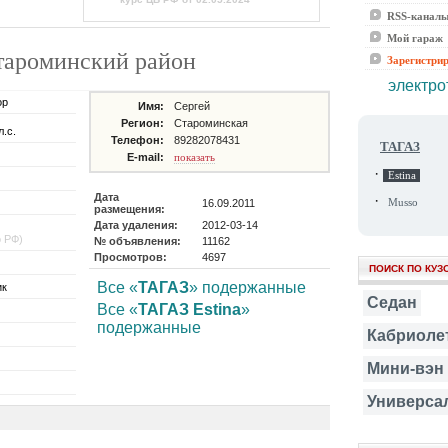
RSS-канал
Мой гараж
Староминский район
Зарегистри
электро
ор
Имя:
Сергей
Регион:
Староминская
л.с.
Телефон:
89282078431
ТАГАЗ
E-mail:
показать
·
Estina
Дата
·
16.09.2011
Musso
размещения:
Дата удаления:
2012-03-14
о РФ)
№ объявления:
11162
Просмотров:
4697
ПОИСК ПО КУЗ
Все «
ТАГАЗ
» подержанные
ик
Седан
Все «
ТАГАЗ Estina
»
подержанные
Кабриоле
Мини-вэн
Универса