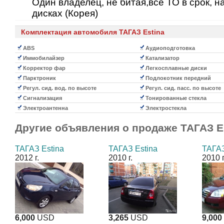
Один владелец, не битая,все ТО в срок, н
дисках (Корея)
Комплектация автомобиля ТАГАЗ Estina
ABS
Аудиоподготовка
Иммобилайзер
Катализатор
Корректор фар
Легкосплавные диски
Парктроник
Подлокотник передний
Регул. сид. вод. по высоте
Регул. сид. пасс. по высоте
Сигнализация
Тонированные стекла
Электроантенна
Электростекла
Другие объявления о продаже
ТАГАЗ E
ТАГАЗ Estina
ТАГАЗ Estina
ТАГАЗ
2012 г.
2010 г.
2010 г
6,000
USD
3,265
USD
9,000