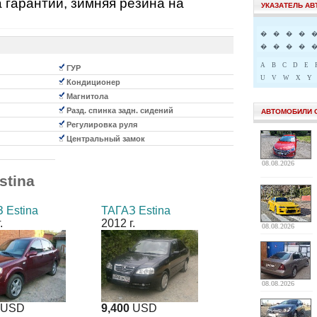
а гарантии, зимняя резина на
УКАЗАТЕЛЬ А
�
�
�
�
�
�
�
�
A
B
C
D
E
ГУР
U
V
W
X
Y
Кондиционер
Магнитола
Разд. спинка задн. сидений
АВТОМОБИЛИ 
Регулировка руля
Центральный замок
08.08.2026
stina
 Estina
ТАГАЗ Estina
.
2012 г.
08.08.2026
08.08.2026
USD
9,400
USD