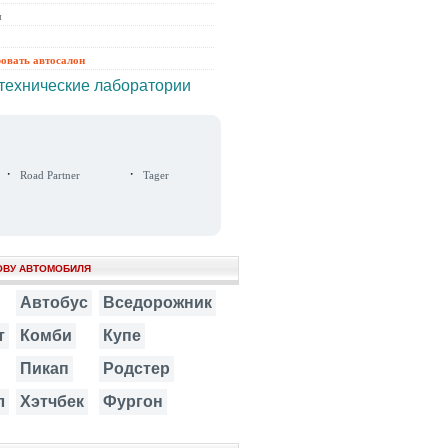
ы
ровать автосалон
технические лаборатории
·
·
Road Partner
Tager
ОВУ АВТОМОБИЛЯ
Автобус
Вседорожник
т
Комби
Купе
Пикап
Родстер
л
Хэтчбек
Фургон