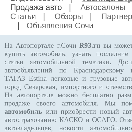
Продажа авто
|
Автосалоны
Статьи
|
Обзоры
|
Партне
|
Объявления Сочи
На Автопортале г.Сочи
R93.ru
вы может
купить автомобиль, узнать последние
статьи автомобильной тематики. Дос
автообъявлений по Краснодарскому
ТАГАЗ Estina
легковые и грузовые авт
город Северская, импортного и отечеств
На автопортале можно бесплатно
разм
продаже своего автомобиля. Мы п
автомобиль
или приобрести новый авто
автострахованию КАСКО и ОСАГО. От
автовладельцев, новости автомобиль