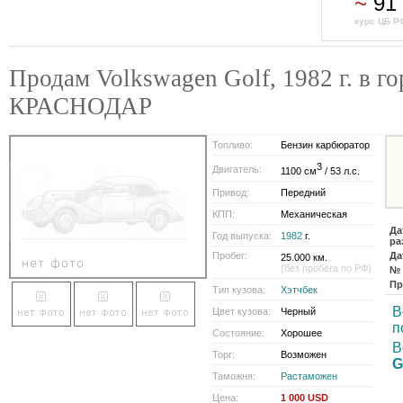
~
91
курс ЦБ Р
Продам Volkswagen Golf, 1982 г. в го
КРАСНОДАР
Топливо:
Бензин карбюратор
3
Двигатель:
1100 см
/ 53 л.с.
Привод:
Передний
КПП:
Механическая
Да
Год выпуска:
1982
г.
ра
Пробег:
Да
25.000 км.
(без пробега по РФ)
№ 
Пр
Тип кузова:
Хэтчбек
В
Цвет кузова:
Черный
п
Состояние:
Хорошее
В
Торг:
Возможен
G
Таможня:
Растаможен
Цена:
1 000 USD