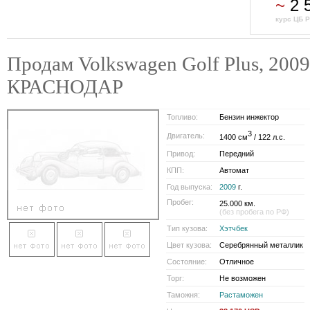
~
2 
курс ЦБ Р
Продам Volkswagen Golf Plus, 2009 
КРАСНОДАР
Топливо:
Бензин инжектор
3
Двигатель:
1400 см
/ 122 л.с.
Привод:
Передний
КПП:
Автомат
Год выпуска:
2009
г.
Пробег:
25.000 км.
(без пробега по РФ)
Тип кузова:
Хэтчбек
Цвет кузова:
Серебрянный металлик
Состояние:
Отличное
Торг:
Не возможен
Таможня:
Растаможен