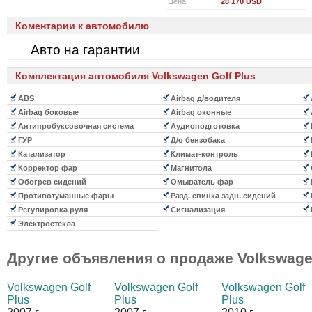
Цена:
28 170 USD
Коментарии к автомобилю
Авто на гарантии
Комплектация автомобиля Volkswagen Golf Plus
ABS
Airbag д/водителя
Airbag боковые
Airbag оконные
Антипробуксовочная система
Аудиоподготовка
ГУР
Д/о бензобака
Катализатор
Климат-контроль
Корректор фар
Магнитола
Обогрев сидений
Омыватель фар
Противотуманные фары
Разд. спинка задн. сидений
Регулировка руля
Сигнализация
Электростекла
Другие объявления о продаже
Volkswage
Volkswagen Golf
Volkswagen Golf
Volkswagen Golf
Plus
Plus
Plus