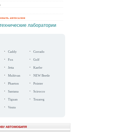
ы
ровать автосалон
технические лаборатории
·
·
Caddy
Corrado
·
·
Fox
Golf
·
·
Jetta
Kaefer
·
·
Multivan
NEW Beetle
·
·
Phaeton
Pointer
·
·
Santana
Scirocco
·
·
Tiguan
Touareg
·
Vento
ОВУ АВТОМОБИЛЯ