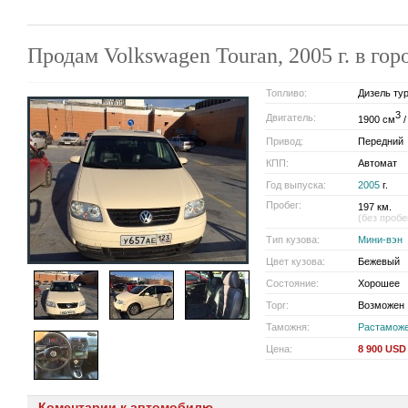
Продам Volkswagen Touran, 2005 г. в г
Топливо:
Дизель ту
3
Двигатель:
1900 см
/
Привод:
Передний
КПП:
Автомат
Год выпуска:
2005
г.
Пробег:
197 км.
(без пробе
Тип кузова:
Мини-вэн
Цвет кузова:
Бежевый
Состояние:
Хорошее
Торг:
Возможен
Таможня:
Растамож
Цена:
8 900 USD
Коментарии к автомобилю