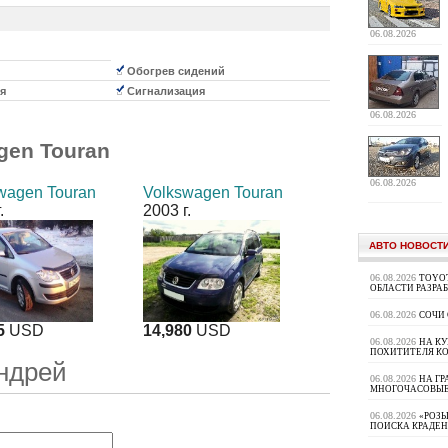
06.08.2026
Обогрев сидений
я
Сигнализация
06.08.2026
gen Touran
06.08.2026
wagen Touran
Volkswagen Touran
.
2003 г.
АВТО НОВОСТ
06.08.2026
TOYOT
ОБЛАСТИ РАЗРА
06.08.2026
СОЧИ
5
USD
14,980
USD
06.08.2026
НА К
ПОХИТИТЕЛЯ К
ндрей
06.08.2026
НА ГР
МНОГОЧАСОВЫЕ
06.08.2026
«РОЗЫ
ПОИСКА КРАДЕ