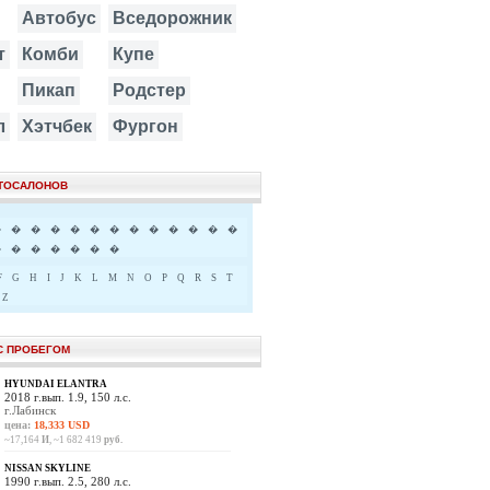
Автобус
Вседорожник
т
Комби
Купе
Пикап
Родстер
л
Хэтчбек
Фургон
ВТОСАЛОНОВ
�
�
�
�
�
�
�
�
�
�
�
�
�
�
�
�
�
�
�
�
F
G
H
I
J
K
L
M
N
O
P
Q
R
S
T
Z
С ПРОБЕГОМ
HYUNDAI ELANTRA
2018 г.вып. 1.9, 150 л.с.
г.Лабинск
цена:
18,333 USD
~17,164
И
, ~1 682 419
руб.
NISSAN SKYLINE
1990 г.вып. 2.5, 280 л.с.