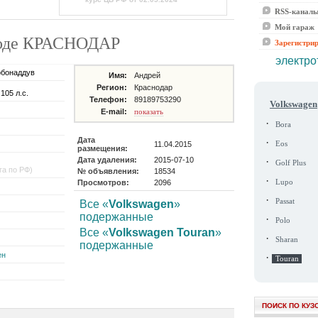
RSS-канал
Мой гараж
ороде КРАСНОДАР
Зарегистри
электро
рбонаддув
Имя:
Андрей
Регион:
Краснодар
 105 л.с.
Телефон:
89189753290
Volkswagen
E-mail:
показать
·
Bora
Дата
·
11.04.2015
Eos
размещения:
Дата удаления:
2015-07-10
·
Golf Plus
га по РФ)
№ объявления:
18534
·
Просмотров:
2096
Lupo
·
Passat
Все «
Volkswagen
»
подержанные
·
Polo
Все «
Volkswagen Touran
»
·
Sharan
подержанные
ен
·
Touran
ПОИСК ПО КУЗ