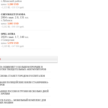
г.Абинский район
цена:
1,200 USD
~1,123
И
, ~110 124
руб.
CHEVROLET EVANDA
2004 г.вып. 2.0, 131 л.с.
г.Лабинск
цена:
3,805 USD
~3,562
И
, ~349 184
руб.
OPEL ASTRA
2020 г.вып. 1.7, 140 л.с.
г.Северская
цена:
5,970 USD
~5,589
И
, ~547 866
руб.
И
A ОБЪЯВЛЯЕТ О БОЛЬШОМ ПРОРЫВЕ В
БОТКИ ТВЕРДОТЕЛЬНЫХ АККУМУЛЯТОРОВ
 СНОВА СТАНЕТ ГОРОДОМ-ГОСПИТАЛЕМ
УБАНИ ПОЛИЦЕЙСКИЕ ВЗЯЛИ СТАНИЧНИКА-
ОРОВ
АНИЦЕ РОССИИ И ГРУЗИИ НЕСКОЛЬКО ДНЕЙ
 ПРОБКИ
СК-NANO» - МОБИЛЬНЫЙ КОМПЛЕКС ДЛЯ
НЫХ МАШИН