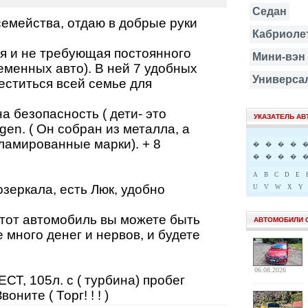
Седан
семейства, отдаю в добрые руки
Кабриоле
я и не требующая постоянного
Мини-вэн
еменных авто). В ней 7 удобных
Универса
еститься всей семье для
а безопасность ( дети- это
УКАЗАТЕЛЬ А
gen. ( Он собран из металла, а
ламированные марки). + 8
�
�
�
�
�
�
�
�
A
B
C
D
E
зеркала, есть Люк, удобно
U
V
W
X
Y
этот автомобиль вы можете быть
АВТОМОБИЛИ 
много денег и нервов, и будете
06.08.2026
ЕСТ, 105л. с ( турбина) пробег
ните ( Торг! ! ! )