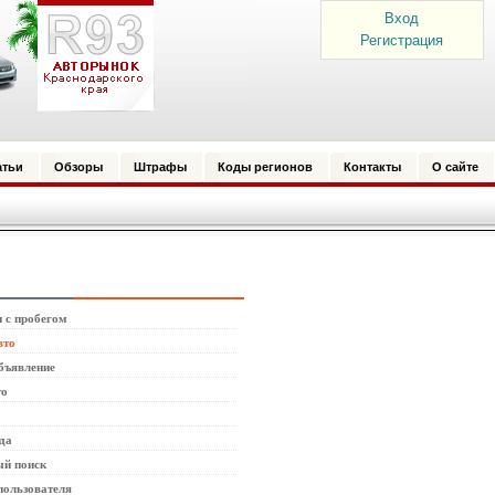
Вход
Регистрация
атьи
Обзоры
Штрафы
Коды регионов
Контакты
О сайте
 с пробегом
вто
бъявление
то
да
й поиск
пользователя