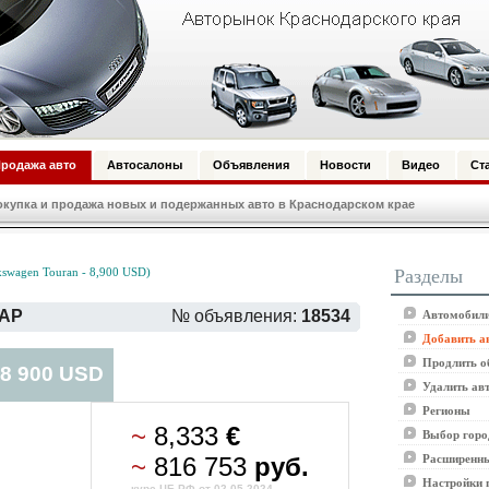
родажа авто
Автосалоны
Объявления
Новости
Видео
Ст
купка и продажа новых и подержанных авто в Краснодарском крае
Разделы
swagen Touran - 8,900 USD)
ДАР
№ объявления:
18534
Автомобили
Добавить а
Продлить о
 8 900 USD
Удалить ав
Регионы
~
8,333
€
Выбор горо
~
816 753
руб.
Расширенны
Настройки 
курс ЦБ РФ от 02.05.2024