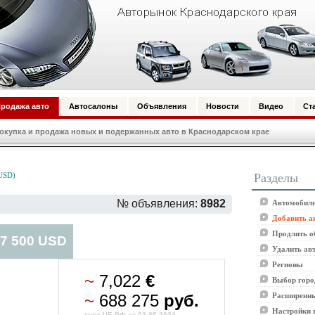
родажа авто
Автосалоны
Объявления
Новости
Видео
Ст
купка и продажа новых и подержанных авто в Краснодарском крае
Разделы
 USD)
№ объявления:
8982
Автомобили
Добавить а
Продлить о
 7 500 USD
Удалить ав
Регионы
~
7,022
€
Выбор горо
~
688 275
руб.
Расширенны
Настройки 
курс ЦБ РФ от 02.05.2024