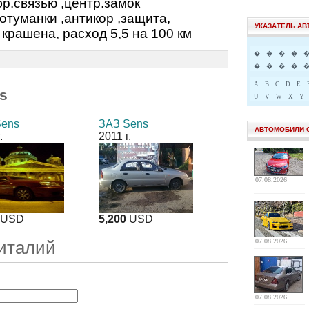
бр.связью ,центр.замок
отуманки ,антикор ,защита,
УКАЗАТЕЛЬ А
 крашена, расход 5,5 на 100 км
�
�
�
�
�
�
�
�
A
B
C
D
E
s
U
V
W
X
Y
Sens
ЗАЗ Sens
АВТОМОБИЛИ 
.
2011 г.
07.08.2026
USD
5,200
USD
07.08.2026
италий
07.08.2026