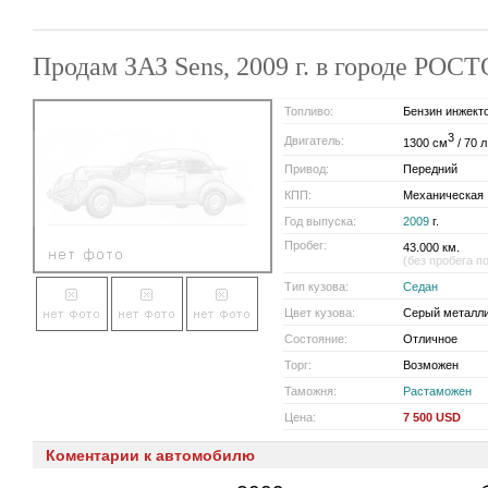
Продам ЗАЗ Sens, 2009 г. в городе РОС
Топливо:
Бензин инжект
3
Двигатель:
1300 см
/ 70 л
Привод:
Передний
КПП:
Механическая
Год выпуска:
2009
г.
Пробег:
43.000 км.
(без пробега п
Тип кузова:
Седан
Цвет кузова:
Серый металл
Состояние:
Отличное
Торг:
Возможен
Таможня:
Растаможен
Цена:
7 500 USD
Коментарии к автомобилю