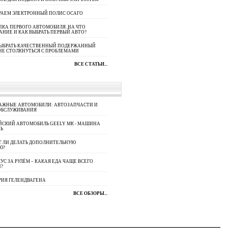
РАЕМ ЭЛЕКТРОННЫЙ ПОЛИС ОСАГО
КА ПЕРВОГО АВТОМОБИЛЯ. НА ЧТО
АНИЕ И КАК ВЫБРАТЬ ПЕРВЫЙ АВТО?
ВЫБРАТЬ КАЧЕСТВЕННЫЙ ПОДЕРЖАННЫЙ
НЕ СТОЛКНУТЬСЯ С ПРОБЛЕМАМИ
ВСЕ СТАТЬИ...
АЖНЫЕ АВТОМОБИЛИ: АВТОЗАПЧАСТИ И
ОБСЛУЖИВАНИЯ
ЙСКИЙ АВТОМОБИЛЬ GEELY МК - МАШИНА
Ь
Т ЛИ ДЕЛАТЬ ДОПОЛНИТЕЛЬНУЮ
Ю?
УС ЗА РУЛЁМ – КАКАЯ ЕДА ЧАЩЕ ВСЕГО
П?
РИЯ ГЕЛЕНДВАГЕНА
ВСЕ ОБЗОРЫ...