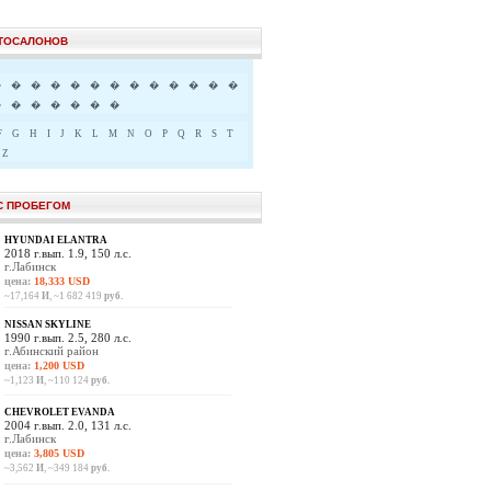
ВТОСАЛОНОВ
�
�
�
�
�
�
�
�
�
�
�
�
�
�
�
�
�
�
�
�
F
G
H
I
J
K
L
M
N
O
P
Q
R
S
T
Z
С ПРОБЕГОМ
HYUNDAI ELANTRA
2018 г.вып. 1.9, 150 л.с.
г.Лабинск
цена:
18,333 USD
~17,164
И
, ~1 682 419
руб.
NISSAN SKYLINE
1990 г.вып. 2.5, 280 л.с.
г.Абинский район
цена:
1,200 USD
~1,123
И
, ~110 124
руб.
CHEVROLET EVANDA
2004 г.вып. 2.0, 131 л.с.
г.Лабинск
цена:
3,805 USD
~3,562
И
, ~349 184
руб.