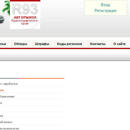
Вход
Регистрация
атьи
Обзоры
Штрафы
Коды регионов
Контакты
О сайте
 с пробегом
вто
бъявление
то
да
й поиск
пользователя