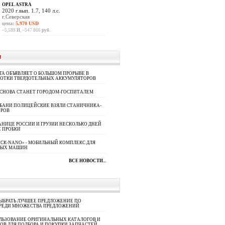
OPEL ASTRA
2020 г.вып. 1.7, 140 л.с.
г.Северская
цена:
5,970 USD
~5,589
И
, ~547 866
руб.
И
A ОБЪЯВЛЯЕТ О БОЛЬШОМ ПРОРЫВЕ В
БОТКИ ТВЕРДОТЕЛЬНЫХ АККУМУЛЯТОРОВ
 СНОВА СТАНЕТ ГОРОДОМ-ГОСПИТАЛЕМ
УБАНИ ПОЛИЦЕЙСКИЕ ВЗЯЛИ СТАНИЧНИКА-
ОРОВ
АНИЦЕ РОССИИ И ГРУЗИИ НЕСКОЛЬКО ДНЕЙ
 ПРОБКИ
СК-NANO» - МОБИЛЬНЫЙ КОМПЛЕКС ДЛЯ
НЫХ МАШИН
ВСЕ НОВОСТИ...
ЫБРАТЬ ЛУЧШЕЕ ПРЕДЛОЖЕНИЕ ПО
СРЕДИ МНОЖЕСТВА ПРЕДЛОЖЕНИЙ
ЛЬЗОВАНИЕ ОРИГИНАЛЬНЫХ КАТАЛОГОВ И
ОВ ДЛЯ ПОДБОРА И ПОКУПКИ ЗАПЧАСТЕЙ