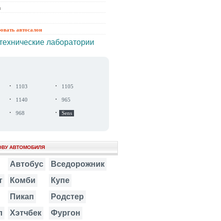
ы
ровать автосалон
технические лаборатории
·
·
1103
1105
·
·
1140
965
·
·
968
Sens
ОВУ АВТОМОБИЛЯ
Автобус
Вседорожник
т
Комби
Купе
Пикап
Родстер
л
Хэтчбек
Фургон