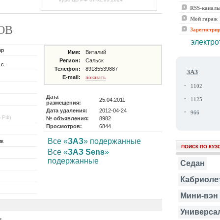
RSS-канал
Мой гараж
ТОВ
Зарегистри
электро
ор
Имя:
Виталий
Регион:
Сальск
.с.
Телефон:
89185539887
ЗАЗ
E-mail:
показать
·
1102
Дата
·
25.04.2011
1125
размещения:
Дата удаления:
2012-04-24
·
966
о РФ)
№ объявления:
8982
Просмотров:
6844
Все «
ЗАЗ
» подержанные
ик
ПОИСК ПО КУЗ
Все «
ЗАЗ Sens
»
подержанные
Седан
Кабриоле
Мини-вэн
Универса