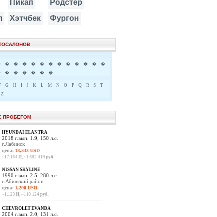
Пикап
Родстер
л
Хэтчбек
Фургон
ВТОСАЛОНОВ
�
�
�
�
�
�
�
�
�
�
�
�
�
�
�
�
�
�
�
�
F
G
H
I
J
K
L
M
N
O
P
Q
R
S
T
Z
С ПРОБЕГОМ
HYUNDAI ELANTRA
2018 г.вып. 1.9, 150 л.с.
г.Лабинск
цена:
18,333 USD
~17,164
И
, ~1 682 419
руб.
NISSAN SKYLINE
1990 г.вып. 2.5, 280 л.с.
г.Абинский район
цена:
1,200 USD
~1,123
И
, ~110 124
руб.
CHEVROLET EVANDA
2004 г.вып. 2.0, 131 л.с.