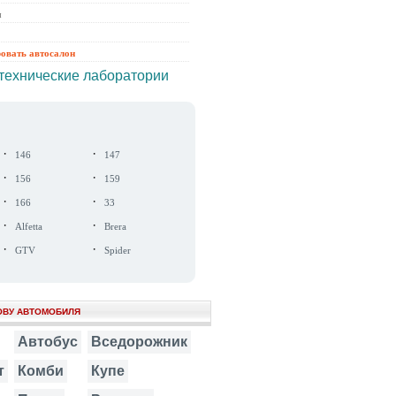
ы
ровать автосалон
технические лаборатории
·
·
146
147
·
·
156
159
·
·
166
33
·
·
Alfetta
Brera
·
·
GTV
Spider
ОВУ АВТОМОБИЛЯ
Автобус
Вседорожник
т
Комби
Купе