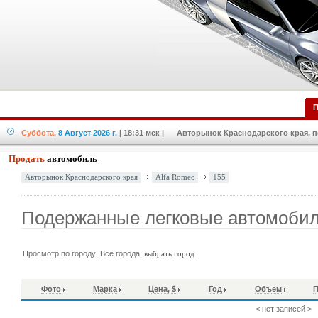
П
Суббота,
8 Август 2026 г.
| 18:31 мск
| Авторынок Краснодарского края, по
Продать
автомобиль
Alfa Romeo
155
Авторынок Краснодарского края
Подержанные легковые автомобил
Просмотр по городу: Все города,
выбрать город
Фото
Марка
Цена, $
Год
Объем
П
< нет записей >