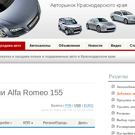
родажа авто
Автосалоны
Объявления
Новости
Видео
Ст
купка и продажа новых и подержанных авто в Краснодарском крае
Разделы
Автомобили
и Alfa Romeo 155
Добавить а
Продлить о
Валюта |
РУБ
|
USD
|
EURO
Удалить ав
цены по курсу ЦБ РФ от 02.05.2024
Регионы
Выбор горо
робег
КПП
Регион/Город
Дата
Расширенны
Настройки 