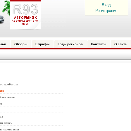
Вход
Регистрация
атьи
Обзоры
Штрафы
Коды регионов
Контакты
О сайте
 с пробегом
вто
бъявление
то
да
й поиск
пользователя