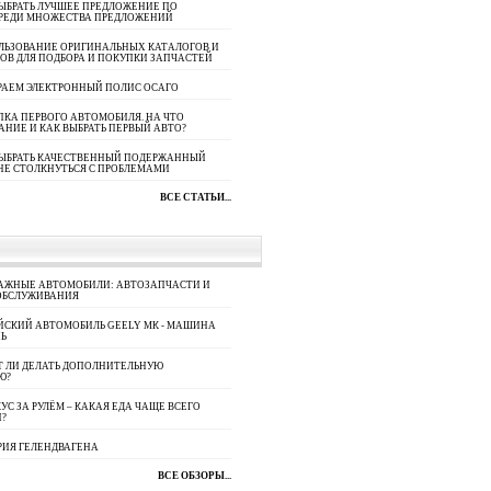
ЫБРАТЬ ЛУЧШЕЕ ПРЕДЛОЖЕНИЕ ПО
СРЕДИ МНОЖЕСТВА ПРЕДЛОЖЕНИЙ
ЛЬЗОВАНИЕ ОРИГИНАЛЬНЫХ КАТАЛОГОВ И
ОВ ДЛЯ ПОДБОРА И ПОКУПКИ ЗАПЧАСТЕЙ
РАЕМ ЭЛЕКТРОННЫЙ ПОЛИС ОСАГО
КА ПЕРВОГО АВТОМОБИЛЯ. НА ЧТО
АНИЕ И КАК ВЫБРАТЬ ПЕРВЫЙ АВТО?
ВЫБРАТЬ КАЧЕСТВЕННЫЙ ПОДЕРЖАННЫЙ
НЕ СТОЛКНУТЬСЯ С ПРОБЛЕМАМИ
ВСЕ СТАТЬИ...
АЖНЫЕ АВТОМОБИЛИ: АВТОЗАПЧАСТИ И
ОБСЛУЖИВАНИЯ
ЙСКИЙ АВТОМОБИЛЬ GEELY МК - МАШИНА
Ь
Т ЛИ ДЕЛАТЬ ДОПОЛНИТЕЛЬНУЮ
Ю?
УС ЗА РУЛЁМ – КАКАЯ ЕДА ЧАЩЕ ВСЕГО
П?
РИЯ ГЕЛЕНДВАГЕНА
ВСЕ ОБЗОРЫ...