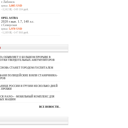
г.Лабинск
цена:
3,805 USD
~3,562
И
, ~349 184
руб.
OPEL ASTRA
2020 г.вып. 1.7, 140 л.с.
г.Северская
цена:
5,970 USD
~5,589
И
, ~547 866
руб.
И
A ОБЪЯВЛЯЕТ О БОЛЬШОМ ПРОРЫВЕ В
БОТКИ ТВЕРДОТЕЛЬНЫХ АККУМУЛЯТОРОВ
 СНОВА СТАНЕТ ГОРОДОМ-ГОСПИТАЛЕМ
УБАНИ ПОЛИЦЕЙСКИЕ ВЗЯЛИ СТАНИЧНИКА-
ОРОВ
АНИЦЕ РОССИИ И ГРУЗИИ НЕСКОЛЬКО ДНЕЙ
 ПРОБКИ
СК-NANO» - МОБИЛЬНЫЙ КОМПЛЕКС ДЛЯ
НЫХ МАШИН
ВСЕ НОВОСТИ...