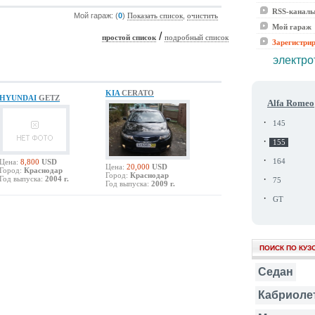
RSS-канал
Мой гараж: (
0
)
,
Показать список
очистить
Мой гараж
/
простой список
подробный список
Зарегистри
электро
KIA
CERATO
HYUNDAI
GETZ
Alfa Romeo
·
145
·
155
·
Цена:
8,800
USD
164
Цена:
20,000
USD
Город:
Краснодар
Город:
Краснодар
·
Год выпуска:
2004 г.
75
Год выпуска:
2009 г.
·
GT
ПОИСК ПО КУЗ
Седан
Кабриоле