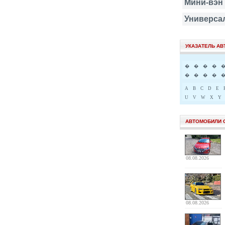
Мини-вэн
Универса
УКАЗАТЕЛЬ А
�
�
�
�
�
�
�
�
A
B
C
D
E
U
V
W
X
Y
АВТОМОБИЛИ 
08.08.2026
08.08.2026