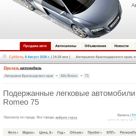
Продажа авто
Автосалоны
Объявления
Новости
Суббота,
8 Август 2026 г.
| 14:26 мск
| Авторынок Краснодарского края, по
Продать
автомобиль
Alfa Romeo
75
Авторынок Краснодарского края
Подержанные легковые автомобили 
Romeo 75
Валюта |
Р
Просмотр по городу: Все города,
выбрать город
цены по курсу ЦБ 
Фото
Марка
Цена, $
Год
Объем
Пробег
КПП
Регион/Г