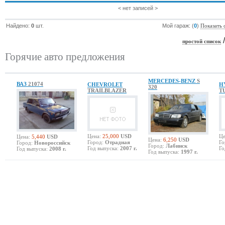
< нет записей >
Найдено:
0
шт.
Мой гараж: (
0
)
Показать 
простой список
Горячие авто предложения
MERCEDES-BENZ
S
ВАЗ
21074
CHEVROLET
H
320
TRAILBLAZER
T
Цена:
25,000
USD
Це
Цена:
5,440
USD
Цена:
6,250
USD
Город:
Отрадная
Го
Город:
Новороссийск
Город:
Лабинск
Год выпуска:
2007 г.
Го
Год выпуска:
2008 г.
Год выпуска:
1997 г.