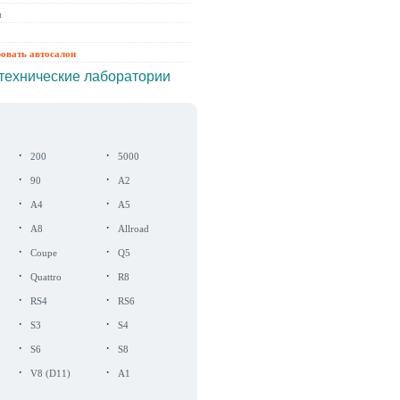
ы
ровать автосалон
технические лаборатории
·
·
200
5000
·
·
90
A2
·
·
A4
A5
·
·
A8
Allroad
·
·
Coupe
Q5
·
·
Quattro
R8
·
·
RS4
RS6
·
·
S3
S4
·
·
S6
S8
·
·
V8 (D11)
A1