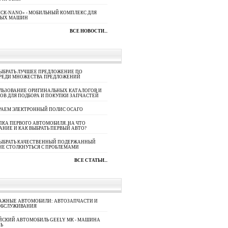
СК-NANO» - МОБИЛЬНЫЙ КОМПЛЕКС ДЛЯ
НЫХ МАШИН
ВСЕ НОВОСТИ...
ЫБРАТЬ ЛУЧШЕЕ ПРЕДЛОЖЕНИЕ ПО
СРЕДИ МНОЖЕСТВА ПРЕДЛОЖЕНИЙ
ЛЬЗОВАНИЕ ОРИГИНАЛЬНЫХ КАТАЛОГОВ И
ОВ ДЛЯ ПОДБОРА И ПОКУПКИ ЗАПЧАСТЕЙ
РАЕМ ЭЛЕКТРОННЫЙ ПОЛИС ОСАГО
КА ПЕРВОГО АВТОМОБИЛЯ. НА ЧТО
АНИЕ И КАК ВЫБРАТЬ ПЕРВЫЙ АВТО?
ВЫБРАТЬ КАЧЕСТВЕННЫЙ ПОДЕРЖАННЫЙ
НЕ СТОЛКНУТЬСЯ С ПРОБЛЕМАМИ
ВСЕ СТАТЬИ...
АЖНЫЕ АВТОМОБИЛИ: АВТОЗАПЧАСТИ И
ОБСЛУЖИВАНИЯ
ЙСКИЙ АВТОМОБИЛЬ GEELY МК - МАШИНА
Ь