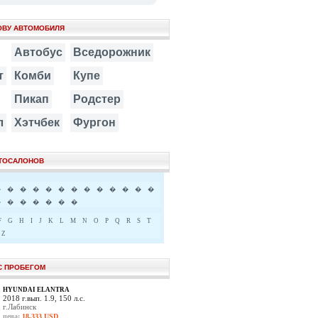
ОВУ АВТОМОБИЛЯ
Автобус
Вседорожник
т
Комби
Купе
Пикап
Родстер
л
Хэтчбек
Фургон
ВТОСАЛОНОВ
�
�
�
�
�
�
�
�
�
�
�
�
�
�
�
�
�
�
�
�
F
G
H
I
J
K
L
M
N
O
P
Q
R
S
T
Z
С ПРОБЕГОМ
HYUNDAI ELANTRA
2018 г.вып. 1.9, 150 л.с.
г.Лабинск
цена:
18,333 USD