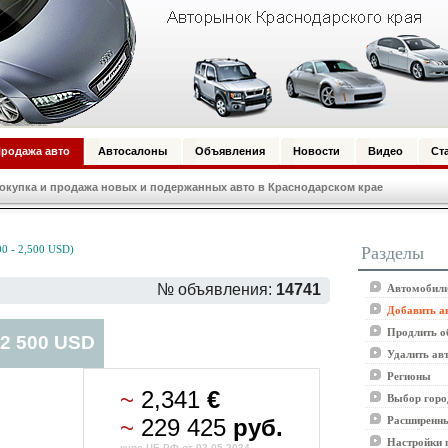
родажа авто
Автосалоны
Объявления
Новости
Видео
Ст
купка и продажа новых и подержанных авто в Краснодарском крае
Разделы
0 - 2,500 USD)
№ объявления:
14741
Автомобили
Добавить а
Продлить о
 2 500 USD
Удалить ав
Регионы
~
2,341
€
Выбор горо
~
229 425
руб.
Расширенны
Настройки 
курс ЦБ РФ от 02.05.2024