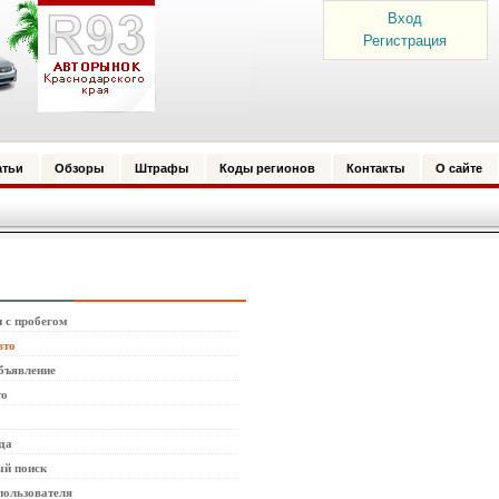
Вход
Регистрация
атьи
Обзоры
Штрафы
Коды регионов
Контакты
О сайте
 с пробегом
вто
бъявление
то
да
й поиск
пользователя