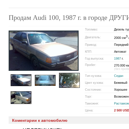
Продам Audi 100, 1987 г. в городе Д
Топливо:
Дизель ту
3
Двигатель:
2000 см
/
Привод:
Передний
КПП:
Автомат
Год выпуска:
1987
г.
Пробег:
270.000 к
(без проб
Тип кузова:
Седан
Цвет кузова:
Бежевый
Состояние:
Хорошее
Торг:
Возможен
Таможня:
Растамож
Цена:
2 500 US
Коментарии к автомобилю