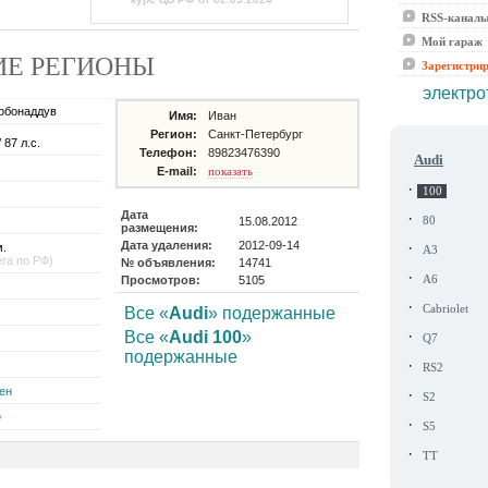
RSS-канал
Мой гараж
РУГИЕ РЕГИОНЫ
Зарегистри
электро
рбонаддув
Имя:
Иван
Регион:
Санкт-Петербург
 87 л.с.
Телефон:
89823476390
Audi
E-mail:
показать
·
100
Дата
·
15.08.2012
80
размещения:
Дата удаления:
2012-09-14
·
м.
A3
ега по РФ)
№ объявления:
14741
·
Просмотров:
5105
A6
·
Cabriolet
Все «
Audi
» подержанные
·
Все «
Audi 100
»
Q7
подержанные
·
RS2
ен
·
S2
D
·
S5
·
TT