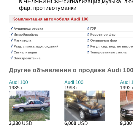
в ЧЕЛЯБИНСКЕ!сигнализация,музыка, люк
фар, противотуманки
Комплектация автомобиля Audi 100
Аудиоподготовка
ГУР
Иммобилайзер
Корректор фар
Магнитола
Омыватель фар
Разд. спинка задн. сидений
Регул. сид. вод. по высот
Сигнализация
Тонированные стекла
Электроантенна
Другие объявления о продаже
Audi 10
Audi 100
Audi 100
Audi 
1985 г.
1993 г.
1992 г
3,230
USD
6,000
USD
9,300