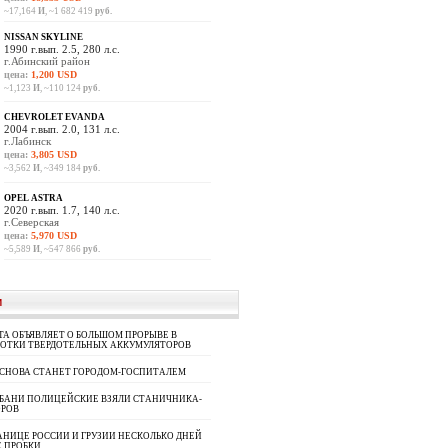
~17,164
И
, ~1 682 419
руб.
NISSAN SKYLINE
1990 г.вып. 2.5, 280 л.с.
г.Абинский район
цена:
1,200 USD
~1,123
И
, ~110 124
руб.
CHEVROLET EVANDA
2004 г.вып. 2.0, 131 л.с.
г.Лабинск
цена:
3,805 USD
~3,562
И
, ~349 184
руб.
OPEL ASTRA
2020 г.вып. 1.7, 140 л.с.
г.Северская
цена:
5,970 USD
~5,589
И
, ~547 866
руб.
И
A ОБЪЯВЛЯЕТ О БОЛЬШОМ ПРОРЫВЕ В
БОТКИ ТВЕРДОТЕЛЬНЫХ АККУМУЛЯТОРОВ
 СНОВА СТАНЕТ ГОРОДОМ-ГОСПИТАЛЕМ
УБАНИ ПОЛИЦЕЙСКИЕ ВЗЯЛИ СТАНИЧНИКА-
ОРОВ
АНИЦЕ РОССИИ И ГРУЗИИ НЕСКОЛЬКО ДНЕЙ
 ПРОБКИ