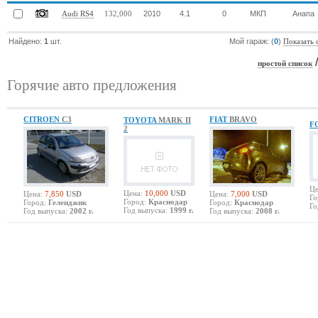
2010
4.1
0
МКП
Анапа
Audi RS4
132,000
Найдено:
1
шт.
Мой гараж: (
0
)
Показать 
простой список
Горячие авто предложения
CITROEN
C3
FIAT
BRAVO
TOYOTA
MARK II
F
2
Це
Цена:
10,000
USD
Цена:
7,850
USD
Цена:
7,000
USD
Го
Город:
Краснодар
Город:
Геленджик
Город:
Краснодар
Го
Год выпуска:
1999 г.
Год выпуска:
2002 г.
Год выпуска:
2008 г.