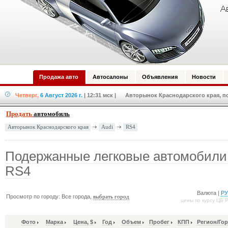
Продажа авто
Автосалоны
Объявления
Новости
Четверг,
6 Август 2026 г.
| 12:31 мск
| Авторынок Краснодарского края, по
Продать
автомобиль
Audi
RS4
Авторынок Краснодарского края
Подержанные легковые автомобили
RS4
Валюта |
Р
Просмотр по городу: Все города,
выбрать город
цены по курсу ЦБ 
Фото
Марка
Цена, $
Год
Объем
Пробег
КПП
Регион/Го