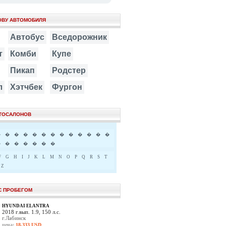
ОВУ АВТОМОБИЛЯ
Автобус
Вседорожник
т
Комби
Купе
Пикап
Родстер
л
Хэтчбек
Фургон
ВТОСАЛОНОВ
�
�
�
�
�
�
�
�
�
�
�
�
�
�
�
�
�
�
�
�
F
G
H
I
J
K
L
M
N
O
P
Q
R
S
T
Z
С ПРОБЕГОМ
HYUNDAI ELANTRA
2018 г.вып. 1.9, 150 л.с.
г.Лабинск
цена:
18,333 USD