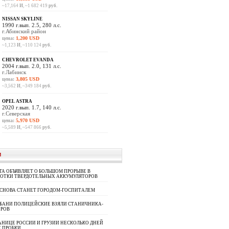
~17,164
И
, ~1 682 419
руб.
NISSAN SKYLINE
1990 г.вып. 2.5, 280 л.с.
г.Абинский район
цена:
1,200 USD
~1,123
И
, ~110 124
руб.
CHEVROLET EVANDA
2004 г.вып. 2.0, 131 л.с.
г.Лабинск
цена:
3,805 USD
~3,562
И
, ~349 184
руб.
OPEL ASTRA
2020 г.вып. 1.7, 140 л.с.
г.Северская
цена:
5,970 USD
~5,589
И
, ~547 866
руб.
И
A ОБЪЯВЛЯЕТ О БОЛЬШОМ ПРОРЫВЕ В
БОТКИ ТВЕРДОТЕЛЬНЫХ АККУМУЛЯТОРОВ
 СНОВА СТАНЕТ ГОРОДОМ-ГОСПИТАЛЕМ
УБАНИ ПОЛИЦЕЙСКИЕ ВЗЯЛИ СТАНИЧНИКА-
ОРОВ
АНИЦЕ РОССИИ И ГРУЗИИ НЕСКОЛЬКО ДНЕЙ
 ПРОБКИ