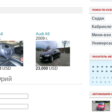
ПОИСК ПО КУЗ
Седан
Кабриоле
A6
Audi A6
Мини-вэн
.
2009 г.
Универса
УКАЗАТЕЛЬ А
�
�
�
�
0
USD
23,000
USD
�
�
�
�
Юрий
A
B
C
D
E
U
V
W
X
Y
АВТОМОБИЛИ 