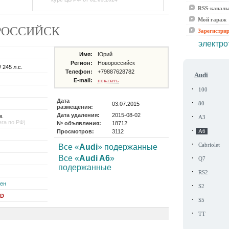
RSS-канал
Мой гараж
ВОРОССИЙСК
Зарегистри
электро
Имя:
Юрий
Регион:
Новороссийск
/ 245 л.с.
Телефон:
+79887628782
Audi
E-mail:
показать
·
100
Дата
·
03.07.2015
80
размещения:
Дата удаления:
2015-08-02
·
м.
A3
ега по РФ)
№ объявления:
18712
·
Просмотров:
3112
A6
·
Cabriolet
Все «
Audi
» подержанные
·
Все «
Audi A6
»
Q7
подержанные
·
RS2
ен
·
S2
SD
·
S5
·
TT