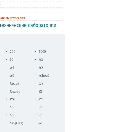
ы
ровать автосалон
технические лаборатории
·
·
200
5000
·
·
90
A2
·
·
A4
A5
·
·
A8
Allroad
·
·
Coupe
Q5
·
·
Quattro
R8
·
·
RS4
RS6
·
·
S3
S4
·
·
S6
S8
·
·
V8 (D11)
A1