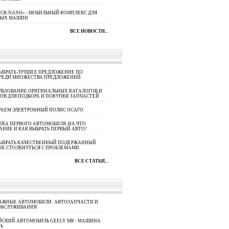
СК-NANO» - МОБИЛЬНЫЙ КОМПЛЕКС ДЛЯ
НЫХ МАШИН
ВСЕ НОВОСТИ...
ЫБРАТЬ ЛУЧШЕЕ ПРЕДЛОЖЕНИЕ ПО
СРЕДИ МНОЖЕСТВА ПРЕДЛОЖЕНИЙ
ЛЬЗОВАНИЕ ОРИГИНАЛЬНЫХ КАТАЛОГОВ И
ОВ ДЛЯ ПОДБОРА И ПОКУПКИ ЗАПЧАСТЕЙ
РАЕМ ЭЛЕКТРОННЫЙ ПОЛИС ОСАГО
КА ПЕРВОГО АВТОМОБИЛЯ. НА ЧТО
АНИЕ И КАК ВЫБРАТЬ ПЕРВЫЙ АВТО?
ВЫБРАТЬ КАЧЕСТВЕННЫЙ ПОДЕРЖАННЫЙ
НЕ СТОЛКНУТЬСЯ С ПРОБЛЕМАМИ
ВСЕ СТАТЬИ...
АЖНЫЕ АВТОМОБИЛИ: АВТОЗАПЧАСТИ И
ОБСЛУЖИВАНИЯ
ЙСКИЙ АВТОМОБИЛЬ GEELY МК - МАШИНА
Ь