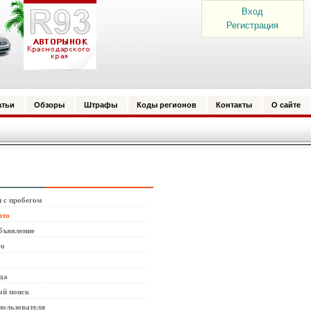
Вход
Регистрация
атьи
Обзоры
Штрафы
Коды регионов
Контакты
О сайте
 с пробегом
вто
бъявление
то
да
й поиск
пользователя