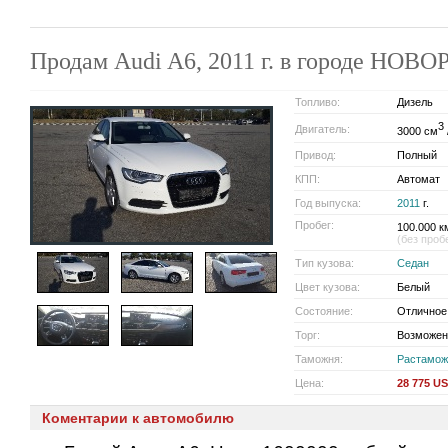
Продам Audi A6, 2011 г. в городе НО
Топливо:
Дизель
3
Двигатель:
3000 см
Привод:
Полный
КПП:
Автомат
Год выпуска:
2011
г.
Пробег:
100.000 к
(без проб
Тип кузова:
Седан
Цвет кузова:
Белый
Состояние:
Отличное
Торг:
Возможен
Таможня:
Растамож
Цена:
28 775 U
Коментарии к автомобилю