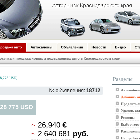
родажа авто
Автосалоны
Объявления
Новости
Видео
Ст
купка и продажа новых и подержанных авто в Краснодарском крае
Разделы
28,775 USD)
№ объявления:
18712
Автомобили
Добавить а
Продлить о
 28 775 USD
Удалить ав
Регионы
~
26,940
€
Выбор горо
~
2 640 681
руб.
Расширенны
Настройки 
курс ЦБ РФ от 02.05.2024