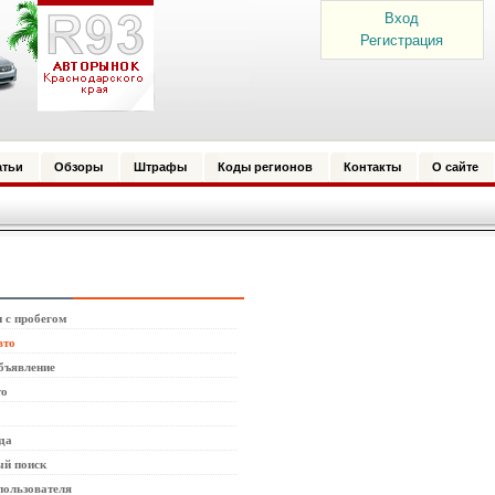
Вход
Регистрация
атьи
Обзоры
Штрафы
Коды регионов
Контакты
О сайте
 с пробегом
вто
бъявление
то
да
й поиск
пользователя