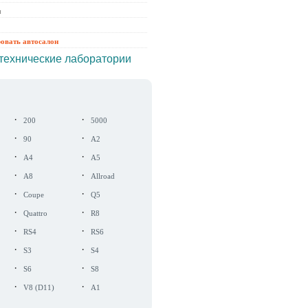
ы
ровать автосалон
технические лаборатории
·
·
200
5000
·
·
90
A2
·
·
A4
A5
·
·
A8
Allroad
·
·
Coupe
Q5
·
·
Quattro
R8
·
·
RS4
RS6
·
·
S3
S4
·
·
S6
S8
·
·
V8 (D11)
A1