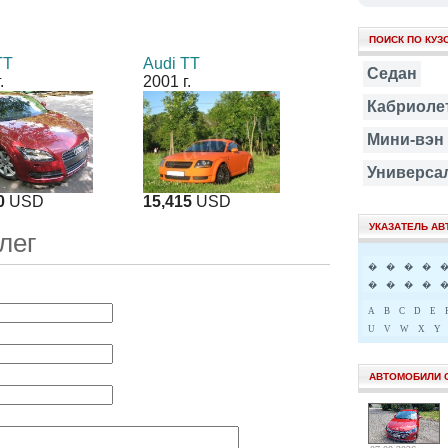
ПОИСК ПО КУЗ
TT
Audi TT
Седан
.
2001 г.
Кабриоле
Мини-вэн
Универса
0
USD
15,415
USD
УКАЗАТЕЛЬ А
лег
�
�
�
�
�
�
�
�
A
B
C
D
E
U
V
W
X
Y
АВТОМОБИЛИ 