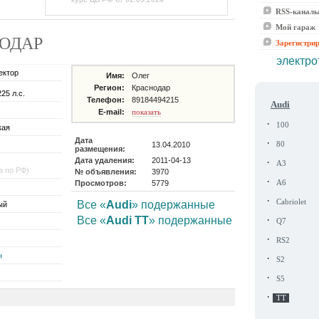
RSS-канал
Мой гараж
СНОДАР
Зарегистри
электро
ектор
Имя:
Олег
Регион:
Краснодар
225 л.с.
Телефон:
89184494215
Audi
E-mail:
показать
·
100
кая
Дата
·
13.04.2010
80
размещения:
Дата удаления:
2011-04-13
·
A3
а по РФ)
№ объявления:
3970
·
Просмотров:
5779
A6
·
Cabriolet
Все «
Audi
» подержанные
ый
·
Все «
Audi TT
» подержанные
Q7
·
RS2
н
·
S2
·
S5
·
TT