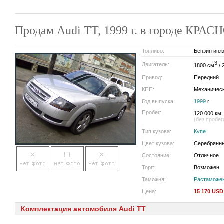
Продам Audi TT, 1999 г. в городе КРА
Топливо:
Бензин инж
3
Двигатель:
1800 см
/ 
Привод:
Передний
КПП:
Механичес
Год выпуска:
1999
г.
Пробег:
120.000 км.
(без пробег
Тип кузова:
Купе
Цвет кузова:
Серебрянн
Состояние:
Отличное
Торг:
Возможен
Таможня:
Растаможе
Цена:
15 170 USD
Комплектация автомобиля Audi TT