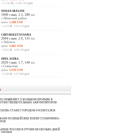
~17,164
И
, ~1 682 419
руб.
NISSAN SKYLINE
1990 г.вып. 2.5, 280 л.с.
г.Абинский район
цена:
1,200 USD
~1,123
И
, ~110 124
руб.
CHEVROLET EVANDA
2004 г.вып. 2.0, 131 л.с.
г.Лабинск
цена:
3,805 USD
~3,562
И
, ~349 184
руб.
OPEL ASTRA
2020 г.вып. 1.7, 140 л.с.
г.Северская
цена:
5,970 USD
~5,589
И
, ~547 866
руб.
И
A ОБЪЯВЛЯЕТ О БОЛЬШОМ ПРОРЫВЕ В
БОТКИ ТВЕРДОТЕЛЬНЫХ АККУМУЛЯТОРОВ
 СНОВА СТАНЕТ ГОРОДОМ-ГОСПИТАЛЕМ
УБАНИ ПОЛИЦЕЙСКИЕ ВЗЯЛИ СТАНИЧНИКА-
ОРОВ
АНИЦЕ РОССИИ И ГРУЗИИ НЕСКОЛЬКО ДНЕЙ
 ПРОБКИ