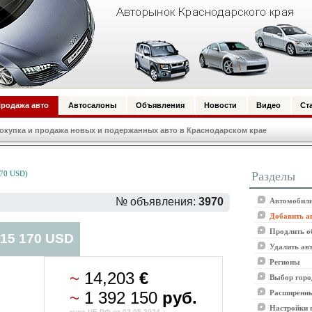
родажа авто
Автосалоны
Объявления
Новости
Видео
Ст
купка и продажа новых и подержанных авто в Краснодарском крае
Разделы
170 USD)
№ объявления:
3970
Автомобили
Добавить а
Продлить о
 15 170 USD
Удалить ав
Регионы
~
14,203
€
Выбор горо
~
1 392 150
руб.
Расширенны
Настройки 
курс ЦБ РФ от 02.05.2024