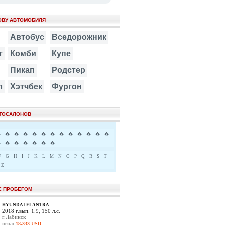
ОВУ АВТОМОБИЛЯ
Автобус
Вседорожник
т
Комби
Купе
Пикап
Родстер
л
Хэтчбек
Фургон
ВТОСАЛОНОВ
�
�
�
�
�
�
�
�
�
�
�
�
�
�
�
�
�
�
�
�
F
G
H
I
J
K
L
M
N
O
P
Q
R
S
T
Z
С ПРОБЕГОМ
HYUNDAI ELANTRA
2018 г.вып. 1.9, 150 л.с.
г.Лабинск
цена:
18,333 USD