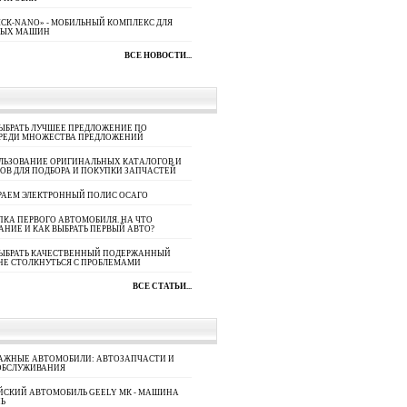
СК-NANO» - МОБИЛЬНЫЙ КОМПЛЕКС ДЛЯ
НЫХ МАШИН
ВСЕ НОВОСТИ...
ЫБРАТЬ ЛУЧШЕЕ ПРЕДЛОЖЕНИЕ ПО
СРЕДИ МНОЖЕСТВА ПРЕДЛОЖЕНИЙ
ЛЬЗОВАНИЕ ОРИГИНАЛЬНЫХ КАТАЛОГОВ И
ОВ ДЛЯ ПОДБОРА И ПОКУПКИ ЗАПЧАСТЕЙ
РАЕМ ЭЛЕКТРОННЫЙ ПОЛИС ОСАГО
КА ПЕРВОГО АВТОМОБИЛЯ. НА ЧТО
АНИЕ И КАК ВЫБРАТЬ ПЕРВЫЙ АВТО?
ВЫБРАТЬ КАЧЕСТВЕННЫЙ ПОДЕРЖАННЫЙ
НЕ СТОЛКНУТЬСЯ С ПРОБЛЕМАМИ
ВСЕ СТАТЬИ...
АЖНЫЕ АВТОМОБИЛИ: АВТОЗАПЧАСТИ И
ОБСЛУЖИВАНИЯ
ЙСКИЙ АВТОМОБИЛЬ GEELY МК - МАШИНА
Ь