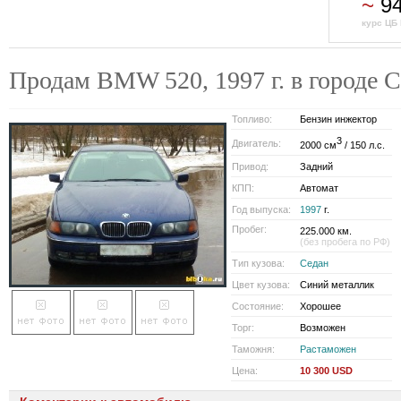
~
94
курс ЦБ 
Продам BMW 520, 1997 г. в городе
Топливо:
Бензин инжектор
3
Двигатель:
2000 см
/ 150 л.с.
Привод:
Задний
КПП:
Автомат
Год выпуска:
1997
г.
Пробег:
225.000 км.
(без пробега по РФ)
Тип кузова:
Седан
Цвет кузова:
Синий металлик
Состояние:
Хорошее
Торг:
Возможен
Таможня:
Растаможен
Цена:
10 300 USD