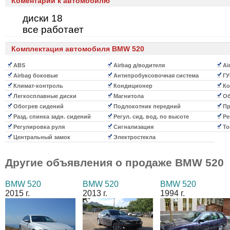
Коментарии к автомобилю
диски 18
все работает
Комплектация автомобиля BMW 520
ABS
Airbag д/водителя
Ai
Airbag боковые
Антипробуксовочная система
ГУ
Климат-контроль
Кондиционер
Ко
Легкосплавные диски
Магнитола
Об
Обогрев сидений
Подлокотник передний
Пр
Разд. спинка задн. сидений
Регул. сид. вод. по высоте
Ре
Регулировка руля
Сигнализация
То
Центральный замок
Электростекла
Другие объявления о продаже
BMW 520
BMW 520
BMW 520
BMW 520
2015 г.
2013 г.
1994 г.