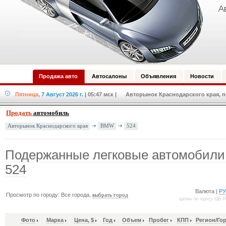
Продажа авто
Автосалоны
Объявления
Новости
Пятница,
7 Август 2026 г.
| 05:47 мск
| Авторынок Краснодарского края, по
Продать
автомобиль
BMW
524
Авторынок Краснодарского края
Подержанные легковые автомобил
524
Валюта |
Р
Просмотр по городу: Все города,
выбрать город
цены по курсу ЦБ 
Фото
Марка
Цена, $
Год
Объем
Пробег
КПП
Регион/Го