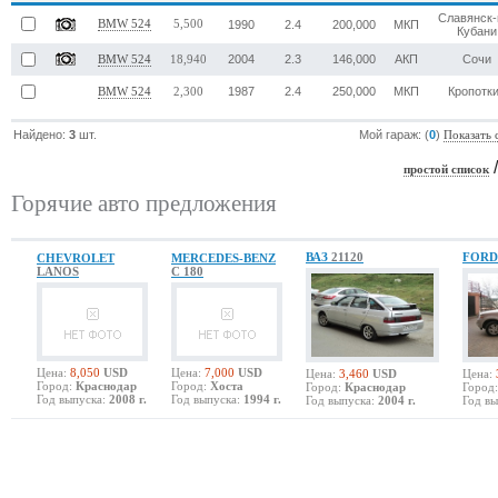
Славянск-
BMW 524
5,500
1990
2.4
200,000
МКП
Кубани
2004
2.3
146,000
АКП
Сочи
BMW 524
18,940
1987
2.4
250,000
МКП
Кропотк
BMW 524
2,300
Найдено:
3
шт.
Мой гараж: (
0
)
Показать 
простой список
Горячие авто предложения
ВАЗ
21120
FOR
CHEVROLET
MERCEDES-BENZ
LANOS
C 180
Цена:
8,050
USD
Цена:
7,000
USD
Цена:
3,460
USD
Цена:
Город:
Краснодар
Город:
Хоста
Город:
Краснодар
Город:
Год выпуска:
2008 г.
Год выпуска:
1994 г.
Год выпуска:
2004 г.
Год вы