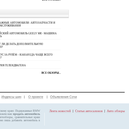
АЖНЫЕ АВТОМОБИЛИ: АВТОЗАПЧАСТИ И
ОБСЛУЖИВАНИЯ
ЙСКИЙ АВТОМОБИЛЬ GEELY МК - МАШИНА
Ь
Т ЛИ ДЕЛАТЬ ДОПОЛНИТЕЛЬНУЮ
Ю?
УС ЗА РУЛЁМ – КАКАЯ ЕДА ЧАЩЕ ВСЕГО
П?
РИЯ ГЕЛЕНДВАГЕНА
ВСЕ ОБЗОРЫ...
|
Индексы шин
|
О проекте
|
Объявления Сочи
рскому краю:
Подержанные BMW
Лента новостей
|
Статьи автосалонов
|
Авто обзоры
можем вам
продать автомобиль
автообзоры, сравнительные краш
мо лишь добавить автомобиль в