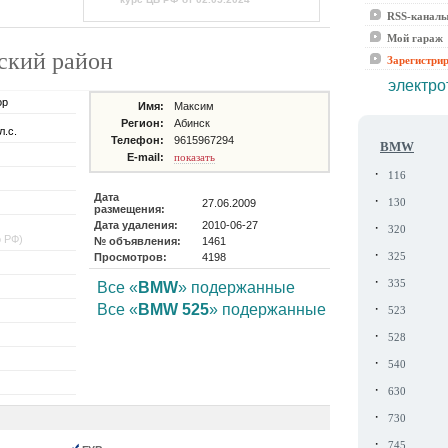
RSS-канал
Мой гараж
нский район
Зарегистри
электро
ор
Имя:
Максим
Регион:
Абинск
л.с.
Телефон:
9615967294
BMW
E-mail:
показать
·
116
Дата
·
27.06.2009
130
размещения:
Дата удаления:
2010-06-27
·
320
о РФ)
№ объявления:
1461
·
Просмотров:
4198
325
·
335
Все «
BMW
» подержанные
·
Все «
BMW 525
» подержанные
523
·
528
·
540
·
630
·
730
·
745