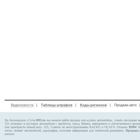
Видеоновости
|
Таблица штрафов
|
Коды регионов
|
Продажа авто
На Автопортале г.Сочи
R93.ru
вы можете найти продать или купить автомобиль, узнать последние н
525
легковые и грузовые автомобили с пробегом, город Абинск, импортного и отечественного произ
или приобрести новый авто. 525, Советы по автострахованию КАСКО и ОСАГО. Отзывы
BMW 5
тесты, тюнинг автомобилей, аэрография, полезная информация для любителей джиппинга.
Продажа 
каталог.