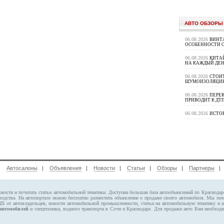
АВТО ОБЗОРЫ
06.08.2026
ВИНТ
ОСОБЕННОСТИ 
06.08.2026
КИТА
НА КАЖДЫЙ ДЕН
06.08.2026
СТОИ
ШУМОИЗОЛЯЦИ
06.08.2026
ПЕРЕК
ПРИВОДИТ К ДТ
06.08.2026
ИСТО
|
Автосалоны
|
Объявления
|
Новости
|
Статьи
|
Обзоры
|
Партнеры
овости и почитать статьи автомобильной тематики. Доступна большая база автообъявлений по Краснода
водства. На автопортале можно бесплатно
разместить объявление
о продаже своего автомобиля. Мы по
25
от автовладельцев, новости автомобильной промышленности, статьи на автомобильную тематику и 
автомобилей
и спецтехники, водного транспорта в Сочи и Краснодаре.
Для продажи авто Вам необходи