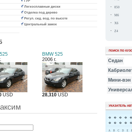
ГУР
·
Легкосплавные диски
850
Отделка под дерево
·
M6
Регул. сид. вод. по высоте
·
X6
Центральный замок
·
Z4
5
ПОИСК ПО КУЗ
525
BMW 525
.
2006 г.
Седан
Кабриоле
Мини-вэн
Универса
0
USD
28,310
USD
Максим
УКАЗАТЕЛЬ А
�
�
�
�
�
�
�
�
A
B
C
D
E