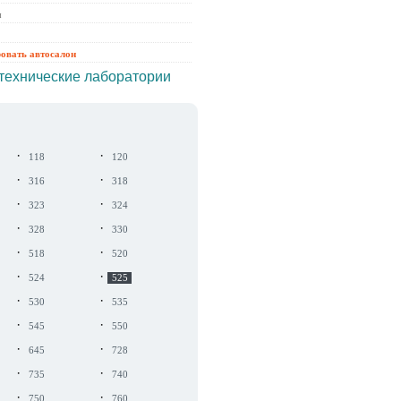
ы
ровать автосалон
технические лаборатории
·
·
118
120
·
·
316
318
·
·
323
324
·
·
328
330
·
·
518
520
·
·
524
525
·
·
530
535
·
·
545
550
·
·
645
728
·
·
735
740
·
·
750
760