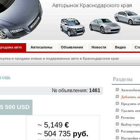
родажа авто
Автосалоны
Объявления
Новости
Видео
Ст
купка и продажа новых и подержанных авто в Краснодарском крае
Разделы
0 USD)
№ объявления:
1461
Автомобили
Добавить а
Продлить о
 5 500 USD
Удалить ав
Регионы
~
5,149
€
Выбор горо
~
504 735
руб.
Расширенны
Настройки 
курс ЦБ РФ от 02.05.2024