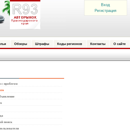
Вход
Регистрация
атьи
Обзоры
Штрафы
Коды регионов
Контакты
О сайте
 с пробегом
вто
бъявление
то
да
й поиск
пользователя