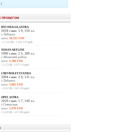
Z
С ПРОБЕГОМ
HYUNDAI ELANTRA
2018 г.вып. 1.9, 150 л.с.
г.Лабинск
цена:
18,333 USD
~17,164
И
, ~1 682 419
руб.
NISSAN SKYLINE
1990 г.вып. 2.5, 280 л.с.
г.Абинский район
цена:
1,200 USD
~1,123
И
, ~110 124
руб.
CHEVROLET EVANDA
2004 г.вып. 2.0, 131 л.с.
г.Лабинск
цена:
3,805 USD
~3,562
И
, ~349 184
руб.
OPEL ASTRA
2020 г.вып. 1.7, 140 л.с.
г.Северская
цена:
5,970 USD
~5,589
И
, ~547 866
руб.
И