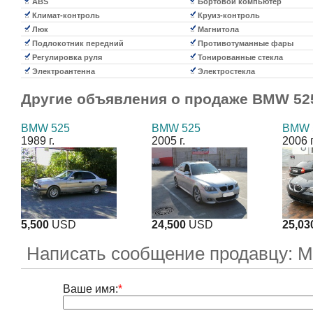
ABS
Бортовой компьютер
Климат-контроль
Круиз-контроль
Люк
Магнитола
Подлокотник передний
Противотуманные фары
Регулировка руля
Тонированные стекла
Электроантенна
Электростекла
Другие объявления о продаже
BMW 52
BMW 525
BMW 525
BMW 
1989 г.
2005 г.
2006 г
5,500
USD
24,500
USD
25,03
Написать сообщение продавцу: 
Ваше имя:
*