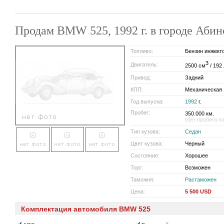
Продам BMW 525, 1992 г. в городе Аби
Топливо:
Бензин инжект
3
Двигатель:
2500 см
/ 192 
Привод:
Задний
КПП:
Механическая
Год выпуска:
1992
г.
Пробег:
350.000 км.
(без пробега п
Тип кузова:
Седан
Цвет кузова:
Черный
Состояние:
Хорошее
Торг:
Возможен
Таможня:
Растаможен
Цена:
5 500 USD
Комплектация автомобиля BMW 525