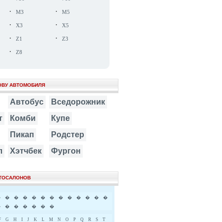
·
·
M3
M5
·
·
X3
X5
·
·
Z1
Z3
·
Z8
ОВУ АВТОМОБИЛЯ
Автобус
Вседорожник
т
Комби
Купе
Пикап
Родстер
л
Хэтчбек
Фургон
ВТОСАЛОНОВ
�
�
�
�
�
�
�
�
�
�
�
�
�
�
�
�
�
�
�
�
F
G
H
I
J
K
L
M
N
O
P
Q
R
S
T