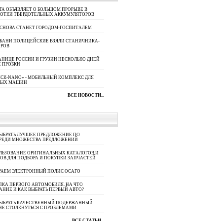
A ОБЪЯВЛЯЕТ О БОЛЬШОМ ПРОРЫВЕ В
БОТКИ ТВЕРДОТЕЛЬНЫХ АККУМУЛЯТОРОВ
 СНОВА СТАНЕТ ГОРОДОМ-ГОСПИТАЛЕМ
УБАНИ ПОЛИЦЕЙСКИЕ ВЗЯЛИ СТАНИЧНИКА-
ОРОВ
АНИЦЕ РОССИИ И ГРУЗИИ НЕСКОЛЬКО ДНЕЙ
 ПРОБКИ
СК-NANO» - МОБИЛЬНЫЙ КОМПЛЕКС ДЛЯ
НЫХ МАШИН
ВСЕ НОВОСТИ...
ЫБРАТЬ ЛУЧШЕЕ ПРЕДЛОЖЕНИЕ ПО
СРЕДИ МНОЖЕСТВА ПРЕДЛОЖЕНИЙ
ЛЬЗОВАНИЕ ОРИГИНАЛЬНЫХ КАТАЛОГОВ И
ОВ ДЛЯ ПОДБОРА И ПОКУПКИ ЗАПЧАСТЕЙ
РАЕМ ЭЛЕКТРОННЫЙ ПОЛИС ОСАГО
КА ПЕРВОГО АВТОМОБИЛЯ. НА ЧТО
АНИЕ И КАК ВЫБРАТЬ ПЕРВЫЙ АВТО?
ВЫБРАТЬ КАЧЕСТВЕННЫЙ ПОДЕРЖАННЫЙ
НЕ СТОЛКНУТЬСЯ С ПРОБЛЕМАМИ
ВСЕ СТАТЬИ...