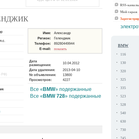
RSS-канал
Мой гараж
ЕЛЕНДЖИК
Зарегистри
электро
ор
Имя:
Александр
Регион:
Геленджик
л.с.
Телефон:
89280449944
BMW
E-mail:
показать
·
116
Дата
·
10.04.2012
130
размещения:
Дата удаления:
2013-04-10
·
320
о РФ)
№ объявления:
13800
·
Просмотров:
4227
325
·
335
Все «
BMW
» подержанные
ик
·
Все «
BMW 728
» подержанные
523
·
528
н
·
540
·
630
·
730
·
745