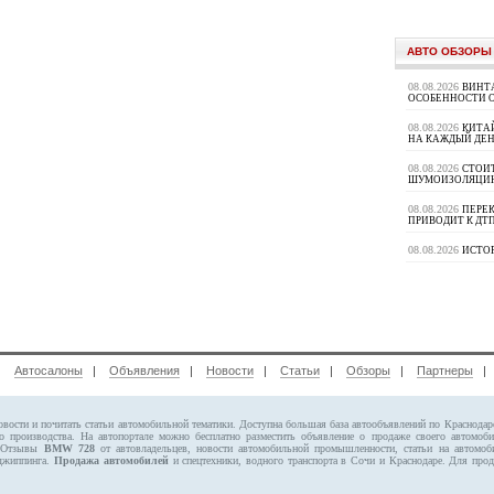
АВТО ОБЗОРЫ
08.08.2026
ВИНТ
ОСОБЕННОСТИ 
08.08.2026
КИТА
НА КАЖДЫЙ ДЕН
08.08.2026
СТОИ
ШУМОИЗОЛЯЦИ
08.08.2026
ПЕРЕК
ПРИВОДИТ К ДТ
08.08.2026
ИСТО
|
Автосалоны
|
Объявления
|
Новости
|
Статьи
|
Обзоры
|
Партнеры
овости и почитать статьи автомобильной тематики. Доступна большая база автообъявлений по Краснода
о производства. На автопортале можно бесплатно
разместить объявление
о продаже своего автомо
. Отзывы
BMW 728
от автовладельцев, новости автомобильной промышленности, статьи на автомоб
 джиппинга.
Продажа автомобилей
и спецтехники, водного транспорта в Сочи и Краснодаре.
Для прод