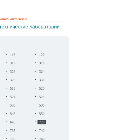
ы
ровать автосалон
технические лаборатории
·
·
118
120
·
·
316
318
·
·
323
324
·
·
328
330
·
·
518
520
·
·
524
525
·
·
530
535
·
·
545
550
·
·
645
728
·
·
735
740
·
·
750
760