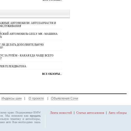
АЖНЫЕ АВТОМОБИЛИ: АВТОЗАПЧАСТИ И
ОБСЛУЖИВАНИЯ
ЙСКИЙ АВТОМОБИЛЬ GEELY МК - МАШИНА
Ь
Т ЛИ ДЕЛАТЬ ДОПОЛНИТЕЛЬНУЮ
Ю?
УС ЗА РУЛЁМ – КАКАЯ ЕДА ЧАЩЕ ВСЕГО
П?
РИЯ ГЕЛЕНДВАГЕНА
ВСЕ ОБЗОРЫ...
|
Индексы шин
|
О проекте
|
Объявления Сочи
рскому краю:
Подержанные BMW
Лента новостей
|
Статьи автосалонов
|
Авто обзоры
биля. Мы поможем вам
продать
ильную тематику и автообзоры,
ажи авто Вам необходимо лишь