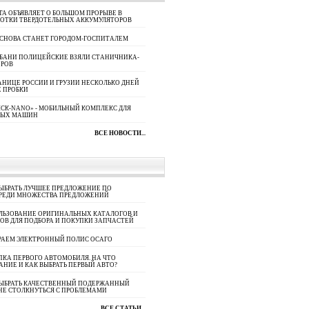
A ОБЪЯВЛЯЕТ О БОЛЬШОМ ПРОРЫВЕ В
БОТКИ ТВЕРДОТЕЛЬНЫХ АККУМУЛЯТОРОВ
 СНОВА СТАНЕТ ГОРОДОМ-ГОСПИТАЛЕМ
УБАНИ ПОЛИЦЕЙСКИЕ ВЗЯЛИ СТАНИЧНИКА-
ОРОВ
АНИЦЕ РОССИИ И ГРУЗИИ НЕСКОЛЬКО ДНЕЙ
 ПРОБКИ
СК-NANO» - МОБИЛЬНЫЙ КОМПЛЕКС ДЛЯ
НЫХ МАШИН
ВСЕ НОВОСТИ...
ЫБРАТЬ ЛУЧШЕЕ ПРЕДЛОЖЕНИЕ ПО
СРЕДИ МНОЖЕСТВА ПРЕДЛОЖЕНИЙ
ЛЬЗОВАНИЕ ОРИГИНАЛЬНЫХ КАТАЛОГОВ И
ОВ ДЛЯ ПОДБОРА И ПОКУПКИ ЗАПЧАСТЕЙ
РАЕМ ЭЛЕКТРОННЫЙ ПОЛИС ОСАГО
КА ПЕРВОГО АВТОМОБИЛЯ. НА ЧТО
АНИЕ И КАК ВЫБРАТЬ ПЕРВЫЙ АВТО?
ВЫБРАТЬ КАЧЕСТВЕННЫЙ ПОДЕРЖАННЫЙ
НЕ СТОЛКНУТЬСЯ С ПРОБЛЕМАМИ
ВСЕ СТАТЬИ...