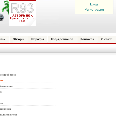
Вход
Регистрация
атьи
Обзоры
Штрафы
Коды регионов
Контакты
О сайте
 с пробегом
вто
бъявление
то
да
й поиск
пользователя