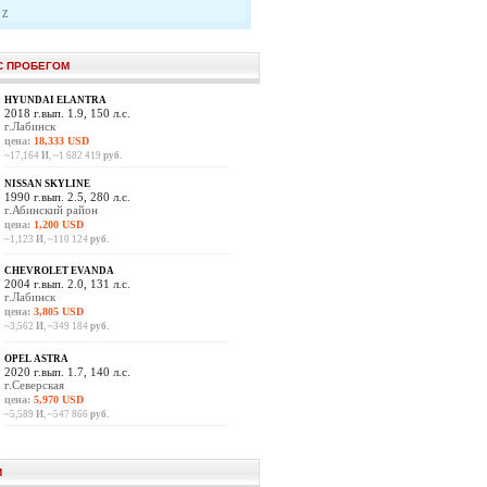
Z
С ПРОБЕГОМ
HYUNDAI ELANTRA
2018 г.вып. 1.9, 150 л.с.
г.Лабинск
цена:
18,333 USD
~17,164
И
, ~1 682 419
руб.
NISSAN SKYLINE
1990 г.вып. 2.5, 280 л.с.
г.Абинский район
цена:
1,200 USD
~1,123
И
, ~110 124
руб.
CHEVROLET EVANDA
2004 г.вып. 2.0, 131 л.с.
г.Лабинск
цена:
3,805 USD
~3,562
И
, ~349 184
руб.
OPEL ASTRA
2020 г.вып. 1.7, 140 л.с.
г.Северская
цена:
5,970 USD
~5,589
И
, ~547 866
руб.
И