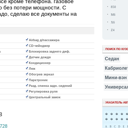
все кроме телефона. газовое
·
 без потери мощности. С
850
адо, сделаю все документы на
·
M6
·
X6
·
Z4
Airbag д/пассажира
CD-чейнджер
ПОИСК ПО КУЗ
а
Блокировка заднего диф.
Датчик дождя
Седан
Кондиционер
Кабриоле
Люк
Обогрев зеркал
Мини-вэн
Парктроник
Разд. спинка задн. сидений
Универса
Регулировка руля
Центральный замок
УКАЗАТЕЛЬ А
8
�
�
�
�
�
�
�
�
728
A
B
C
D
E