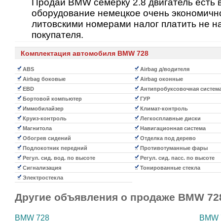
Продай BMW семерку 2.8 двигатель есть 
оборудование немецкое очень экономично
литовскими номерами налог платить не н
покупателя.
Комплектация автомобиля BMW 728
ABS
Airbag д/водителя
Airbag боковые
Airbag оконные
EBD
Антипробуксовочная систем
Бортовой компьютер
ГУР
Иммобилайзер
Климат-контроль
Круиз-контроль
Легкосплавные диски
Магнитола
Навигационная система
Обогрев сидений
Отделка под дерево
Подлокотник передний
Противотуманные фары
Регул. сид. вод. по высоте
Регул. сид. пасс. по высоте
Сигнализация
Тонированные стекла
Электростекла
Другие объявления о продаже
BMW 72
BMW 728
BMW 