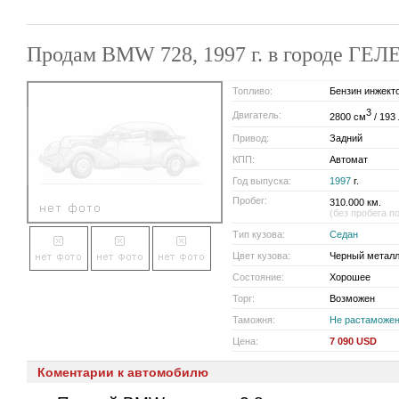
Продам BMW 728, 1997 г. в городе Г
Топливо:
Бензин инжект
3
Двигатель:
2800 см
/ 193 
Привод:
Задний
КПП:
Автомат
Год выпуска:
1997
г.
Пробег:
310.000 км.
(без пробега п
Тип кузова:
Седан
Цвет кузова:
Черный металл
Состояние:
Хорошее
Торг:
Возможен
Таможня:
Не растаможе
Цена:
7 090 USD
Коментарии к автомобилю