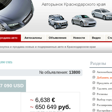
родажа авто
Автосалоны
Объявления
Новости
Видео
Ст
купка и продажа новых и подержанных авто в Краснодарском крае
Разделы
,090 USD)
№ объявления:
13800
Автомобили
Добавить а
Продлить о
 7 090 USD
Удалить ав
Регионы
~
6,638
€
Выбор горо
~
650 649
руб.
Расширенны
Настройки 
курс ЦБ РФ от 02.05.2024