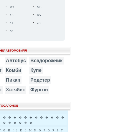
·
·
M3
M5
·
·
X3
X5
·
·
Z1
Z3
·
Z8
ОВУ АВТОМОБИЛЯ
Автобус
Вседорожник
т
Комби
Купе
Пикап
Родстер
л
Хэтчбек
Фургон
ВТОСАЛОНОВ
�
�
�
�
�
�
�
�
�
�
�
�
�
�
�
�
�
�
�
�
F
G
H
I
J
K
L
M
N
O
P
Q
R
S
T