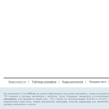
Видеоновости
|
Таблица штрафов
|
Коды регионов
|
Продажа авто
На Автопортале г.Сочи
R93.ru
вы можете найти продать или купить автомобиль, узнать последние н
728
легковые и грузовые автомобили с пробегом, город Геленджик, импортного и отечественног
автомобиль
или приобрести новый авто. 728, Советы по автострахованию КАСКО и ОСАГО
сравнительные краш тесты, тюнинг автомобилей, аэрография, полезная информация для любителей
добавить автомобиль в каталог.