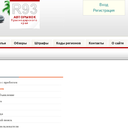
Вход
Регистрация
атьи
Обзоры
Штрафы
Коды регионов
Контакты
О сайте
 с пробегом
вто
бъявление
то
да
й поиск
пользователя