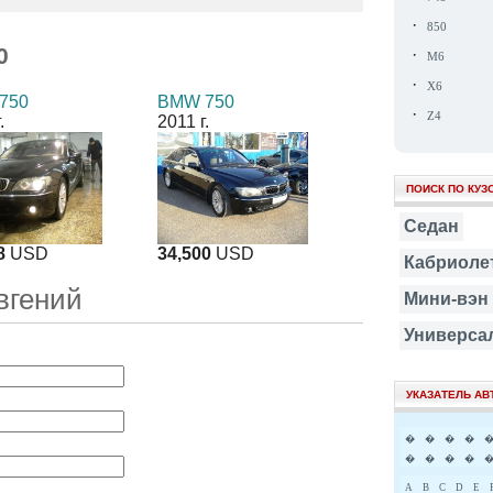
·
850
0
·
M6
·
X6
750
BMW 750
·
Z4
.
2011 г.
ПОИСК ПО КУЗ
Седан
8
USD
34,500
USD
Кабриоле
вгений
Мини-вэн
Универса
УКАЗАТЕЛЬ А
�
�
�
�
�
�
�
�
A
B
C
D
E