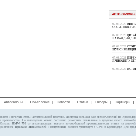
АВТО ОБЗОРЫ
07.08.2026
ВИНТ
ОСОБЕННОСТИ 
07.08.2026
КИТА
НА КАЖДЫЙ ДЕН
07.08.2026
СТОИ
ШУМОИЗОЛЯЦИ
07.08.2026
ПЕРЕК
ПРИВОДИТ К ДТ
07.08.2026
ИСТО
|
Автосалоны
|
Объявления
|
Новости
|
Статьи
|
Обзоры
|
Партнеры
овости и почитать статьи автомобильной тематики. Доступна большая база автообъявлений по Краснода
о производства. На автопортале можно бесплатно
разместить объявление
о продаже своего автомо
. Отзывы
BMW 750
от автовладельцев, новости автомобильной промышленности, статьи на автомоб
 джиппинга.
Продажа автомобилей
и спецтехники, водного транспорта в Сочи и Краснодаре.
Для прод