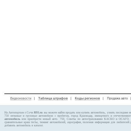
Видеоновости
|
Таблица штрафов
|
Коды регионов
|
Продажа авто
На Автопортале г.Сочи
R93.ru
вы можете найти продать или купить автомобиль, узнать последние н
750
легковые и грузовые автомобили с пробегом, город Краснодар, импортного и отечественног
автомобиль
или приобрести новый авто. 750, Советы по автострахованию КАСКО и ОСАГО
сравнительные краш тесты, тюнинг автомобилей, аэрография, полезная информация для любителей
добавить автомобиль в каталог.