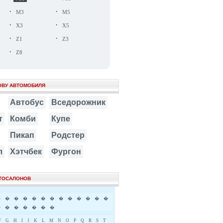
·
·
M3
M5
·
·
X3
X5
·
·
Z1
Z3
·
Z8
ОВУ АВТОМОБИЛЯ
Автобус
Вседорожник
т
Комби
Купе
Пикап
Родстер
л
Хэтчбек
Фургон
ВТОСАЛОНОВ
�
�
�
�
�
�
�
�
�
�
�
�
�
�
�
�
�
�
�
�
F
G
H
I
J
K
L
M
N
O
P
Q
R
S
T