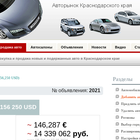
родажа авто
Автосалоны
Объявления
Новости
Видео
Ст
купка и продажа новых и подержанных авто в Краснодарском крае
Разделы
56,250 USD)
№ объявления:
2021
Автомобили
Добавить а
Продлить о
 156 250 USD
Удалить ав
Регионы
~
146,287
€
Выбор горо
~
14 339 062
руб.
Расширенны
Настройки 
курс ЦБ РФ от 02.05.2024