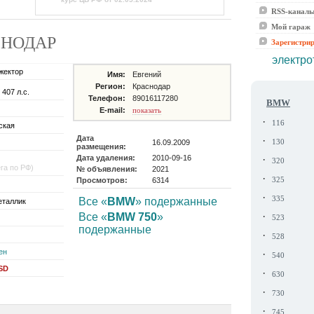
RSS-канал
Мой гараж
АСНОДАР
Зарегистри
электро
жектор
Имя:
Евгений
Регион:
Краснодар
 407 л.с.
Телефон:
89016117280
BMW
E-mail:
показать
·
116
ская
Дата
·
16.09.2009
130
размещения:
Дата удаления:
2010-09-16
·
320
ега по РФ)
№ объявления:
2021
·
Просмотров:
6314
325
·
335
Все «
BMW
» подержанные
еталлик
·
Все «
BMW 750
»
523
подержанные
·
528
ен
·
540
USD
·
630
·
730
·
745