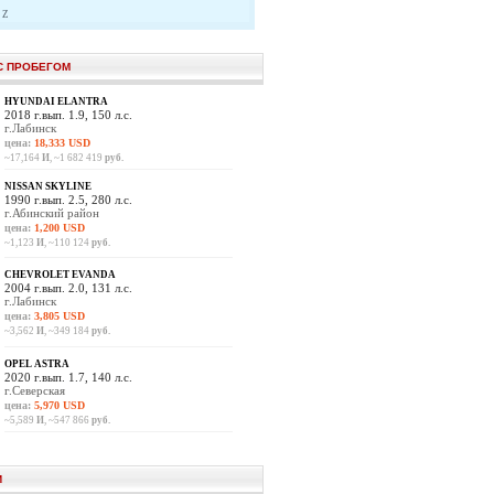
Z
С ПРОБЕГОМ
HYUNDAI ELANTRA
2018 г.вып. 1.9, 150 л.с.
г.Лабинск
цена:
18,333 USD
~17,164
И
, ~1 682 419
руб.
NISSAN SKYLINE
1990 г.вып. 2.5, 280 л.с.
г.Абинский район
цена:
1,200 USD
~1,123
И
, ~110 124
руб.
CHEVROLET EVANDA
2004 г.вып. 2.0, 131 л.с.
г.Лабинск
цена:
3,805 USD
~3,562
И
, ~349 184
руб.
OPEL ASTRA
2020 г.вып. 1.7, 140 л.с.
г.Северская
цена:
5,970 USD
~5,589
И
, ~547 866
руб.
И