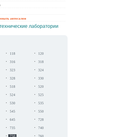
ы
ровать автосалон
технические лаборатории
·
·
118
120
·
·
316
318
·
·
323
324
·
·
328
330
·
·
518
520
·
·
524
525
·
·
530
535
·
·
545
550
·
·
645
728
·
·
735
740
·
·
750
760