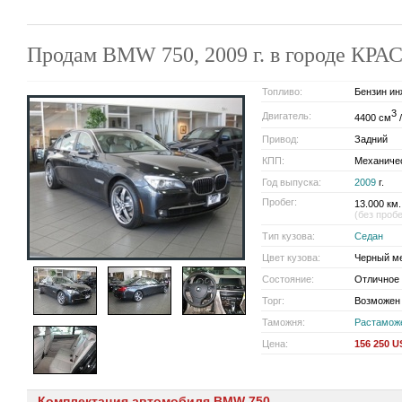
Продам BMW 750, 2009 г. в городе КР
Топливо:
Бензин ин
3
Двигатель:
4400 см
/
Привод:
Задний
КПП:
Механиче
Год выпуска:
2009
г.
Пробег:
13.000 км.
(без проб
Тип кузова:
Седан
Цвет кузова:
Черный м
Состояние:
Отличное
Торг:
Возможен
Таможня:
Растамож
Цена:
156 250 
Комплектация автомобиля BMW 750