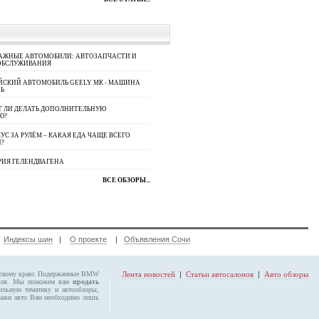
АЖНЫЕ АВТОМОБИЛИ: АВТОЗАПЧАСТИ И
ОБСЛУЖИВАНИЯ
ЙСКИЙ АВТОМОБИЛЬ GEELY МК - МАШИНА
Ь
Т ЛИ ДЕЛАТЬ ДОПОЛНИТЕЛЬНУЮ
Ю?
УС ЗА РУЛЁМ – КАКАЯ ЕДА ЧАЩЕ ВСЕГО
П?
РИЯ ГЕЛЕНДВАГЕНА
ВСЕ ОБЗОРЫ...
|
Индексы шин
|
О проекте
|
Объявления Сочи
рскому краю:
Подержанные BMW
Лента новостей
|
Статьи автосалонов
|
Авто обзоры
биля. Мы поможем вам
продать
ильную тематику и автообзоры,
ажи авто Вам необходимо лишь