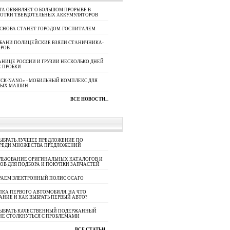
A ОБЪЯВЛЯЕТ О БОЛЬШОМ ПРОРЫВЕ В
БОТКИ ТВЕРДОТЕЛЬНЫХ АККУМУЛЯТОРОВ
 СНОВА СТАНЕТ ГОРОДОМ-ГОСПИТАЛЕМ
УБАНИ ПОЛИЦЕЙСКИЕ ВЗЯЛИ СТАНИЧНИКА-
ОРОВ
АНИЦЕ РОССИИ И ГРУЗИИ НЕСКОЛЬКО ДНЕЙ
 ПРОБКИ
СК-NANO» - МОБИЛЬНЫЙ КОМПЛЕКС ДЛЯ
НЫХ МАШИН
ВСЕ НОВОСТИ...
ЫБРАТЬ ЛУЧШЕЕ ПРЕДЛОЖЕНИЕ ПО
СРЕДИ МНОЖЕСТВА ПРЕДЛОЖЕНИЙ
ЛЬЗОВАНИЕ ОРИГИНАЛЬНЫХ КАТАЛОГОВ И
ОВ ДЛЯ ПОДБОРА И ПОКУПКИ ЗАПЧАСТЕЙ
РАЕМ ЭЛЕКТРОННЫЙ ПОЛИС ОСАГО
КА ПЕРВОГО АВТОМОБИЛЯ. НА ЧТО
АНИЕ И КАК ВЫБРАТЬ ПЕРВЫЙ АВТО?
ВЫБРАТЬ КАЧЕСТВЕННЫЙ ПОДЕРЖАННЫЙ
НЕ СТОЛКНУТЬСЯ С ПРОБЛЕМАМИ
ВСЕ СТАТЬИ...