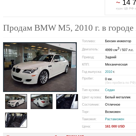
~
14 
курс ЦБ РФ о
Продам BMW M5, 2010 г. в горо
Топливо:
Бензин инжектор
3
Двигатель:
4999 см
/ 507 л.с.
Привод:
Задний
КПП:
Механическая
Год выпуска:
2010
г.
Пробег:
0 км.
(без пробега по РФ)
Тип кузова:
Седан
Цвет кузова:
Белый металлик
Состояние:
Отличное
Торг:
Возможен
Таможня:
Растаможен
Цена:
161 000 USD