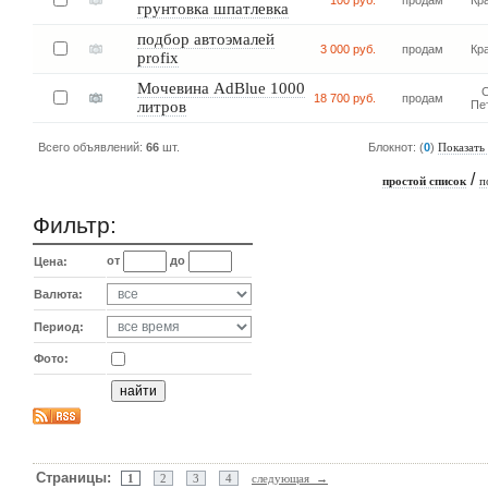
100 руб.
продам
Кр
грунтовка шпатлевка
подбор автоэмалей
3 000 руб.
продам
Кр
profix
Мочевина AdBlue 1000
С
18 700 руб.
продам
литров
Пе
Всего объявлений:
66
шт.
Блокнот: (
0
)
Показать
/
простой список
п
Фильтр:
от
до
Цена:
Валюта:
Период:
Фото:
Страницы:
1
2
3
4
следующая →