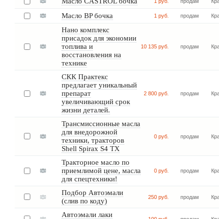
Масло CASTROL бочка
1 руб.
продам
Кр
Масло BP бочка
1 руб.
продам
Кр
Нано комплекс
присадок для экономии
топлива и
10 135 руб.
продам
Кр
восстановления на
технике
СКК Практекс
предлагает уникальный
препарат
2 800 руб.
продам
Кр
увеличивающий срок
жизни деталей.
Трансмиссионные масла
для внедорожной
0 руб.
продам
Кр
техники, тракторов
Shell Spirax S4 TX
Тракторное масло по
приемлимой цене, масла
0 руб.
продам
Кр
для спецтехники!
Подбор Автоэмали
250 руб.
продам
Кр
(слив по коду)
Автоэмали лаки