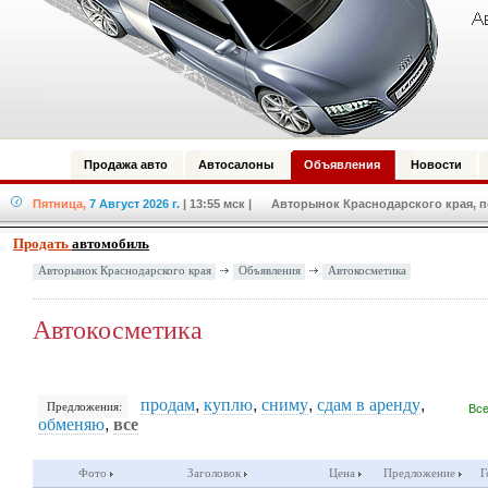
Продажа авто
Автосалоны
Объявления
Новости
Пятница,
7 Август 2026 г.
| 13:55 мск
| Авторынок Краснодарского края, по
Продать
автомобиль
Авторынок Краснодарского края
Объявления
Автокосметика
Автокосметика
продам
,
куплю
,
сниму
,
сдам в аренду
,
Предложения:
Все
обменяю
,
все
Фото
Заголовок
Цена
Предложение
Г