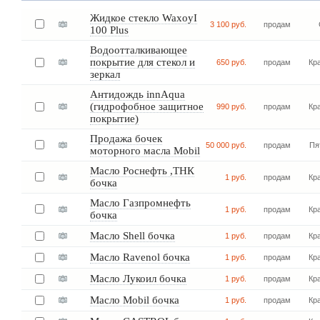
Жидкое стекло WaxoyI
3 100 руб.
продам
100 Plus
Водоотталкивающее
покрытие для стекол и
650 руб.
продам
Кр
зеркал
Антидождь innAqua
(гидрофобное защитное
990 руб.
продам
Кр
покрытие)
Продажа бочек
50 000 руб.
продам
Пя
моторного масла Mobil
Масло Роснефть ,ТНК
1 руб.
продам
Кр
бочка
Масло Газпромнефть
1 руб.
продам
Кр
бочка
Масло Shell бочка
1 руб.
продам
Кр
Масло Ravenol бочка
1 руб.
продам
Кр
Масло Лукоил бочка
1 руб.
продам
Кр
Масло Mobil бочка
1 руб.
продам
Кр