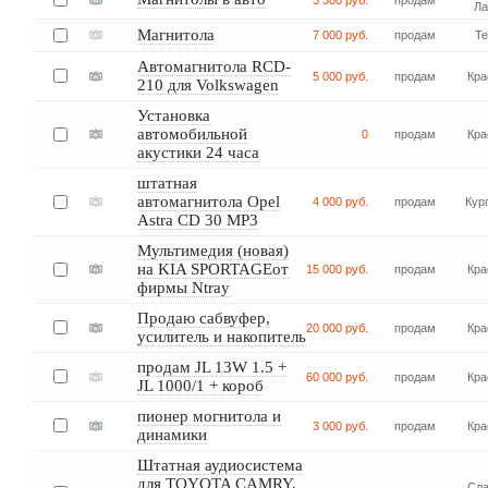
3 300 руб.
продам
Ла
Магнитола
7 000 руб.
продам
Т
Автомагнитола RCD-
5 000 руб.
продам
Кра
210 для Volkswagen
Установка
автомобильной
0
продам
Кра
акустики 24 часа
штатная
автомагнитола Opel
4 000 руб.
продам
Кур
Astra CD 30 MP3
Мультимедия (новая)
на KIA SPORTAGEот
15 000 руб.
продам
Кра
фирмы Ntray
Продаю сабвуфер,
20 000 руб.
продам
Кра
усилитель и накопитель
продам JL 13W 1.5 +
60 000 руб.
продам
Кра
JL 1000/1 + короб
пионер могнитола и
3 000 руб.
продам
Кра
динамики
Штатная аудиосистема
для TOYOTA CAMRY,
Сла