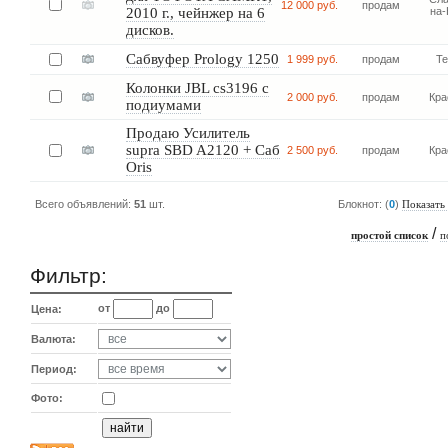
12 000 руб.
продам
2010 г., чейнжер на 6
на-
дисков.
Сабвуфер Prology 1250
1 999 руб.
продам
Т
Колонки JBL cs3196 с
2 000 руб.
продам
Кра
подиумами
Продаю Усилитель
supra SBD A2120 + Саб
2 500 руб.
продам
Кра
Oris
Всего объявлений:
51
шт.
Блокнот: (
0
)
Показать
/
простой список
п
Фильтр:
от
до
Цена:
Валюта:
Период:
Фото: