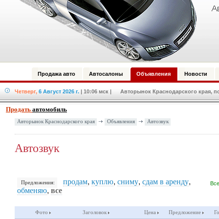
Продажа авто
Автосалоны
Объявления
Новости
Четверг,
6 Август 2026 г.
| 10:06 мск
| Авторынок Краснодарского края, по
Продать
автомобиль
Авторынок Краснодарского края
Объявления
Автозвук
Автозвук
продам
,
куплю
,
сниму
,
сдам в аренду
,
Предложения:
Все
обменяю
,
все
Фото
Заголовок
Цена
Предложение
Г