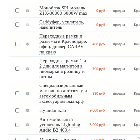
Моноблок SPL модель
0 руб.
продам
Кра
Z1X-30000 3000W max
Саббуфер, усилитель,
0 руб.
продам
Кра
накопитель
Переходные рамки и
разъемы в Краснодаре.
400 руб.
продам
Паш
офиц. диллер CARAV
по краю
Переходные рамки 1 и
2 дин для магнитол в
700 руб.
продам
Кра
иномарки в розницу и
оптом
Специализированный
магазин по автозвуку и
990 руб.
продам
Кра
автомобильным
аксессуарам Бман.рф
Hyundai ix35
9 000 руб.
продам
Кра
Автомобильный
усилитель Lightning
3 000 руб.
продам
Кра
Audio B2.400.4
У
Магнитолы в авто