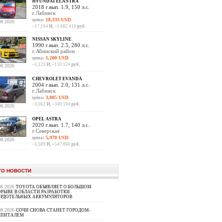
HYUNDAI ELANTRA
2018 г.вып. 1.9, 150 л.с.
г.Лабинск
цена:
18,333 USD
08.2026
~17,164
И
, ~1 682 419
руб.
NISSAN SKYLINE
1990 г.вып. 2.5, 280 л.с.
г.Абинский район
цена:
1,200 USD
~1,123
И
, ~110 124
руб.
08.2026
CHEVROLET EVANDA
2004 г.вып. 2.0, 131 л.с.
г.Лабинск
цена:
3,805 USD
~3,562
И
, ~349 184
руб.
08.2026
OPEL ASTRA
2020 г.вып. 1.7, 140 л.с.
г.Северская
цена:
5,970 USD
08.2026
~5,589
И
, ~547 866
руб.
ТО НОВОСТИ
08.2026
TOYOTA ОБЪЯВЛЯЕТ О БОЛЬШОМ
РЫВЕ В ОБЛАСТИ РАЗРАБОТКИ
ЕРДОТЕЛЬНЫХ АККУМУЛЯТОРОВ
08.2026
СОЧИ СНОВА СТАНЕТ ГОРОДОМ-
СПИТАЛЕМ