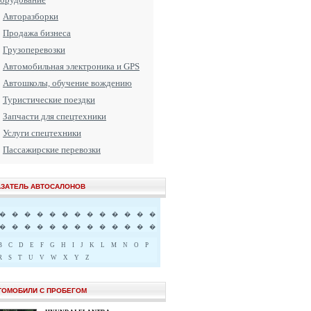
Авторазборки
Продажа бизнеса
Грузоперевозки
Автомобильная электроника и GPS
Автошколы, обучение вождению
Туристические поездки
Запчасти для спецтехники
Услуги спецтехники
Пассажирские перевозки
АЗАТЕЛЬ АВТОСАЛОНОВ
�
�
�
�
�
�
�
�
�
�
�
�
�
�
�
�
�
�
�
�
�
�
�
�
�
�
B
C
D
E
F
G
H
I
J
K
L
M
N
O
P
R
S
T
U
V
W
X
Y
Z
ТОМОБИЛИ С ПРОБЕГОМ