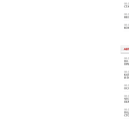
08.
СТ
08.
НЕ
08.
КО
АВ
08.
ПО
ПР
08.
КА
И 
08.
ОС
08.
ЧТО
ПЕ
08.
ПО
СТ