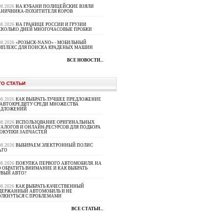
08.2026
НА КУБАНИ ПОЛИЦЕЙСКИЕ ВЗЯЛИ
АНИЧНИКА-ПОХИТИТЕЛЯ КОРОВ
08.2026
НА ГРАНИЦЕ РОССИИ И ГРУЗИИ
СКОЛЬКО ДНЕЙ МНОГОЧАСОВЫЕ ПРОБКИ
08.2026
«РОЗЫСК-NANO» - МОБИЛЬНЫЙ
МПЛЕКС ДЛЯ ПОИСКА КРАДЕНЫХ МАШИН
ВСЕ НОВОСТИ...
ТО СТАТЬИ
08.2026
КАК ВЫБРАТЬ ЛУЧШЕЕ ПРЕДЛОЖЕНИЕ
 АВТОКРЕДИТУ СРЕДИ МНОЖЕСТВА
ЕДЛОЖЕНИЙ
08.2026
ИСПОЛЬЗОВАНИЕ ОРИГИНАЛЬНЫХ
ТАЛОГОВ И ОНЛАЙН-РЕСУРСОВ ДЛЯ ПОДБОРА
ПОКУПКИ ЗАПЧАСТЕЙ
08.2026
ВЫБИРАЕМ ЭЛЕКТРОННЫЙ ПОЛИС
АГО
08.2026
ПОКУПКА ПЕРВОГО АВТОМОБИЛЯ. НА
 ОБРАТИТЬ ВНИМАНИЕ И КАК ВЫБРАТЬ
РВЫЙ АВТО?
08.2026
КАК ВЫБРАТЬ КАЧЕСТВЕННЫЙ
ДЕРЖАННЫЙ АВТОМОБИЛЬ И НЕ
ОЛКНУТЬСЯ С ПРОБЛЕМАМИ
ВСЕ СТАТЬИ...