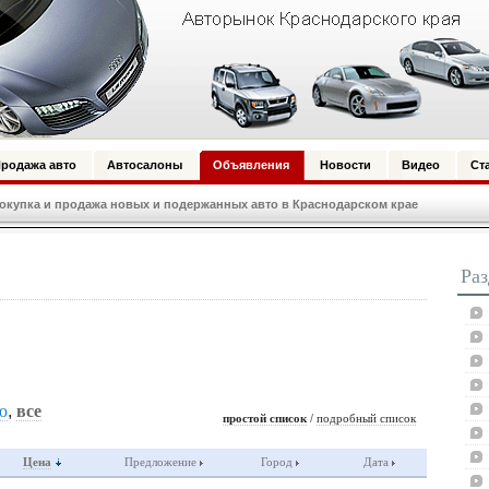
родажа авто
Автосалоны
Объявления
Новости
Видео
Ст
купка и продажа новых и подержанных авто в Краснодарском крае
Ра
ю
,
все
/
простой список
подробный список
Цена
Предложение
Город
Дата