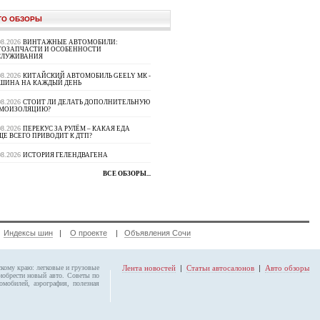
ТО ОБЗОРЫ
08.2026
ВИНТАЖНЫЕ АВТОМОБИЛИ:
ТОЗАПЧАСТИ И ОСОБЕННОСТИ
СЛУЖИВАНИЯ
08.2026
КИТАЙСКИЙ АВТОМОБИЛЬ GEELY МК -
ШИНА НА КАЖДЫЙ ДЕНЬ
08.2026
СТОИТ ЛИ ДЕЛАТЬ ДОПОЛНИТЕЛЬНУЮ
МОИЗОЛЯЦИЮ?
08.2026
ПЕРЕКУС ЗА РУЛЁМ – КАКАЯ ЕДА
Е ВСЕГО ПРИВОДИТ К ДТП?
08.2026
ИСТОРИЯ ГЕЛЕНДВАГЕНА
ВСЕ ОБЗОРЫ...
|
Индексы шин
|
О проекте
|
Объявления Сочи
скому краю: легковые и грузовые
Лента новостей
|
Статьи автосалонов
|
Авто обзоры
обрести новый авто. Советы по
мобилей, аэрография, полезная