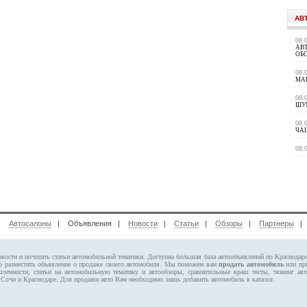
АВ
08.
АВ
ОБ
08.
МА
08.
ШУ
08.
ЧАЩ
08.
|
Автосалоны
| Объявления |
Новости
|
Статьи
|
Обзоры
|
Партнеры
овости и почитать статьи автомобильной тематики. Доступна большая база автообъявлений по Краснодар
но
разместить объявление
о продаже своего автомобиля. Мы поможем вам
продать автомобиль
или при
ности, статьи на автомобильную тематику и автообзоры, сравнительные краш тесты, тюнинг авто
 Сочи и Краснодаре.
Для продажи авто Вам необходимо лишь добавить автомобиль в каталог.