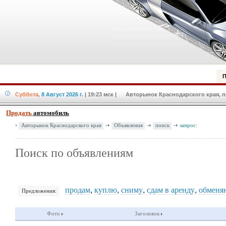
П
Суббота,
8 Август 2026 г.
| 19:23 мск
| Авторынок Краснодарского края, по
Продать
автомобиль
Авторынок Краснодарского края
Объявления
поиск
запрос:
Поиск по объявлениям
продам
,
куплю
,
сниму
,
сдам в аренду
,
обменя
Предложения:
Фото
Заголовок