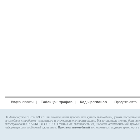
Видеоновости
|
Таблица штрафов
|
Коды регионов
|
Продажа авто
На Автопортале г.Сочи
R93.ru
вы можете найти продать или купить автомобиль, узнать последние н
автомобили с пробегом, импортного и отечественного производства. На автопортале можно бесплат
автострахованию КАСКО и ОСАГО. Отзывы от автовладельцев, новости автомобильной промышлен
информация для любителей джиппинга.
Продажа автомобилей
и спецтехники, водного транспорта в