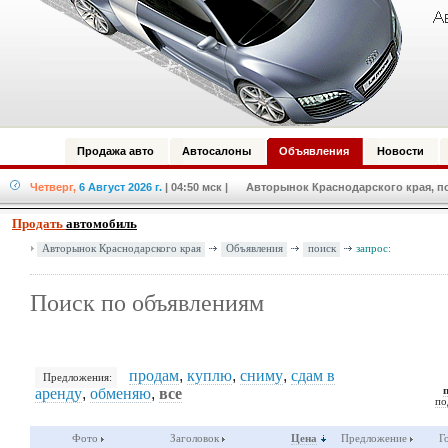
Продажа авто
Автосалоны
Объявления
Новости
Четверг,
6 Август 2026 г.
| 04:50 мск
| Авторынок Краснодарского края, по
Продать
автомобиль
Авторынок Краснодарского края
Объявления
поиск
запрос:
Поиск по объявлениям
продам
,
куплю
,
сниму
,
сдам в
Предложения:
аренду
,
обменяю
,
все
по
Фото
Заголовок
Цена
Предложение
Г