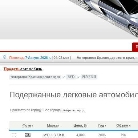
П
Пятница,
7 Август 2026 г.
| 04:02 мск
| Авторынок Краснодарского края, по
Продать
автомобиль
BYD
FLYER II
Авторынок Краснодарского края
Подержанные легковые автомобил
Просмотр по городу: Все города,
выбрать город
Фото
Марка
Цена, $
Год
Объем
2006
796
BYD FLYER II
4,000