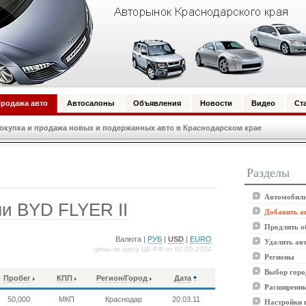
родажа авто
Автосалоны
Объявления
Новости
Видео
Ст
купка и продажа новых и подержанных авто в Краснодарском крае
Разделы
Автомобили
и BYD FLYER II
Добавить а
Продлить о
Валюта |
РУБ
|
USD
|
EURO
Удалить ав
цены по курсу ЦБ РФ от 02.05.2024
Регионы
Выбор горо
Пробег
КПП
Регион/Город
Дата
Расширенны
50,000
МКП
Краснодар
20.03.11
Настройки 