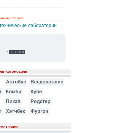
ы
ровать автосалон
технические лаборатории
·
FLYER II
ОВУ АВТОМОБИЛЯ
Автобус
Вседорожник
т
Комби
Купе
Пикап
Родстер
л
Хэтчбек
Фургон
ВТОСАЛОНОВ