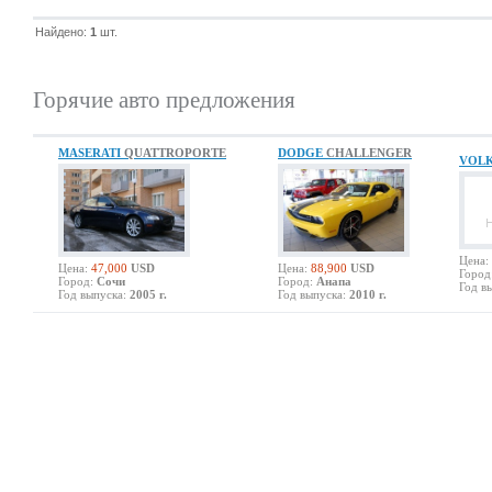
Найдено:
1
шт.
Горячие авто предложения
MASERATI
QUATTROPORTE
DODGE
CHALLENGER
VOL
Цена:
Цена:
47,000
USD
Цена:
88,900
USD
Город
Город:
Сочи
Город:
Анапа
Год в
Год выпуска:
2005 г.
Год выпуска:
2010 г.