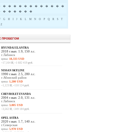
�
�
�
�
�
�
�
�
�
�
�
�
�
�
�
�
�
�
�
�
F
G
H
I
J
K
L
M
N
O
P
Q
R
S
T
Z
С ПРОБЕГОМ
HYUNDAI ELANTRA
2018 г.вып. 1.9, 150 л.с.
г.Лабинск
цена:
18,333 USD
~17,164
И
, ~1 682 419
руб.
NISSAN SKYLINE
1990 г.вып. 2.5, 280 л.с.
г.Абинский район
цена:
1,200 USD
~1,123
И
, ~110 124
руб.
CHEVROLET EVANDA
2004 г.вып. 2.0, 131 л.с.
г.Лабинск
цена:
3,805 USD
~3,562
И
, ~349 184
руб.
OPEL ASTRA
2020 г.вып. 1.7, 140 л.с.
г.Северская
цена:
5,970 USD