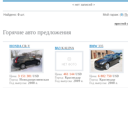
< нет записей >
Найдено:
0
шт.
Мой гараж: (
0
)
По
простой 
Горячие авто предложения
HONDA
CR-V
BMW
335
ВАЗ
KALINA
Цена:
461 144
USD
Цена:
3 151 381
USD
Цена:
6 882 750
USD
Город:
Краснодар
Город:
Новоджерелиевская
Город:
Краснодар
Год выпуска:
2009 г.
Год выпуска:
2008 г.
Год выпуска:
2008 г.