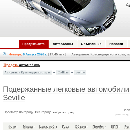
Продажа авто
Автосалоны
Объявления
Новости
Четверг,
6 Август 2026 г.
| 17:45 мск
| Авторынок Краснодарского края, по
Продать
автомобиль
Cadillac
Seville
Авторынок Краснодарского края
Подержанные легковые автомобили 
Seville
Валю
Просмотр по городу: Все города,
выбрать город
цены по ку
Фото
Марка
Цена, руб.
Год
Объем
Пробег
КПП
Рег