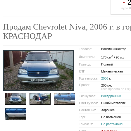
~
2
курс Ц
Продам Chevrolet Niva, 2006 г. в г
КРАСНОДАР
Топливо:
Бензин инжектор
3
Двигатель:
170 см
/ 90 л.с.
Привод:
Полный
КПП:
Механическая
Год выпуска:
2006
г.
Пробег:
200 км.
(без пробега по РФ)
Тип кузова:
Вседорожник
Цвет кузова:
Синий металлик
Состояние:
Хорошее
Торг:
Не возможен
Таможня:
Не растаможен