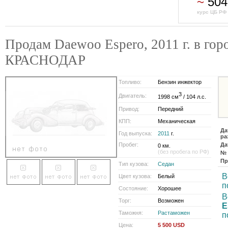
~
504
курс ЦБ РФ 
Продам Daewoo Espero, 2011 г. в гор
КРАСНОДАР
Топливо:
Бензин инжектор
3
Двигатель:
1998 см
/ 104 л.с.
Привод:
Передний
КПП:
Механическая
Да
Год выпуска:
2011
г.
ра
Пробег:
Да
0 км.
(без пробега по РФ)
№ 
Пр
Тип кузова:
Седан
В
Цвет кузова:
Белый
п
Состояние:
Хорошее
В
Торг:
Возможен
E
Таможня:
Растаможен
п
Цена:
5 500 USD