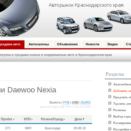
родажа авто
Автосалоны
Объявления
Новости
Видео
Ст
купка и продажа новых и подержанных авто в Краснодарском крае
Разделы
Автомобили
и Daewoo Nexia
Добавить а
Продлить о
Валюта |
РУБ
|
USD
|
EURO
Удалить ав
цены по курсу ЦБ РФ от 02.05.2024
Регионы
Выбор горо
Пробег
КПП
Регион/Город
Дата
Расширенны
273
МКП
Краснодар
29.08.18
Настройки 