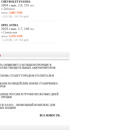
CHEVROLET EVANDA
2004 г.вып. 2.0, 131 л.с.
г.Лабинск
цена:
3,805 USD
~3,562
И
, ~349 184
руб.
OPEL ASTRA
2020 г.вып. 1.7, 140 л.с.
г.Северская
цена:
5,970 USD
~5,589
И
, ~547 866
руб.
И
A ОБЪЯВЛЯЕТ О БОЛЬШОМ ПРОРЫВЕ В
БОТКИ ТВЕРДОТЕЛЬНЫХ АККУМУЛЯТОРОВ
 СНОВА СТАНЕТ ГОРОДОМ-ГОСПИТАЛЕМ
УБАНИ ПОЛИЦЕЙСКИЕ ВЗЯЛИ СТАНИЧНИКА-
ОРОВ
АНИЦЕ РОССИИ И ГРУЗИИ НЕСКОЛЬКО ДНЕЙ
 ПРОБКИ
СК-NANO» - МОБИЛЬНЫЙ КОМПЛЕКС ДЛЯ
НЫХ МАШИН
ВСЕ НОВОСТИ...