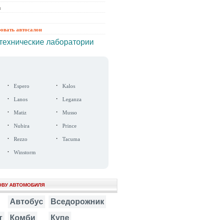
ы
ровать автосалон
технические лаборатории
·
·
Espero
Kalos
·
·
Lanos
Leganza
·
·
Matiz
Musso
·
·
Nubira
Prince
·
·
Rezzo
Tacuma
·
Winstorm
ОВУ АВТОМОБИЛЯ
Автобус
Вседорожник
т
Комби
Купе