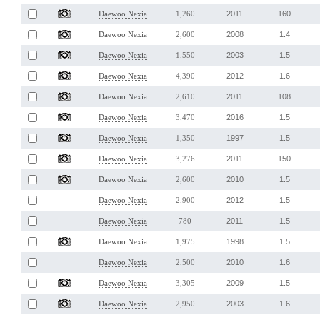
2011
160
Daewoo Nexia
1,260
2008
1.4
Daewoo Nexia
2,600
2003
1.5
Daewoo Nexia
1,550
2012
1.6
Daewoo Nexia
4,390
2011
108
Daewoo Nexia
2,610
2016
1.5
Daewoo Nexia
3,470
1997
1.5
Daewoo Nexia
1,350
2011
150
Daewoo Nexia
3,276
2010
1.5
Daewoo Nexia
2,600
2012
1.5
Daewoo Nexia
2,900
2011
1.5
Daewoo Nexia
780
1998
1.5
Daewoo Nexia
1,975
2010
1.6
Daewoo Nexia
2,500
2009
1.5
Daewoo Nexia
3,305
2003
1.6
Daewoo Nexia
2,950