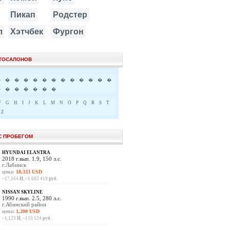
Пикап
Родстер
л
Хэтчбек
Фургон
ВТОСАЛОНОВ
�
�
�
�
�
�
�
�
�
�
�
�
�
�
�
�
�
�
�
�
F
G
H
I
J
K
L
M
N
O
P
Q
R
S
T
Z
С ПРОБЕГОМ
HYUNDAI ELANTRA
2018 г.вып. 1.9, 150 л.с.
г.Лабинск
цена:
18,333 USD
~17,164
И
, ~1 682 419
руб.
NISSAN SKYLINE
1990 г.вып. 2.5, 280 л.с.
г.Абинский район
цена:
1,200 USD
~1,123
И
, ~110 124
руб.