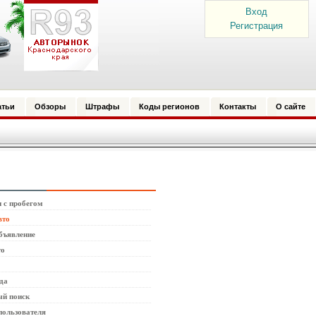
Вход
Регистрация
атьи
Обзоры
Штрафы
Коды регионов
Контакты
О сайте
 с пробегом
вто
бъявление
то
да
й поиск
пользователя