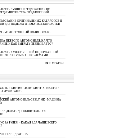
ЫБРАТЬ ЛУЧШЕЕ ПРЕДЛОЖЕНИЕ ПО
СРЕДИ МНОЖЕСТВА ПРЕДЛОЖЕНИЙ
ЛЬЗОВАНИЕ ОРИГИНАЛЬНЫХ КАТАЛОГОВ И
ОВ ДЛЯ ПОДБОРА И ПОКУПКИ ЗАПЧАСТЕЙ
РАЕМ ЭЛЕКТРОННЫЙ ПОЛИС ОСАГО
КА ПЕРВОГО АВТОМОБИЛЯ. НА ЧТО
АНИЕ И КАК ВЫБРАТЬ ПЕРВЫЙ АВТО?
ВЫБРАТЬ КАЧЕСТВЕННЫЙ ПОДЕРЖАННЫЙ
НЕ СТОЛКНУТЬСЯ С ПРОБЛЕМАМИ
ВСЕ СТАТЬИ...
АЖНЫЕ АВТОМОБИЛИ: АВТОЗАПЧАСТИ И
ОБСЛУЖИВАНИЯ
ЙСКИЙ АВТОМОБИЛЬ GEELY МК - МАШИНА
Ь
Т ЛИ ДЕЛАТЬ ДОПОЛНИТЕЛЬНУЮ
Ю?
УС ЗА РУЛЁМ – КАКАЯ ЕДА ЧАЩЕ ВСЕГО
П?
РИЯ ГЕЛЕНДВАГЕНА