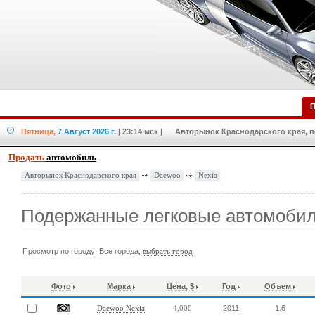
П
Пятница,
7 Август 2026 г.
| 23:14 мск
| Авторынок Краснодарского края, по
Продать
автомобиль
Daewoo
Nexia
Авторынок Краснодарского края
Подержанные легковые автомобил
Просмотр по городу: Все города,
выбрать город
Фото
Марка
Цена, $
Год
Объем
2011
1.6
Daewoo Nexia
4,000