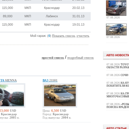
115,000
МКП
Краснодар
20.02.13
89,000
МКП
Лабинск
31.01.13
07.08.2026
115,000
МКП
Краснодар
19.01.13
Мой гараж: (
0
)
,
Показать список
очистить
07.08.2026
АВТО НОВОСТ
/
простой список
подробный список
07.08.2026
TOYOT
ОБЛАСТИ РАЗРА
07.08.2026
СОЧИ
OTA
SIENNA
ВАЗ
21101
07.08.2026
НА К
ПОХИТИТЕЛЯ К
07.08.2026
НА ГР
МНОГОЧАСОВЫЕ
07.08.2026
«РОЗЫ
ПОИСКА КРАДЕ
23,000
USD
Цена:
6,500
USD
Краснодар
Город:
Краснодар
пуска:
2005 г.
Год выпуска:
2004 г.
АВТО СТАТЬИ