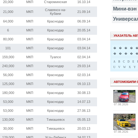
20,000
МКП
Староминская
16.10.14
Мини-вэн
Славянск-на-
21,000
МКП
21.09.14
Кубани
Универса
64,000
МКП
Краснодар
06.09.14
6
МКП
Краснодар
20.05.14
УКАЗАТЕЛЬ А
80,000
МКП
Краснодар
03.04.14
101
МКП
Краснодар
03.04.14
�
�
�
�
�
�
�
�
159,000
МКП
Туапсе
02.04.14
A
B
C
D
E
240,000
МКП
Краснодар
29.03.14
U
V
W
X
Y
56,000
МКП
Краснодар
02.03.14
АВТОМОБИЛИ 
125,000
МКП
Краснодар
09.10.13
180,000
МКП
Краснодар
30.08.13
53,000
МКП
Краснодар
14.07.13
07.08.2026
53,000
МКП
Краснодар
27.06.13
130,000
МКП
Тимашевск
05.05.13
30,000
МКП
Тимашевск
20.03.13
07.08.2026
129,000
МКП
Усть-Лабинск
24.02.13