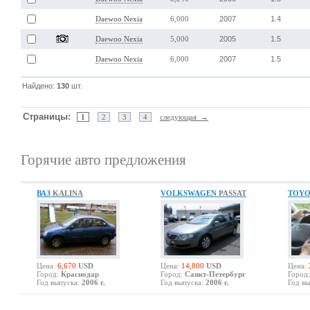
2007
1.4
Daewoo Nexia
6,000
2005
1.5
Daewoo Nexia
5,000
2007
1.5
Daewoo Nexia
6,000
Найдено:
130
шт.
Страницы:
1
2
3
4
следующая →
Горячие авто предложения
ВАЗ
KALINA
VOLKSWAGEN
PASSAT
TOY
Цена:
6,670
USD
Цена:
14,800
USD
Цена:
Город:
Краснодар
Город:
Санкт-Петербург
Город:
Год выпуска:
2006 г.
Год выпуска:
2006 г.
Год вы