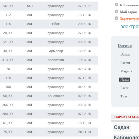
RSS-канал
147,000
АКП
Краснодар
27.07.17
Мой гараж
112
МКП
Краснодар
15.12.16
Зарегистри
115
МКП
Ейск
20.09.16
электро
20,000
МКП
Краснодар
27.05.16
121,000
МКП
Краснодар
23.05.16
Daewoo
30,000
МКП
Армавир
12.05.16
·
Damas
313,000
МКП
Кропоткин
19.04.16
·
Lacetti
70
МКП
Краснодар
02.04.16
·
Magnus
115
МКП
Краснодар
07.12.15
·
Nexia
·
100
МКП
Краснодар
04.09.15
Racer
·
50,000
МКП
Каневская
02.05.15
Tico
266,000
МКП
Краснодар
23.04.15
200,000
МКП
Краснодар
07.03.15
ПОИСК ПО КУЗ
61,000
МКП
Краснодар
13.12.14
Седан
75,000
МКП
Краснодар
20.11.14
Кабриоле