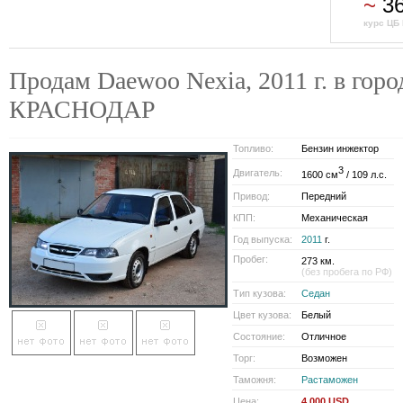
~
36
курс ЦБ 
Продам Daewoo Nexia, 2011 г. в горо
КРАСНОДАР
Топливо:
Бензин инжектор
3
Двигатель:
1600 см
/ 109 л.с.
Привод:
Передний
КПП:
Механическая
Год выпуска:
2011
г.
Пробег:
273 км.
(без пробега по РФ)
Тип кузова:
Седан
Цвет кузова:
Белый
Состояние:
Отличное
Торг:
Возможен
Таможня:
Растаможен
Цена:
4 000 USD