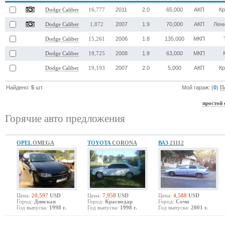
2011
2.0
65,000
АКП
К
Dodge Caliber
16,777
2007
1.9
70,000
АКП
Лен
Dodge Caliber
1,872
2006
1.8
135,000
МКП
Dodge Caliber
15,261
2008
1.8
63,000
МКП
Dodge Caliber
18,725
2007
2.0
5,000
АКП
К
Dodge Caliber
19,193
Найдено:
5
шт.
Мой гараж: (
0
)
П
простой 
Горячие авто предложения
OPEL
OMEGA
TOYOTA
CORONA
ВАЗ
21112
Цена:
20,597
USD
Цена:
7,958
USD
Цена:
4,588
USD
Город:
Динская
Город:
Краснодар
Город:
Сочи
Год выпуска:
1998 г.
Год выпуска:
1998 г.
Год выпуска:
2001 г.