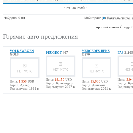
< нет записей >
Найдено:
0
шт.
Мой гараж: (
0
)
,
Показать список
/
простой список
подроб
Горячие авто предложения
VOLKSWAGEN
MERCEDES-BENZ
PEUGEOT
407
ГАЗ
31105
GOLF
E 270
Цена:
18,150
USD
Цена:
3,94
Цена:
1,950
USD
Цена:
15,080
USD
Город:
Краснодар
Город:
Кр
Город:
Адлер
Город:
Динская
Год выпуска:
2007 г.
Год выпуск
Год выпуска:
1991 г.
Год выпуска:
2001 г.