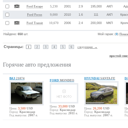
2001
2.9
195,000
АКП
Ад
Ford Escape
5,230
2010
1.6
111
АКП
Крас
Ford Focus
9,000
2006
2.4
200,000
МКП
Кроп
Ford Transit
10,670
Найдено:
650
шт.
Мой гараж: (
0
)
Показ
Страницы:
1
2
3
4
5
6
следующая →
простой спи
Горячие авто предложения
ВАЗ
21074
HYUNDAI
SANTA FE
D
FORD
MONDEO
Цена:
33,000
USD
Цена:
3,500
USD
Цена:
26,200
USD
Це
Город:
Краснодар
Город:
Краснодар
Город:
Краснодар
Го
Год выпуска:
2011 г.
Год выпуска:
2007 г.
Год выпуска:
2007 г.
Го