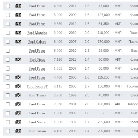
2011
1.6
47,000
МКП
Крас
Ford Focus
6,690
2009
1.6
127,000
МКП
Крас
Ford Focus
5,000
2012
1.6
51,350
АКП
Крас
Ford Focus
9,850
2010
2.0
110,000
МКП
Геле
Ford Mondeo
3,000
2007
2.0
170,000
МКП
Павло
Ford Galaxy
8,400
2010
1.3
28,000
МКП
Выс
Ford Focus
8,000
2011
1.4
50,000
АКП
Крас
Ford Fiesta
7,120
2007
1.4
80,000
МКП
Крас
Ford Focus
1,865
2005
1.6
115,200
МКП
Крас
Ford Focus
4,400
2008
1.7
130,000
МКП
Горячи
Ford Focus ST
5,115
1999
2.5
45,000
МКП
Крас
Ford Transit
2,750
2001
2.0
180,000
АКП
Новоро
Ford Focus
2,630
2009
1.8
55
МКП
Выс
Ford Focus
1,000
1992
1.7
255,600
МКП
Крас
Ford Sierra
1,560
2006
1.4
200,000
МКП
Тем
Ford Fusion
4,100