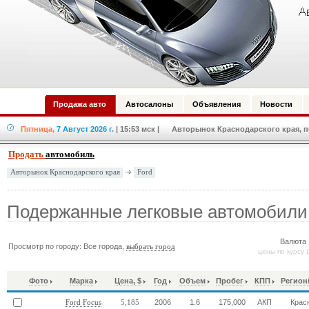
Продажа авто
Автосалоны
Объявления
Новости
Пятница,
7 Август 2026 г.
| 15:53 мск
| Авторынок Краснодарского края, по
Продать
автомобиль
Ford
Авторынок Краснодарского края
Подержанные легковые автомобили
Валюта 
Просмотр по городу: Все города,
выбрать город
цены по курсу 
Фото
Марка
Цена, $
Год
Объем
Пробег
КПП
Регион
2006
1.6
175,000
АКП
Крас
Ford Focus
5,185