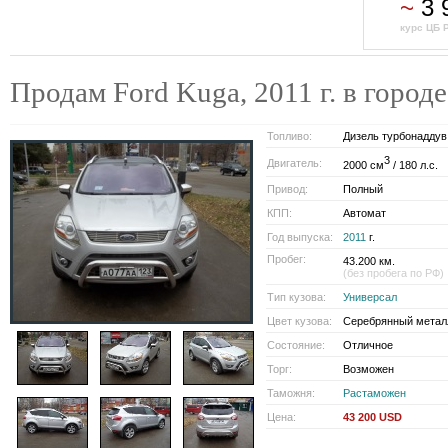
~
3 
курс ЦБ 
Продам Ford Kuga, 2011 г. в гор
Топливо:
Дизель турбонаддув
3
Двигатель:
2000 см
/ 180 л.с.
Привод:
Полный
КПП:
Автомат
Год выпуска:
2011
г.
Пробег:
43.200 км.
(без пробега по РФ)
Тип кузова:
Универсал
Цвет кузова:
Серебрянный метал
Состояние:
Отличное
Торг:
Возможен
Таможня:
Растаможен
Цена:
43 200 USD