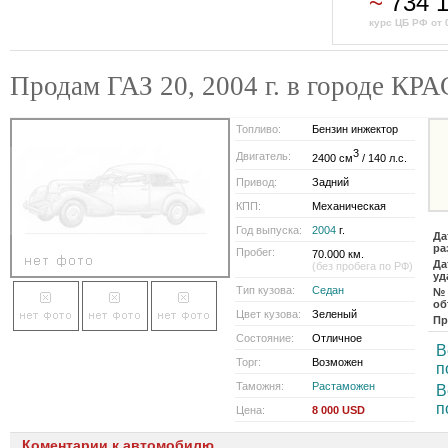
~
734 
курс ЦБ РФ от 
Продам ГАЗ 20, 2004 г. в городе К
Топливо:
Бензин инжектор
3
Двигатель:
2400 см
/ 140 л.с.
Привод:
Задний
КПП:
Механическая
Год выпуска:
2004
г.
Да
ра
Пробег:
70.000 км.
Да
(без пробега по РФ)
уд
Тип кузова:
Седан
№
об
Цвет кузова:
Зеленый
Пр
Состояние:
Отличное
В
Торг:
Возможен
п
Таможня:
Растаможен
В
п
Цена:
8 000 USD
Коментарии к автомобилю