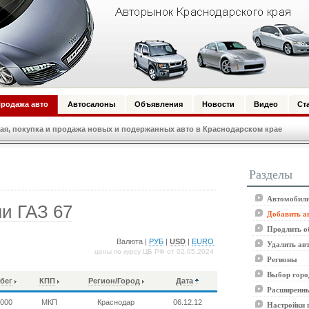
родажа авто
Автосалоны
Объявления
Новости
Видео
Ст
я, покупка и продажа новых и подержанных авто в Краснодарском крае
Разделы
Автомобили
и ГАЗ 67
Добавить а
Продлить о
Валюта |
РУБ
|
USD
|
EURO
Удалить ав
цены по курсу ЦБ РФ от 02.05.2024
Регионы
Выбор горо
бег
КПП
Регион/Город
Дата
Расширенны
,000
МКП
Краснодар
06.12.12
Настройки 