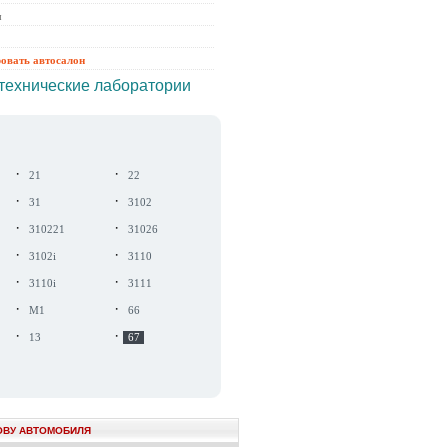
ы
ровать автосалон
технические лаборатории
·
·
21
22
·
·
31
3102
·
·
310221
31026
·
·
3102i
3110
·
·
3110i
3111
·
·
М1
66
·
·
13
67
ОВУ АВТОМОБИЛЯ