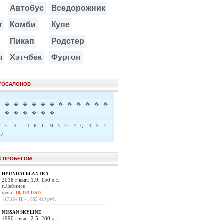
Автобус
Вседорожник
т
Комби
Купе
Пикап
Родстер
л
Хэтчбек
Фургон
ВТОСАЛОНОВ
�
�
�
�
�
�
�
�
�
�
�
�
�
�
�
�
�
�
�
�
F
G
H
I
J
K
L
M
N
O
P
Q
R
S
T
Z
С ПРОБЕГОМ
HYUNDAI ELANTRA
2018 г.вып. 1.9, 150 л.с.
г.Лабинск
цена:
18,333 USD
~17,164
И
, ~1 682 419
руб.
NISSAN SKYLINE
1990 г.вып. 2.5, 280 л.с.