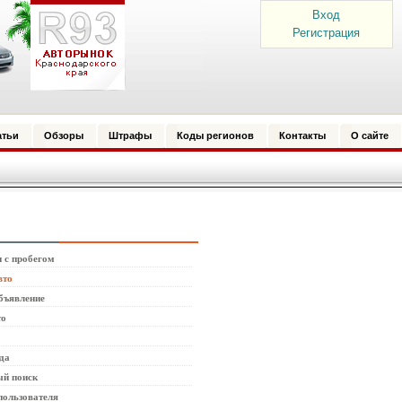
Вход
Регистрация
атьи
Обзоры
Штрафы
Коды регионов
Контакты
О сайте
 с пробегом
вто
бъявление
то
да
й поиск
пользователя