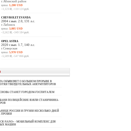
г.Абинский район
цена:
1,200 USD
~1,123
И
, ~110 124
руб.
CHEVROLET EVANDA
2004 г.вып. 2.0, 131 л.с.
г.Лабинск
цена:
3,805 USD
~3,562
И
, ~349 184
руб.
OPEL ASTRA
2020 г.вып. 1.7, 140 л.с.
г.Северская
цена:
5,970 USD
~5,589
И
, ~547 866
руб.
И
A ОБЪЯВЛЯЕТ О БОЛЬШОМ ПРОРЫВЕ В
БОТКИ ТВЕРДОТЕЛЬНЫХ АККУМУЛЯТОРОВ
 СНОВА СТАНЕТ ГОРОДОМ-ГОСПИТАЛЕМ
УБАНИ ПОЛИЦЕЙСКИЕ ВЗЯЛИ СТАНИЧНИКА-
ОРОВ
АНИЦЕ РОССИИ И ГРУЗИИ НЕСКОЛЬКО ДНЕЙ
 ПРОБКИ
СК-NANO» - МОБИЛЬНЫЙ КОМПЛЕКС ДЛЯ
НЫХ МАШИН