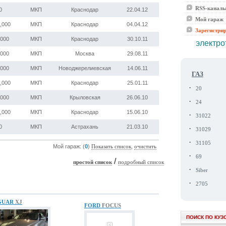
RSS-канал
0
МКП
Краснодар
22.04.12
Мой гараж
,000
МКП
Краснодар
04.04.12
Зарегистри
,000
МКП
Краснодар
30.10.11
электро
,000
МКП
Москва
29.08.11
,000
МКП
Новоджерелиевская
14.06.11
ГАЗ
,000
МКП
Краснодар
25.01.11
·
20
,000
МКП
Крыловская
26.06.10
·
24
,000
МКП
Краснодар
15.06.10
·
31022
0
МКП
Астрахань
21.03.10
·
31029
·
31105
Мой гараж: (
0
)
,
Показать список
очистить
·
69
/
простой список
подробный список
·
Siber
·
2705
GUAR
XJ
FORD
FOCUS
ПОИСК ПО КУЗ