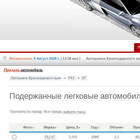
П
Воскресенье,
9 Август 2026 г.
| 13:38 мск
| Авторынок Краснодарского кра
Продать
автомобиль
ГАЗ
67
Авторынок Краснодарского края
Подержанные легковые автомобил
Просмотр по городу: Все города,
выбрать город
Фото
Марка
Цена, $
Год
Объем
Про
1986
2.1
90
ГАЗ 67
5,000