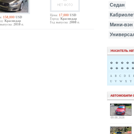
Седан
Кабриоле
Цена:
17,000
USD
а:
158,000
USD
Город:
Краснодар
од:
Краснодар
Год выпуска:
2008 г.
Мини-вэн
 выпуска:
2010 г.
Универса
УКАЗАТЕЛЬ А
�
�
�
�
�
�
�
�
A
B
C
D
E
U
V
W
X
Y
АВТОМОБИЛИ 
09.08.2026