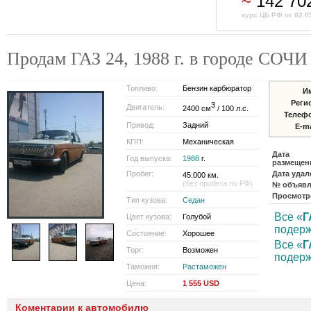
~
142 70
курс ЦБ РФ от 02.0
Продам ГАЗ 24, 1988 г. в городе СОЧИ
Топливо:
Бензин карбюратор
И
Реги
3
Двигатель:
2400 см
/ 100 л.с.
Телеф
Привод:
Задний
E-ma
КПП:
Механическая
Дата
Год выпуска:
1988
г.
размещен
Пробег:
Дата удал
45.000 км.
(без пробега по РФ)
№ объявл
Просмотр
Тип кузова:
Седан
Все «
Г
Цвет кузова:
Голубой
подер
Состояние:
Хорошее
Все «
Г
Торг:
Возможен
подер
Таможня:
Растаможен
Цена:
1 555 USD
Коментарии к автомобилю