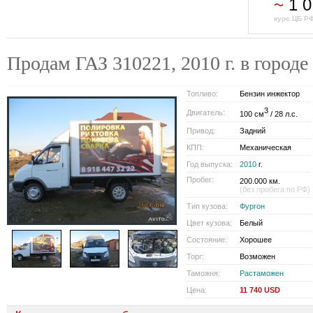
~
1 0
курс ЦБ РФ
Продам ГАЗ 310221, 2010 г. в гор
Топливо:
Бензин инжектор
3
Двигатель:
100 см
/ 28 л.с.
Привод:
Задний
КПП:
Механическая
Год выпуска:
2010
г.
Пробег:
200.000 км.
(без пробега по РФ)
Тип кузова:
Фургон
Цвет кузова:
Белый
Состояние:
Хорошее
Торг:
Возможен
Таможня:
Растаможен
Цена:
11 740 USD