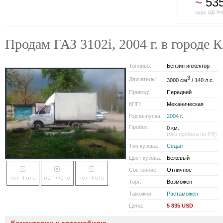
~
53
курс ЦБ РФ
Продам ГАЗ 3102i, 2004 г. в город
Топливо:
Бензин инжектор
3
Двигатель:
3000 см
/ 140 л.с.
Привод:
Передний
КПП:
Механическая
Год выпуска:
2004
г.
Пробег:
0 км.
(без пробега по РФ)
Тип кузова:
Седан
Цвет кузова:
Бежевый
Состояние:
Отличное
Торг:
Возможен
Таможня:
Растаможен
Цена:
5 835 USD