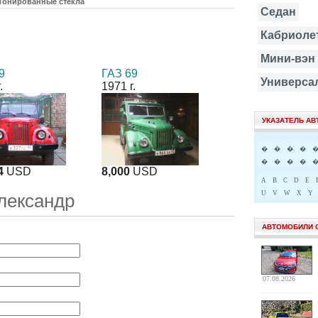
Тонированные стекла
Седан
Кабриоле
Мини-вэн
9
ГАЗ 69
Универса
.
1971 г.
УКАЗАТЕЛЬ А
�
�
�
�
�
�
�
�
4
USD
8,000
USD
A
B
C
D
E
U
V
W
X
Y
лександр
АВТОМОБИЛИ 
07.08.2026