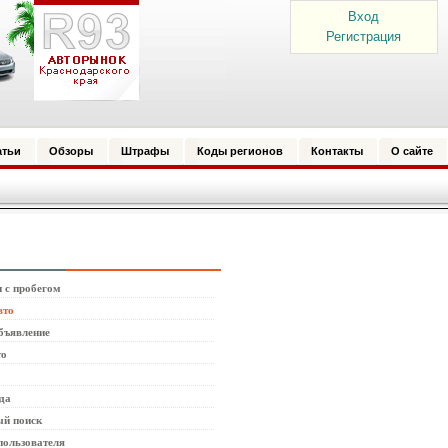
Вход
Регистрация
атьи
Обзоры
Штрафы
Коды регионов
Контакты
О сайте
 с пробегом
вто
бъявление
то
да
й поиск
пользователя