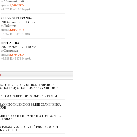
г.Абинский район
цена:
1,200 USD
~1,123
И
, ~110 124
руб.
CHEVROLET EVANDA
2004 г.вып. 2.0, 131 л.с.
г.Лабинск
цена:
3,805 USD
~3,562
И
, ~349 184
руб.
OPEL ASTRA
2020 г.вып. 1.7, 140 л.с.
г.Северская
цена:
5,970 USD
~5,589
И
, ~547 866
руб.
И
A ОБЪЯВЛЯЕТ О БОЛЬШОМ ПРОРЫВЕ В
БОТКИ ТВЕРДОТЕЛЬНЫХ АККУМУЛЯТОРОВ
 СНОВА СТАНЕТ ГОРОДОМ-ГОСПИТАЛЕМ
УБАНИ ПОЛИЦЕЙСКИЕ ВЗЯЛИ СТАНИЧНИКА-
ОРОВ
АНИЦЕ РОССИИ И ГРУЗИИ НЕСКОЛЬКО ДНЕЙ
 ПРОБКИ
СК-NANO» - МОБИЛЬНЫЙ КОМПЛЕКС ДЛЯ
НЫХ МАШИН