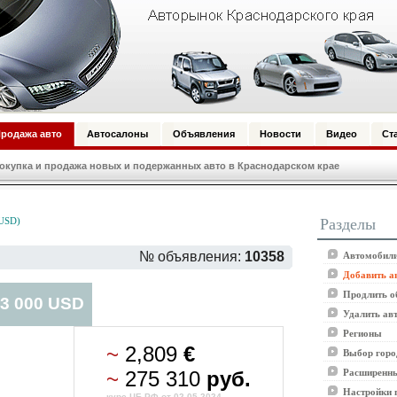
родажа авто
Автосалоны
Объявления
Новости
Видео
Ст
купка и продажа новых и подержанных авто в Краснодарском крае
Разделы
 USD)
№ объявления:
10358
Автомобили
Добавить а
Продлить о
 3 000 USD
Удалить ав
Регионы
~
2,809
€
Выбор горо
~
275 310
руб.
Расширенны
Настройки 
курс ЦБ РФ от 02.05.2024