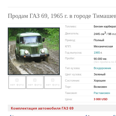
Продам ГАЗ 69, 1965 г. в городе Тимаше
Топливо:
Бензин карбюра
3
Двигатель:
2445 см
/ 98 л.с
Привод:
Полный
КПП:
Механическая
Год выпуска:
1965
г.
Пробег:
90.000 км.
(без пробега по 
Тип кузова:
Вседорожник
Цвет кузова:
Зеленый
Состояние:
Хорошее
Торг:
Возможен
Таможня:
Растаможен
Цена:
3 000 USD
Комплектация автомобиля ГАЗ 69