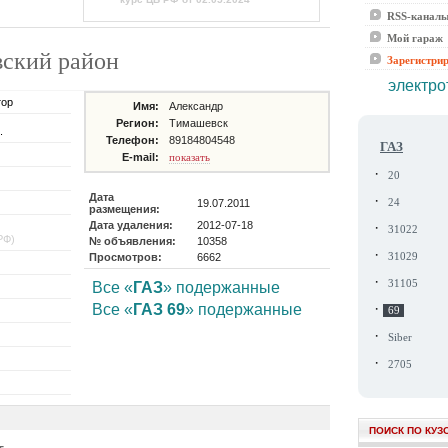
RSS-канал
Мой гараж
вский район
Зарегистри
электро
тор
Имя:
Александр
Регион:
Тимашевск
.
Телефон:
89184804548
ГАЗ
E-mail:
показать
·
20
Дата
·
19.07.2011
24
размещения:
Дата удаления:
2012-07-18
·
31022
РФ)
№ объявления:
10358
·
Просмотров:
6662
31029
·
31105
Все «
ГАЗ
» подержанные
·
Все «
ГАЗ 69
» подержанные
69
·
Siber
·
2705
ПОИСК ПО КУЗ