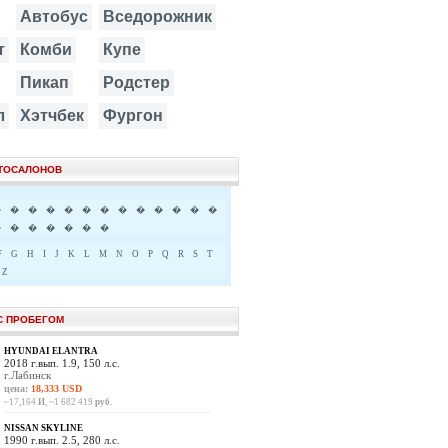
Автобус
Вседорожник
т
Комби
Купе
Пикап
Родстер
л
Хэтчбек
Фургон
ВТОСАЛОНОВ
�
�
�
�
�
�
�
�
�
�
�
�
�
�
�
�
�
�
�
�
F
G
H
I
J
K
L
M
N
O
P
Q
R
S
T
Z
С ПРОБЕГОМ
HYUNDAI ELANTRA
2018 г.вып. 1.9, 150 л.с.
г.Лабинск
цена:
18,333 USD
~17,164
И
, ~1 682 419
руб.
NISSAN SKYLINE
1990 г.вып. 2.5, 280 л.с.