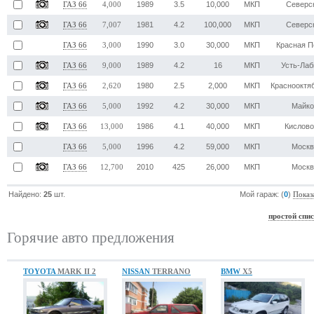
1989
3.5
10,000
МКП
Северс
ГАЗ 66
4,000
1981
4.2
100,000
МКП
Северс
ГАЗ 66
7,007
1990
3.0
30,000
МКП
Красная П
ГАЗ 66
3,000
1989
4.2
16
МКП
Усть-Лаб
ГАЗ 66
9,000
1980
2.5
2,000
МКП
Краснооктя
ГАЗ 66
2,620
1992
4.2
30,000
МКП
Майк
ГАЗ 66
5,000
1986
4.1
40,000
МКП
Кислово
ГАЗ 66
13,000
1996
4.2
59,000
МКП
Моск
ГАЗ 66
5,000
2010
425
26,000
МКП
Моск
ГАЗ 66
12,700
Найдено:
25
шт.
Мой гараж: (
0
)
Показ
простой спи
Горячие авто предложения
TOYOTA
MARK II 2
NISSAN
TERRANO
BMW
X5