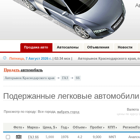
Продажа авто
Автосалоны
Объявления
Новости
Пятница,
7 Август 2026 г.
| 02:34 мск
| Авторынок Краснодарского края, по
Продать
автомобиль
ГАЗ
66
Авторынок Краснодарского края
Подержанные легковые автомобили
Валюта 
Просмотр по городу: Все города,
выбрать город
цены по курсу 
Фото
Марка
Цена, $
Год
Объем
Пробег
КПП
Регион/Г
1976
4.2
9,000
МКП
Анапск
ГАЗ 66
5,000