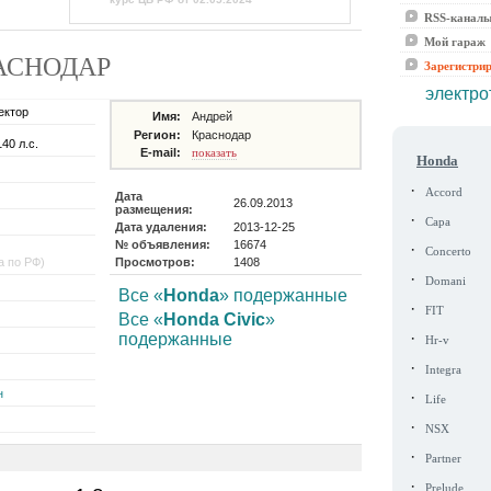
RSS-канал
Мой гараж
КРАСНОДАР
Зарегистри
электро
ектор
Имя:
Андрей
Регион:
Краснодар
140 л.с.
E-mail:
показать
Honda
·
Accord
Дата
26.09.2013
размещения:
·
Capa
Дата удаления:
2013-12-25
№ объявления:
16674
·
Concerto
а по РФ)
Просмотров:
1408
·
Domani
Все «
Honda
» подержанные
·
FIT
Все «
Honda Civic
»
·
подержанные
Hr-v
·
Integra
н
·
Life
·
NSX
·
Partner
·
Prelude