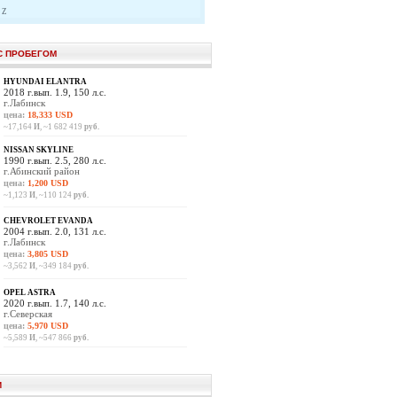
Z
С ПРОБЕГОМ
HYUNDAI ELANTRA
2018 г.вып. 1.9, 150 л.с.
г.Лабинск
цена:
18,333 USD
~17,164
И
, ~1 682 419
руб.
NISSAN SKYLINE
1990 г.вып. 2.5, 280 л.с.
г.Абинский район
цена:
1,200 USD
~1,123
И
, ~110 124
руб.
CHEVROLET EVANDA
2004 г.вып. 2.0, 131 л.с.
г.Лабинск
цена:
3,805 USD
~3,562
И
, ~349 184
руб.
OPEL ASTRA
2020 г.вып. 1.7, 140 л.с.
г.Северская
цена:
5,970 USD
~5,589
И
, ~547 866
руб.
И