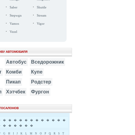
·
·
Saber
Shuttle
·
·
Stepwgn
Stream
·
·
Vamos
Vigor
·
Vezel
ОВУ АВТОМОБИЛЯ
Автобус
Вседорожник
т
Комби
Купе
Пикап
Родстер
л
Хэтчбек
Фургон
ВТОСАЛОНОВ
�
�
�
�
�
�
�
�
�
�
�
�
�
�
�
�
�
�
�
�
F
G
H
I
J
K
L
M
N
O
P
Q
R
S
T