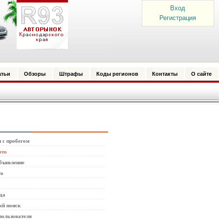
Вход
Регистрация
атьи
Обзоры
Штрафы
Коды регионов
Контакты
О сайте
 с пробегом
вто
бъявление
то
да
й поиск
пользователя