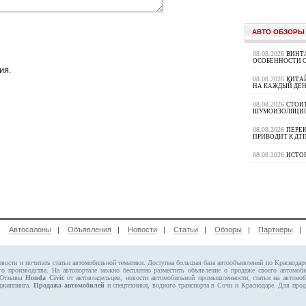
АВТО ОБЗОРЫ
08.08.2026
ВИНТ
ОСОБЕННОСТИ 
ия.
08.08.2026
КИТА
НА КАЖДЫЙ ДЕН
08.08.2026
СТОИ
ШУМОИЗОЛЯЦИ
08.08.2026
ПЕРЕК
ПРИВОДИТ К ДТ
08.08.2026
ИСТО
|
Автосалоны
|
Объявления
|
Новости
|
Статьи
|
Обзоры
|
Партнеры
овости и почитать статьи автомобильной тематики. Доступна большая база автообъявлений по Краснода
го производства. На автопортале можно бесплатно
разместить объявление
о продаже своего автомо
. Отзывы
Honda Civic
от автовладельцев, новости автомобильной промышленности, статьи на автомо
 джиппинга.
Продажа автомобилей
и спецтехники, водного транспорта в Сочи и Краснодаре.
Для прод