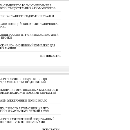
A ОБЪЯВЛЯЕТ О БОЛЬШОМ ПРОРЫВЕ В
БОТКИ ТВЕРДОТЕЛЬНЫХ АККУМУЛЯТОРОВ
 СНОВА СТАНЕТ ГОРОДОМ-ГОСПИТАЛЕМ
УБАНИ ПОЛИЦЕЙСКИЕ ВЗЯЛИ СТАНИЧНИКА-
ОРОВ
АНИЦЕ РОССИИ И ГРУЗИИ НЕСКОЛЬКО ДНЕЙ
 ПРОБКИ
СК-NANO» - МОБИЛЬНЫЙ КОМПЛЕКС ДЛЯ
НЫХ МАШИН
ВСЕ НОВОСТИ...
ЫБРАТЬ ЛУЧШЕЕ ПРЕДЛОЖЕНИЕ ПО
СРЕДИ МНОЖЕСТВА ПРЕДЛОЖЕНИЙ
ЛЬЗОВАНИЕ ОРИГИНАЛЬНЫХ КАТАЛОГОВ И
ОВ ДЛЯ ПОДБОРА И ПОКУПКИ ЗАПЧАСТЕЙ
РАЕМ ЭЛЕКТРОННЫЙ ПОЛИС ОСАГО
КА ПЕРВОГО АВТОМОБИЛЯ. НА ЧТО
АНИЕ И КАК ВЫБРАТЬ ПЕРВЫЙ АВТО?
ВЫБРАТЬ КАЧЕСТВЕННЫЙ ПОДЕРЖАННЫЙ
НЕ СТОЛКНУТЬСЯ С ПРОБЛЕМАМИ
ВСЕ СТАТЬИ...