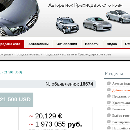
родажа авто
Автосалоны
Объявления
Новости
Видео
Ст
купка и продажа новых и подержанных авто в Краснодарском крае
Разделы
 - 21,500 USD)
№ объявления:
16674
Автомобили
Добавить а
Продлить о
 21 500 USD
Удалить ав
Регионы
~
20,129
€
Выбор горо
~
1 973 055
руб.
Расширенны
Настройки 
курс ЦБ РФ от 02.05.2024