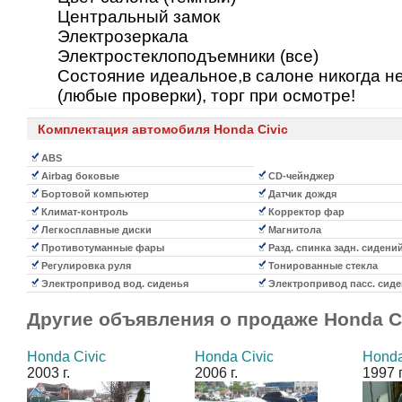
Центральный замок
Электрозеркала
Электростеклоподъемники (все)
Состояние идеальное,в салоне никогда не
(любые проверки), торг при осмотре!
Комплектация автомобиля Honda Civic
ABS
Airbag боковые
CD-чейнджер
Бортовой компьютер
Датчик дождя
Климат-контроль
Корректор фар
Легкосплавные диски
Магнитола
Противотуманные фары
Разд. спинка задн. сидени
Регулировка руля
Тонированные стекла
Электропривод вод. сиденья
Электропривод пасс. сиде
Другие объявления о продаже
Honda C
Honda Civic
Honda Civic
Honda
2003 г.
2006 г.
1997 г