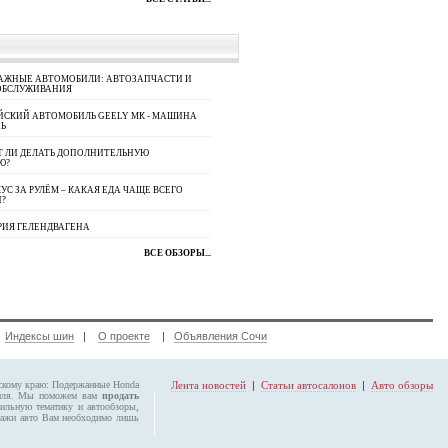
АЖНЫЕ АВТОМОБИЛИ: АВТОЗАПЧАСТИ И
ОБСЛУЖИВАНИЯ
ЙСКИЙ АВТОМОБИЛЬ GEELY МК - МАШИНА
Ь
Т ЛИ ДЕЛАТЬ ДОПОЛНИТЕЛЬНУЮ
Ю?
УС ЗА РУЛЁМ – КАКАЯ ЕДА ЧАЩЕ ВСЕГО
П?
РИЯ ГЕЛЕНДВАГЕНА
ВСЕ ОБЗОРЫ...
|
Индексы шин
|
О проекте
|
Объявления Сочи
рскому краю:
Подержанные Honda
Лента новостей
|
Статьи автосалонов
|
Авто обзоры
биля. Мы поможем вам
продать
бильную тематику и автообзоры,
ажи авто Вам необходимо лишь