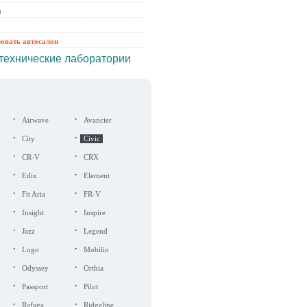
ы
ровать автосалон
технические лаборатории
·
·
Airwave
Avancier
·
·
City
Civic
·
·
CR-V
CRX
·
·
Edix
Element
·
·
Fit Aria
FR-V
·
·
Insight
Inspire
·
·
Jazz
Legend
·
·
Logo
Mobilio
·
·
Odyssey
Orthia
·
·
Passport
Pilot
·
·
Rafaga
Ridgeline