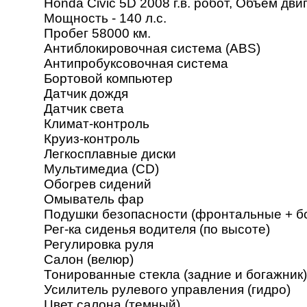
Honda Civic 5D 2008 г.в. робот, Объем двиг
Мощность - 140 л.с.
Пробег 58000 км.
Антиблокировочная система (ABS)
Антипробуксовочная система
Бортовой компьютер
Датчик дождя
Датчик света
Климат-контроль
Круиз-контроль
Легкосплавные диски
Мультимедиа (CD)
Обогрев сидений
Омыватель фар
Подушки безопасности (фронтальные + б
Рег-ка сиденья водителя (по высоте)
Регулировка руля
Салон (велюр)
Тонированные стекла (задние и богажник)
Усилитель рулевого управления (гидро)
Цвет салона (темный)