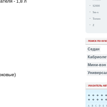
ателя - 1,8 л
·
S2000
·
Sm-x
·
Torneo
·
Z
ПОИСК ПО КУЗ
Седан
Кабриоле
Мини-вэн
Универса
оковые)
УКАЗАТЕЛЬ А
�
�
�
�
�
�
�
�
A
B
C
D
E