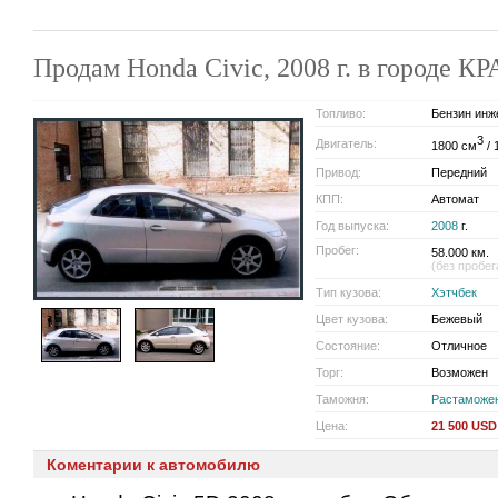
Продам Honda Civic, 2008 г. в городе 
Топливо:
Бензин инж
3
Двигатель:
1800 см
/ 
Привод:
Передний
КПП:
Автомат
Год выпуска:
2008
г.
Пробег:
58.000 км.
(без пробег
Тип кузова:
Хэтчбек
Цвет кузова:
Бежевый
Состояние:
Отличное
Торг:
Возможен
Таможня:
Растаможе
Цена:
21 500 USD
Коментарии к автомобилю