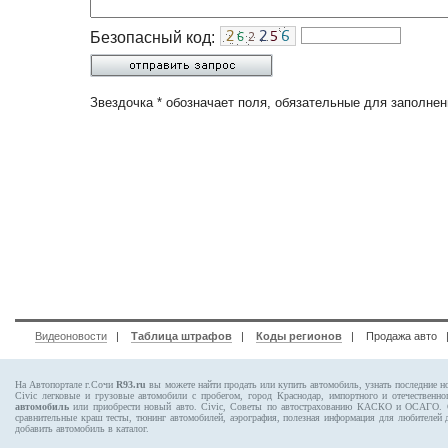
Безопасный код:
Звездочка * обозначает поля, обязательные для заполнен
Видеоновости
|
Таблица штрафов
|
Коды регионов
|
Продажа авто
На Автопортале г.Сочи
R93.ru
вы можете найти продать или купить автомобиль, узнать последние н
Civic
легковые и грузовые автомобили с пробегом, город Краснодар, импортного и отечественно
автомобиль
или приобрести новый авто. Civic, Советы по автострахованию КАСКО и ОСАГО
сравнительные краш тесты, тюнинг автомобилей, аэрография, полезная информация для любителей
добавить автомобиль в каталог.