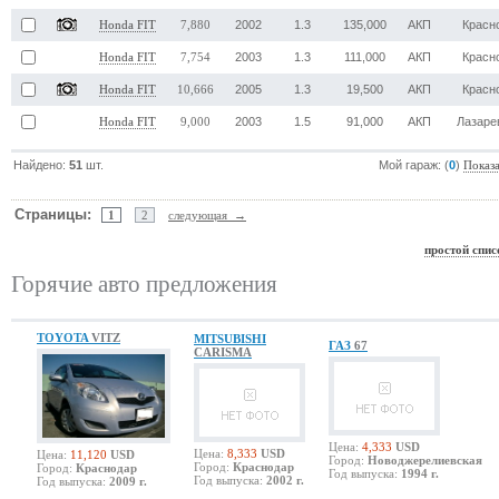
2002
1.3
135,000
АКП
Красн
Honda FIT
7,880
2003
1.3
111,000
АКП
Красн
Honda FIT
7,754
2005
1.3
19,500
АКП
Красн
Honda FIT
10,666
2003
1.5
91,000
АКП
Лазаре
Honda FIT
9,000
Найдено:
51
шт.
Мой гараж: (
0
)
Показ
Страницы:
1
2
следующая →
простой спис
Горячие авто предложения
TOYOTA
VITZ
MITSUBISHI
ГАЗ
67
CARISMA
Цена:
4,333
USD
Цена:
8,333
USD
Цена:
11,120
USD
Город:
Новоджерелиевская
Город:
Краснодар
Город:
Краснодар
Год выпуска:
1994 г.
Год выпуска:
2002 г.
Год выпуска:
2009 г.