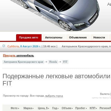
Продажа авто
Автосалоны
Объявления
Новости
Суббота,
8 Август 2026 г.
| 19:46 мск
| Авторынок Краснодарского края, по
Продать
автомобиль
Honda
FIT
Авторынок Краснодарского края
Подержанные легковые автомобили
FIT
Валюта 
Просмотр по городу: Все города,
выбрать город
цены по курсу 
Фото
Марка
Цена, $
Год
Объем
Пробег
КПП
Регион/