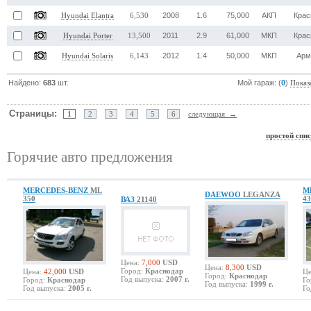
2008
1.6
75,000
АКП
Крас
Hyundai Elantra
6,530
2011
2.9
61,000
МКП
Крас
Hyundai Porter
13,500
2012
1.4
50,000
МКП
Арм
Hyundai Solaris
6,143
Найдено:
683
шт.
Мой гараж: (
0
)
Показ
Страницы:
1
2
3
4
5
6
следующая →
простой спи
Горячие авто предложения
MERCEDES-BENZ
ML
M
DAEWOO
LEGANZA
350
43
ВАЗ
21140
Цена:
7,000
USD
Цена:
8,300
USD
Город:
Краснодар
Цена:
42,000
USD
Це
Город:
Краснодар
Год выпуска:
2007 г.
Город:
Краснодар
Го
Год выпуска:
1999 г.
Год выпуска:
2005 г.
Го