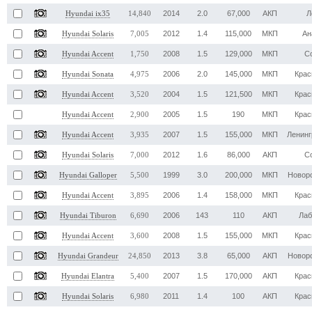
2014
2.0
67,000
АКП
Л
Hyundai ix35
14,840
2012
1.4
115,000
МКП
Ан
Hyundai Solaris
7,005
2008
1.5
129,000
МКП
С
Hyundai Accent
1,750
2006
2.0
145,000
МКП
Крас
Hyundai Sonata
4,975
2004
1.5
121,500
МКП
Крас
Hyundai Accent
3,520
2005
1.5
190
МКП
Крас
Hyundai Accent
2,900
2007
1.5
155,000
МКП
Ленинг
Hyundai Accent
3,935
2012
1.6
86,000
АКП
С
Hyundai Solaris
7,000
1999
3.0
200,000
МКП
Новор
Hyundai Galloper
5,500
2006
1.4
158,000
МКП
Крас
Hyundai Accent
3,895
2006
143
110
АКП
Лаб
Hyundai Tiburon
6,690
2008
1.5
155,000
МКП
Крас
Hyundai Accent
3,600
2013
3.8
65,000
АКП
Новор
Hyundai Grandeur
24,850
2007
1.5
170,000
АКП
Крас
Hyundai Elantra
5,400
2011
1.4
100
АКП
Крас
Hyundai Solaris
6,980