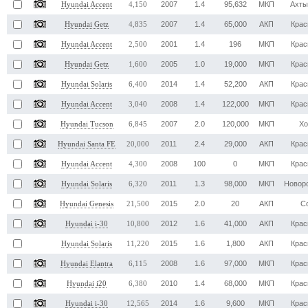
2007
1.4
95,632
МКП
Ахты
Hyundai Accent
4,150
2007
1.4
65,000
АКП
Крас
Hyundai Getz
4,835
2001
1.4
196
МКП
Крас
Hyundai Accent
2,500
2005
1.0
19,000
МКП
Крас
Hyundai Getz
1,600
2014
1.4
52,200
АКП
Крас
Hyundai Solaris
6,400
2008
1.4
122,000
МКП
Крас
Hyundai Accent
3,040
2007
2.0
120,000
МКП
Хо
Hyundai Tucson
6,845
2011
2.4
29,000
АКП
Крас
Hyundai Santa FE
20,000
2008
100
0
МКП
Крас
Hyundai Accent
4,300
2011
1.3
98,000
МКП
Новор
Hyundai Solaris
6,320
2015
2.0
20
АКП
С
Hyundai Genesis
21,500
2012
1.6
41,000
АКП
Крас
Hyundai i-30
10,800
2015
1.6
1,800
АКП
Крас
Hyundai Solaris
11,220
2008
1.6
97,000
МКП
Крас
Hyundai Elantra
6,115
2010
1.4
68,000
МКП
Крас
Hyundai i20
6,380
2014
1.6
9,600
МКП
Крас
Hyundai i-30
12,565