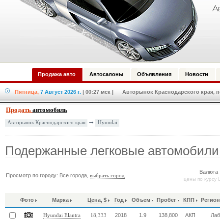
Продажа авто
Автосалоны
Объявления
Новости
Пятница,
7 Август 2026 г.
| 00:27 мск
| Авторынок Краснодарского края, по
Продать
автомобиль
Hyundai
Авторынок Краснодарского края
Подержанные легковые автомобили
Валюта 
Просмотр по городу: Все города,
выбрать город
цены по курсу 
Фото
Марка
Цена, $
Год
Объем
Пробег
КПП
Регион
2018
1.9
138,800
АКП
Лаб
Hyundai Elantra
18,333