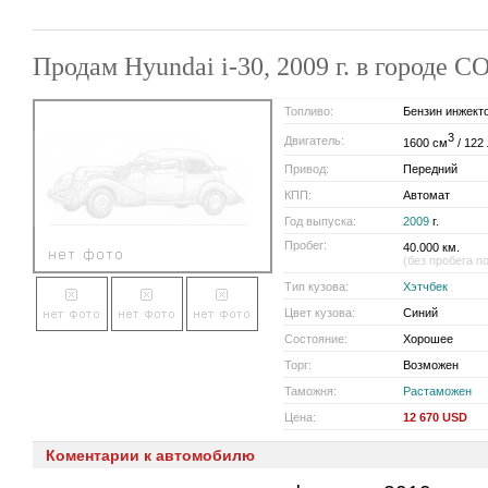
Продам Hyundai i-30, 2009 г. в городе 
Топливо:
Бензин инжект
3
Двигатель:
1600 см
/ 122 
Привод:
Передний
КПП:
Автомат
Год выпуска:
2009
г.
Пробег:
40.000 км.
(без пробега п
Тип кузова:
Хэтчбек
Цвет кузова:
Синий
Состояние:
Хорошее
Торг:
Возможен
Таможня:
Растаможен
Цена:
12 670 USD
Коментарии к автомобилю