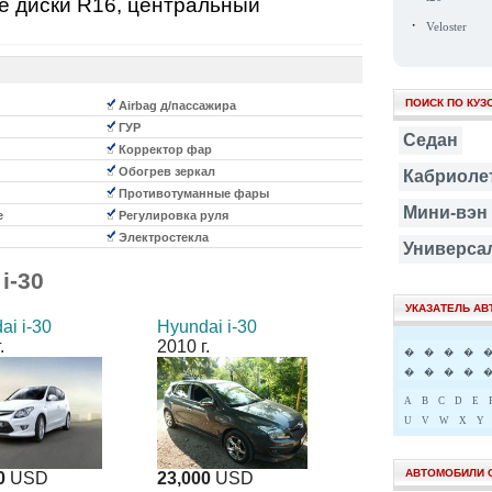
ые диски R16, центральный
·
Veloster
ПОИСК ПО КУЗ
Airbag д/пассажира
ГУР
Седан
Корректор фар
Обогрев зеркал
Кабриоле
Противотуманные фары
Мини-вэн
е
Регулировка руля
Электростекла
Универса
i-30
УКАЗАТЕЛЬ А
ai i-30
Hyundai i-30
.
2010 г.
�
�
�
�
�
�
�
�
A
B
C
D
E
U
V
W
X
Y
АВТОМОБИЛИ 
0
USD
23,000
USD