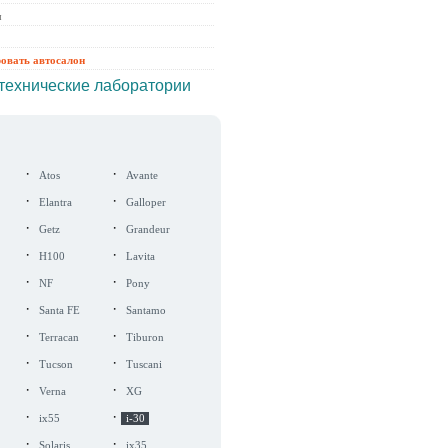
ы
ровать автосалон
технические лаборатории
·
·
Atos
Avante
·
·
Elantra
Galloper
·
·
Getz
Grandeur
·
·
H100
Lavita
·
·
NF
Pony
·
·
Santa FE
Santamo
·
·
Terracan
Tiburon
·
·
Tucson
Tuscani
·
·
Verna
XG
·
·
ix55
i-30
·
·
Solaris
ix35