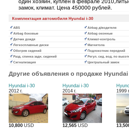
один хозяин, куплен в феврале 2010,лит
замок, климат. Цена 450000 рублей.
Комплектация автомобиля Hyundai i-30
ABS
Airbag д/водителя
Airbag боковые
Airbag оконные
Датчик дождя
Климат-контроль
Легкосплавные диски
Магнитола
Обогрев сидений
Подлокотник передний
Разд. спинка задн. сидений
Регул. сид. вод. по высот
Сигнализация
Центральный замок
Другие объявления о продаже
Hyundai 
Hyundai i-30
Hyundai i-30
Hyund
2012 г.
2014 г.
1999 г
10,800
USD
12,565
USD
13,50