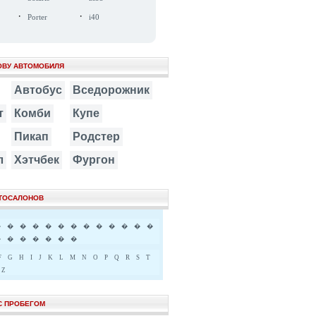
·
·
Porter
i40
ОВУ АВТОМОБИЛЯ
Автобус
Вседорожник
т
Комби
Купе
Пикап
Родстер
л
Хэтчбек
Фургон
ВТОСАЛОНОВ
�
�
�
�
�
�
�
�
�
�
�
�
�
�
�
�
�
�
�
�
F
G
H
I
J
K
L
M
N
O
P
Q
R
S
T
Z
С ПРОБЕГОМ