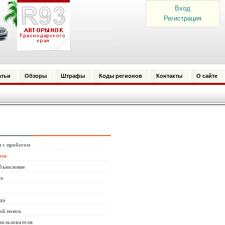
Вход
Регистрация
атьи
Обзоры
Штрафы
Коды регионов
Контакты
О сайте
 с пробегом
вто
бъявление
то
да
й поиск
пользователя