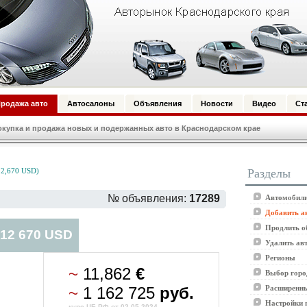
родажа авто
Автосалоны
Объявления
Новости
Видео
Ст
купка и продажа новых и подержанных авто в Краснодарском крае
Разделы
12,670 USD)
№ объявления:
17289
Автомобили
Добавить а
Продлить о
 12 670 USD
Удалить ав
Регионы
~
11,862
€
Выбор горо
~
1 162 725
руб.
Расширенны
Настройки 
курс ЦБ РФ от 02.05.2024