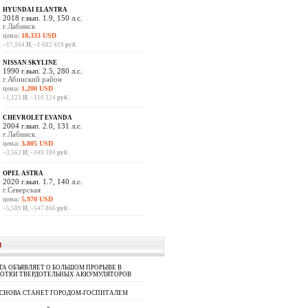
HYUNDAI ELANTRA
2018 г.вып. 1.9, 150 л.с.
г.Лабинск
цена:
18,333 USD
~17,164
И
, ~1 682 419
руб.
NISSAN SKYLINE
1990 г.вып. 2.5, 280 л.с.
г.Абинский район
цена:
1,200 USD
~1,123
И
, ~110 124
руб.
CHEVROLET EVANDA
2004 г.вып. 2.0, 131 л.с.
г.Лабинск
цена:
3,805 USD
~3,562
И
, ~349 184
руб.
OPEL ASTRA
2020 г.вып. 1.7, 140 л.с.
г.Северская
цена:
5,970 USD
~5,589
И
, ~547 866
руб.
И
A ОБЪЯВЛЯЕТ О БОЛЬШОМ ПРОРЫВЕ В
БОТКИ ТВЕРДОТЕЛЬНЫХ АККУМУЛЯТОРОВ
 СНОВА СТАНЕТ ГОРОДОМ-ГОСПИТАЛЕМ