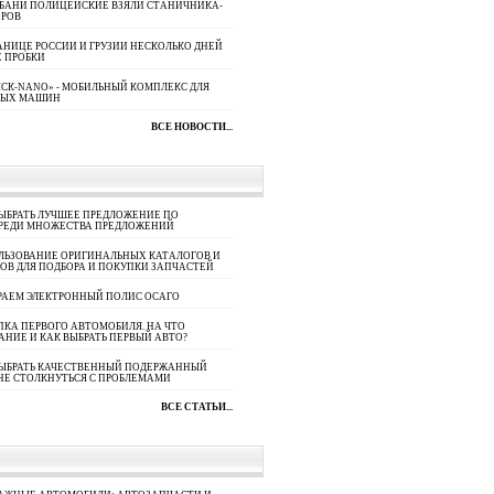
УБАНИ ПОЛИЦЕЙСКИЕ ВЗЯЛИ СТАНИЧНИКА-
ОРОВ
АНИЦЕ РОССИИ И ГРУЗИИ НЕСКОЛЬКО ДНЕЙ
 ПРОБКИ
СК-NANO» - МОБИЛЬНЫЙ КОМПЛЕКС ДЛЯ
НЫХ МАШИН
ВСЕ НОВОСТИ...
ЫБРАТЬ ЛУЧШЕЕ ПРЕДЛОЖЕНИЕ ПО
СРЕДИ МНОЖЕСТВА ПРЕДЛОЖЕНИЙ
ЛЬЗОВАНИЕ ОРИГИНАЛЬНЫХ КАТАЛОГОВ И
ОВ ДЛЯ ПОДБОРА И ПОКУПКИ ЗАПЧАСТЕЙ
РАЕМ ЭЛЕКТРОННЫЙ ПОЛИС ОСАГО
КА ПЕРВОГО АВТОМОБИЛЯ. НА ЧТО
АНИЕ И КАК ВЫБРАТЬ ПЕРВЫЙ АВТО?
ВЫБРАТЬ КАЧЕСТВЕННЫЙ ПОДЕРЖАННЫЙ
НЕ СТОЛКНУТЬСЯ С ПРОБЛЕМАМИ
ВСЕ СТАТЬИ...