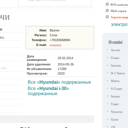
RSS-канал
Мой гараж
СОЧИ
Зарегистри
электро
ор
Имя:
Вазген
Регион:
Сочи
л.с.
Телефон:
+79183068884
Hyundai
E-mail:
показать
·
Accent
Дата
·
25.02.2014
Coupe
размещения:
Дата удаления:
2014-05-26
·
Genesis
о РФ)
№ объявления:
17289
·
Просмотров:
2020
H-1 Starex
·
Matrix
Все «
Hyundai
» подержанные
·
Все «
Hyundai i-30
»
S-Coupe
подержанные
·
Sonata
·
Trajet
·
Veracruz
·
Grace
·
i20