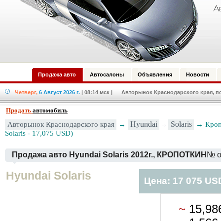
Продажа авто
Автосалоны
Объявления
Новости
Четверг,
6 Август 2026 г.
| 08:14 мск
| Авторынок Краснодарского края, по
Продать
автомобиль
Авторынок Краснодарского края
→
Hyundai
Solaris
→ Кроп
Solaris - 17,075 USD)
Продажа авто Hyundai Solaris 2012г., КРОПОТКИН
№ о
Hyundai Solaris
Цена: 17 075 US
~
15,9