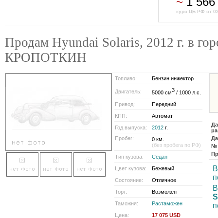
~
1 566
курс ЦБ РФ от 0
Продам Hyundai Solaris, 2012 г. в гор
КРОПОТКИН
Топливо:
Бензин инжектор
3
Двигатель:
5000 см
/ 1000 л.с.
Привод:
Передний
КПП:
Автомат
Да
Год выпуска:
2012
г.
ра
Пробег:
Да
0 км.
(без пробега по РФ)
№ 
Пр
Тип кузова:
Седан
В
Цвет кузова:
Бежевый
п
Состояние:
Отличное
В
Торг:
Возможен
S
Таможня:
Растаможен
п
Цена:
17 075 USD