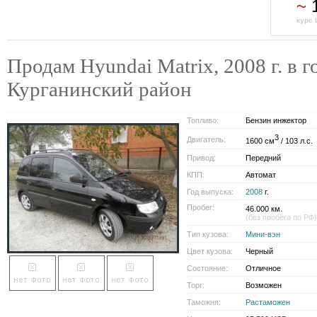
~
1
курс 
Продам Hyundai Matrix, 2008 г. в г
Курганинский район
Топливо:
Бензин инжектор
3
Двигатель:
1600 см
/ 103 л.с.
Привод:
Передний
КПП:
Автомат
Год выпуска:
2008
г.
Пробег:
46.000 км.
(без пробега по РФ)
Тип кузова:
Мини-вэн
Цвет кузова:
Черный
Состояние:
Отличное
Торг:
Возможен
Таможня:
Растаможен