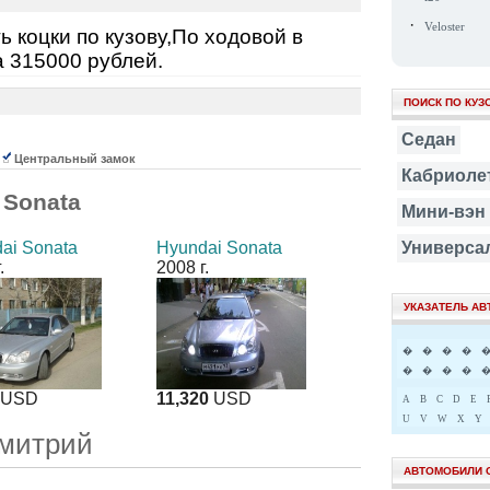
·
Veloster
 коцки по кузову,По ходовой в
а 315000 рублей.
ПОИСК ПО КУЗ
Седан
Центральный замок
Кабриоле
 Sonata
Мини-вэн
ai Sonata
Hyundai Sonata
Универса
.
2008 г.
УКАЗАТЕЛЬ А
�
�
�
�
�
�
�
�
USD
11,320
USD
A
B
C
D
E
U
V
W
X
Y
Дмитрий
АВТОМОБИЛИ 