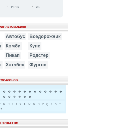
·
·
Porter
i40
ОВУ АВТОМОБИЛЯ
Автобус
Вседорожник
т
Комби
Купе
Пикап
Родстер
л
Хэтчбек
Фургон
ВТОСАЛОНОВ
�
�
�
�
�
�
�
�
�
�
�
�
�
�
�
�
�
�
�
�
F
G
H
I
J
K
L
M
N
O
P
Q
R
S
T
Z
С ПРОБЕГОМ