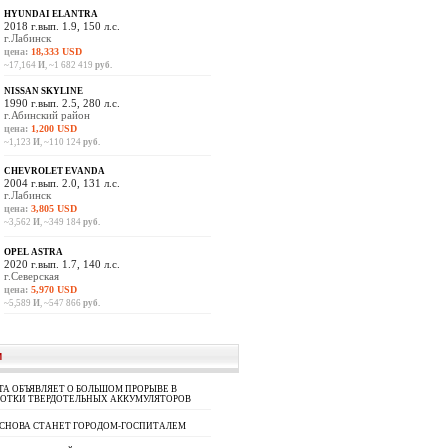
HYUNDAI ELANTRA
2018 г.вып. 1.9, 150 л.с.
г.Лабинск
цена:
18,333 USD
~17,164
И
, ~1 682 419
руб.
NISSAN SKYLINE
1990 г.вып. 2.5, 280 л.с.
г.Абинский район
цена:
1,200 USD
~1,123
И
, ~110 124
руб.
CHEVROLET EVANDA
2004 г.вып. 2.0, 131 л.с.
г.Лабинск
цена:
3,805 USD
~3,562
И
, ~349 184
руб.
OPEL ASTRA
2020 г.вып. 1.7, 140 л.с.
г.Северская
цена:
5,970 USD
~5,589
И
, ~547 866
руб.
И
A ОБЪЯВЛЯЕТ О БОЛЬШОМ ПРОРЫВЕ В
БОТКИ ТВЕРДОТЕЛЬНЫХ АККУМУЛЯТОРОВ
 СНОВА СТАНЕТ ГОРОДОМ-ГОСПИТАЛЕМ