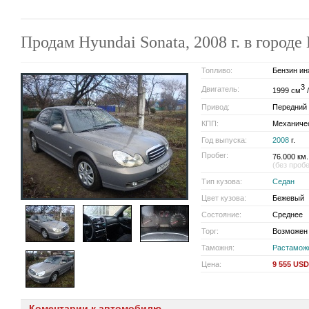
Продам Hyundai Sonata, 2008 г. в горо
Топливо:
Бензин ин
3
Двигатель:
1999 см
/
Привод:
Передний
КПП:
Механиче
Год выпуска:
2008
г.
Пробег:
76.000 км.
(без проб
Тип кузова:
Седан
Цвет кузова:
Бежевый
Состояние:
Среднее
Торг:
Возможен
Таможня:
Растамож
Цена:
9 555 USD
Коментарии к автомобилю