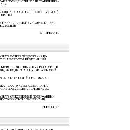
УБАНИ ПОЛИЦЕЙСКИЕ ВЗЯЛИ СТАНИЧНИКА-
ОРОВ
АНИЦЕ РОССИИ И ГРУЗИИ НЕСКОЛЬКО ДНЕЙ
 ПРОБКИ
СК-NANO» - МОБИЛЬНЫЙ КОМПЛЕКС ДЛЯ
НЫХ МАШИН
ВСЕ НОВОСТИ...
ЫБРАТЬ ЛУЧШЕЕ ПРЕДЛОЖЕНИЕ ПО
СРЕДИ МНОЖЕСТВА ПРЕДЛОЖЕНИЙ
ЛЬЗОВАНИЕ ОРИГИНАЛЬНЫХ КАТАЛОГОВ И
ОВ ДЛЯ ПОДБОРА И ПОКУПКИ ЗАПЧАСТЕЙ
РАЕМ ЭЛЕКТРОННЫЙ ПОЛИС ОСАГО
КА ПЕРВОГО АВТОМОБИЛЯ. НА ЧТО
АНИЕ И КАК ВЫБРАТЬ ПЕРВЫЙ АВТО?
ВЫБРАТЬ КАЧЕСТВЕННЫЙ ПОДЕРЖАННЫЙ
НЕ СТОЛКНУТЬСЯ С ПРОБЛЕМАМИ
ВСЕ СТАТЬИ...