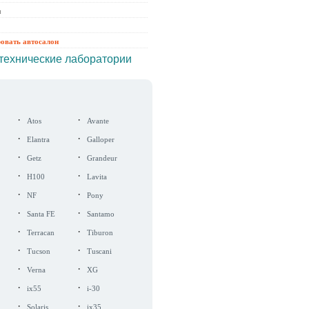
ы
ровать автосалон
технические лаборатории
·
·
Atos
Avante
·
·
Elantra
Galloper
·
·
Getz
Grandeur
·
·
H100
Lavita
·
·
NF
Pony
·
·
Santa FE
Santamo
·
·
Terracan
Tiburon
·
·
Tucson
Tuscani
·
·
Verna
XG
·
·
ix55
i-30
·
·
Solaris
ix35