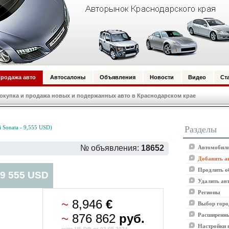
родажа авто
Автосалоны
Объявления
Новости
Видео
Ст
купка и продажа новых и подержанных авто в Краснодарском крае
Разделы
Sonata - 9,555 USD)
№ объявления:
18652
Автомобили
Добавить а
Продлить о
 9 555 USD
Удалить ав
Регионы
~
8,946
€
Выбор горо
~
876 862
руб.
Расширенны
Настройки 
курс ЦБ РФ от 02.05.2024