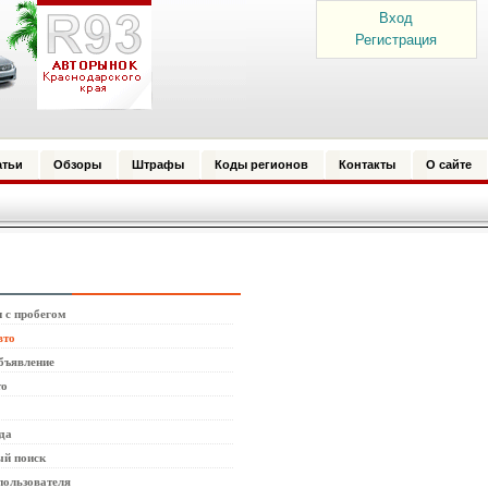
Вход
Регистрация
атьи
Обзоры
Штрафы
Коды регионов
Контакты
О сайте
 с пробегом
вто
бъявление
то
да
й поиск
пользователя