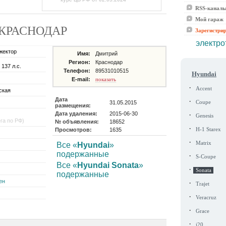
RSS-канал
Мой гараж
де КРАСНОДАР
Зарегистри
электро
жектор
Имя:
Дмитрий
Регион:
Краснодар
 137 л.с.
Телефон:
89531010515
Hyundai
E-mail:
показать
·
Accent
ская
Дата
·
31.05.2015
Coupe
размещения:
Дата удаления:
2015-06-30
·
Genesis
ега по РФ)
№ объявления:
18652
·
Просмотров:
1635
H-1 Starex
·
Matrix
Все «
Hyundai
»
подержанные
·
S-Coupe
Все «
Hyundai Sonata
»
·
Sonata
подержанные
ен
·
Trajet
·
Veracruz
·
Grace
·
i20