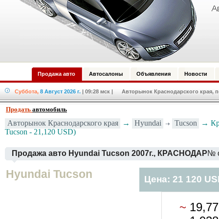
Продажа авто
Автосалоны
Объявления
Новости
Суббота,
8 Август 2026 г.
| 09:28 мск
| Авторынок Краснодарского края, по
Продать
автомобиль
Авторынок Краснодарского края
→
Hyundai
Tucson
→ Кр
Tucson - 21,120 USD)
Продажа авто Hyundai Tucson 2007г., КРАСНОДАР
№ 
Hyundai Tucson
Цена: 21 120 U
~
19,7