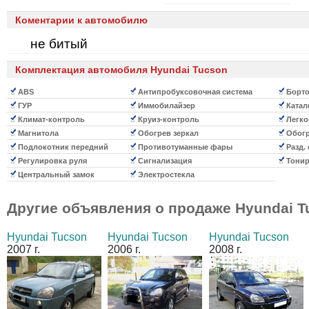
Коментарии к автомобилю
не битый
Комплектация автомобиля Hyundai Tucson
ABS
Антипробуксовочная система
Борто
ГУР
Иммобилайзер
Катал
Климат-контроль
Круиз-контроль
Легко
Магнитола
Обогрев зеркал
Обогр
Подлокотник передний
Противотуманные фары
Разд. 
Регулировка руля
Сигнализация
Тонир
Центральный замок
Электростекла
Другие объявления о продаже
Hyundai T
Hyundai Tucson
Hyundai Tucson
Hyundai Tucson
2007 г.
2006 г.
2008 г.