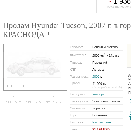
~
1 938
курс ЦБ РФ от 
Продам Hyundai Tucson, 2007 г. в го
КРАСНОДАР
Топливо:
Бензин инжектор
3
Двигатель:
2000 см
/ 141 л.с.
Привод:
Передний
КПП:
Автомат
Д
Год выпуска:
2007
г.
р
Пробег:
Д
41.000 км.
(без пробега по РФ)
№
П
Тип кузова:
Универсал
Цвет кузова:
Зеленый металлик
Состояние:
Хорошее
Торг:
Возможен
Таможня:
Растаможен
Цена:
21 120 USD