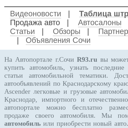
Видеоновости
|
Таблица шт
Продажа авто
|
Автосалоны
Статьи
|
Обзоры
|
Партне
|
Объявления Сочи
На Автопортале г.Сочи
R93.ru
вы может
купить автомобиль, узнать последние
статьи автомобильной тематики. Дос
автообъявлений по Краснодарскому кра
Ascender
легковые и грузовые автомобил
Краснодар, импортного и отечественно
автопортале можно бесплатно
разме
продаже своего автомобиля. Мы п
автомобиль
или приобрести новый авто.