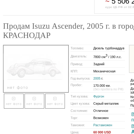
~
5 506 
курс ЦБ РФ от 02.
Продам Isuzu Ascender, 2005 г. в гор
КРАСНОДАР
Топливо:
Дизель турбонаддув
3
Двигатель:
7800 см
/ 190 л.с.
Привод:
Задний
КПП:
Механическая
Год выпуска:
2005
г.
Д
р
Пробег:
170.000 км.
Д
(без пробега по РФ)
у
Тип кузова:
Фургон
№
о
Цвет кузова:
Серый металлик
П
Состояние:
Отличное
В
Торг:
Возможен
Таможня:
Растаможен
В
Цена:
60 000 USD