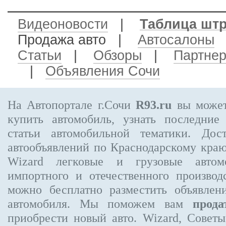
Видеоновости
|
Таблица шт
Продажа авто
|
Автосалоны
Статьи
|
Обзоры
|
Партне
|
Объявления Сочи
На Автопортале г.Сочи
R93.ru
вы может
купить автомобиль, узнать последние
статьи автомобильной тематики. Дос
автообъявлений по Краснодарскому кра
Wizard
легковые и грузовые автом
импортного и отечественного производ
можно бесплатно
разместить объявлен
автомобиля. Мы поможем вам
прода
приобрести новый авто. Wizard, Совет