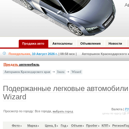
Продажа авто
Автосалоны
Объявления
Новости
Понедельник,
10 Август 2026 г.
| 08:58 мск
| Авторынок Краснодарского кр
Продать
автомобиль
Isuzu
Wizard
Авторынок Краснодарского края
Подержанные легковые автомобили 
Wizard
Валюта |
Р
Просмотр по городу: Все города,
выбрать город
цены по курсу ЦБ 
Фото
Марка
Цена, $
Год
Объем
Пробег
КПП
Регион/Го