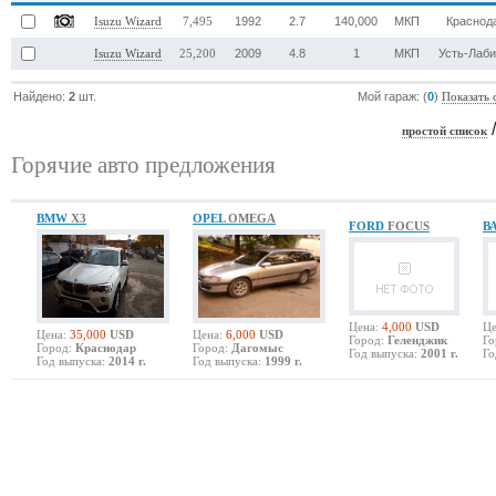
1992
2.7
140,000
МКП
Краснод
Isuzu Wizard
7,495
2009
4.8
1
МКП
Усть-Лаби
Isuzu Wizard
25,200
Найдено:
2
шт.
Мой гараж: (
0
)
Показать 
простой список
Горячие авто предложения
BMW
X3
OPEL
OMEGA
FORD
FOCUS
В
Цена:
4,000
USD
Це
Цена:
35,000
USD
Цена:
6,000
USD
Город:
Геленджик
Го
Город:
Краснодар
Город:
Дагомыс
Год выпуска:
2001 г.
Го
Год выпуска:
2014 г.
Год выпуска:
1999 г.