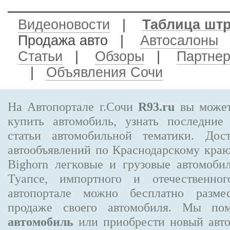
Видеоновости
|
Таблица шт
Продажа авто
|
Автосалоны
Статьи
|
Обзоры
|
Партне
|
Объявления Сочи
На Автопортале г.Сочи
R93.ru
вы может
купить автомобиль, узнать последние
статьи автомобильной тематики. Дос
автообъявлений по Краснодарскому кра
Bighorn
легковые и грузовые автомобил
Туапсе, импортного и отечественног
автопортале можно бесплатно
разме
продаже своего автомобиля. Мы п
автомобиль
или приобрести новый авто