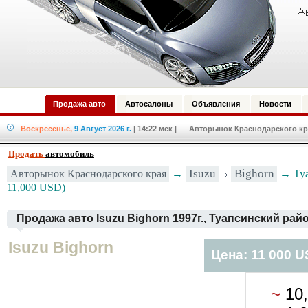
Продажа авто
Автосалоны
Объявления
Новости
Воскресенье,
9 Август 2026 г.
| 14:22 мск
| Авторынок Краснодарского кра
Продать
автомобиль
Авторынок Краснодарского края
→
Isuzu
Bighorn
→ Туап
11,000 USD)
Продажа авто Isuzu Bighorn 1997г., Туапсинский рай
Isuzu Bighorn
Цена: 11 000 
~
10