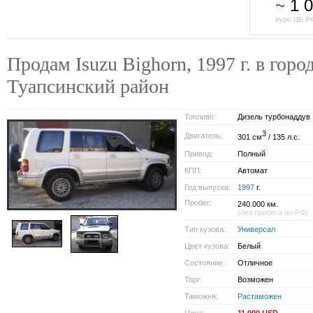
~
1 
курс ЦБ Р
Продам Isuzu Bighorn, 1997 г. в горо
Туапсинский район
Топливо:
Дизель турбонаддув
3
Двигатель:
301 см
/ 135 л.с.
Привод:
Полный
КПП:
Автомат
Год выпуска:
1997
г.
Пробег:
240.000 км.
(без пробега по РФ)
Тип кузова:
Универсал
Цвет кузова:
Белый
Состояние:
Отличное
Торг:
Возможен
Таможня:
Растаможен